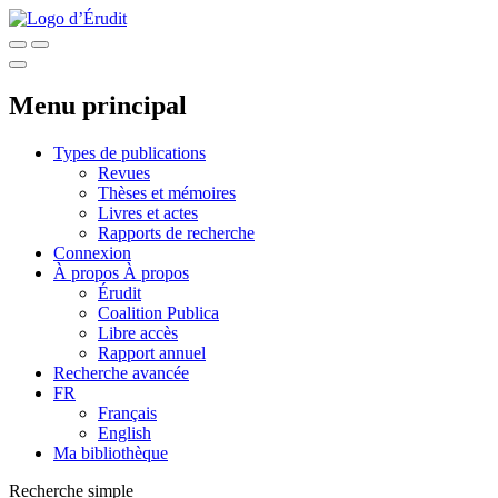
Menu principal
Types de publications
Revues
Thèses et mémoires
Livres et actes
Rapports de recherche
Connexion
À propos
À propos
Érudit
Coalition Publica
Libre accès
Rapport annuel
Recherche avancée
FR
Français
English
Ma bibliothèque
Recherche simple