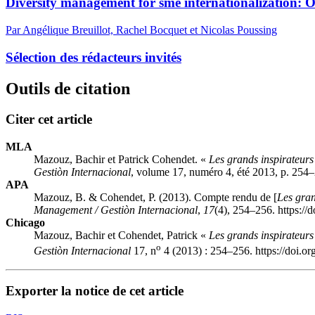
Diversity management for
sme
internationalization: 
Par Angélique Breuillot, Rachel Bocquet et Nicolas Poussing
Sélection des rédacteurs invités
Outils de citation
Citer cet article
MLA
Mazouz, Bachir et Patrick Cohendet. «
Les grands inspirateurs
Gestiòn Internacional
, volume 17, numéro 4, été 2013, p. 254–
APA
Mazouz, B. & Cohendet, P. (2013). Compte rendu de [
Les gran
Management / Gestiòn Internacional
,
17
(4), 254–256. https://
Chicago
Mazouz, Bachir et Cohendet, Patrick «
Les grands inspirateurs
o
Gestiòn Internacional
17, n
4 (2013) : 254–256. https://doi.o
Exporter la notice de cet article