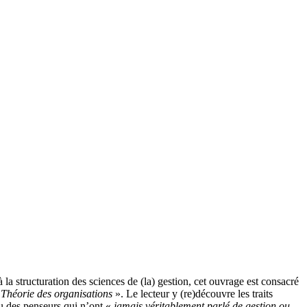
la structuration des sciences de (la) gestion, cet ouvrage est consacré
«
Théorie des organisations
». Le lecteur y (re)découvre les traits
u des penseurs qui n’ont «
jamais véritablement parlé de gestion ou