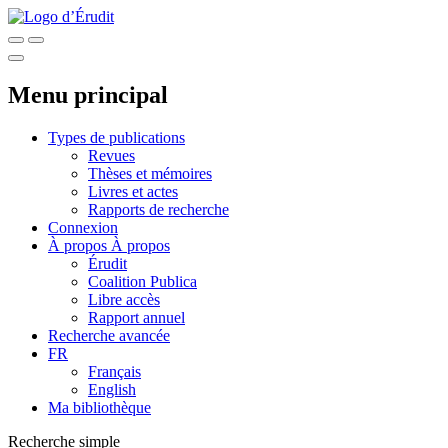
Menu principal
Types de publications
Revues
Thèses et mémoires
Livres et actes
Rapports de recherche
Connexion
À propos
À propos
Érudit
Coalition Publica
Libre accès
Rapport annuel
Recherche avancée
FR
Français
English
Ma bibliothèque
Recherche simple