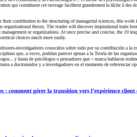
piration qui constituent cet ouvrage facilitent grandement la tâche à de
their contribution to the structuring of managerial sciences, this work
organizational theory. The reader will discover inspirational traits bo
management or organizations. At once precise and concise, the 19 inspir
eoretical choices much more easily.
fesores-investigadores conocidos sobre todo por su contribución a la est
ciplinas que, a veces, podrían parecer ajenas a la Teoría de las organiz
ólogos... y hasta de psicólogos o pensadores que « nunca hablaron realm
tarea a doctorandos y a investigadores en el momento de referenciar op
 : comment gérer la transition vers l’expérience clien