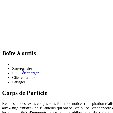
Boîte à outils
Sauvegarder
PDF
Télécharger
Citer cet article
Partager
Corps de l’article
Réunissant des textes conçus sous forme de notices d’inspiration réalis
aux «
inspirations
» de 19 auteurs qui ont oeuvré ou oeuvrent encore d
inspirateurs tirés d’emprunts majeures à des philosophes, des socio