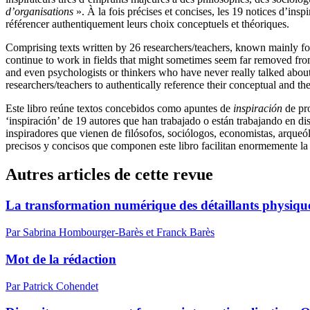
d’organisations
». À la fois précises et concises, les 19 notices d’ins
référencer authentiquement leurs choix conceptuels et théoriques.
Comprising texts written by 26 researchers/teachers, known mainly for 
continue to work in fields that might sometimes seem far removed from 
and even psychologists or thinkers who have never really talked about 
researchers/teachers to authentically reference their conceptual and th
Este libro reúne textos concebidos como apuntes de
inspiración
de pro
‘inspiración’ de 19 autores que han trabajado o están trabajando en dis
inspiradores que vienen de filósofos, sociólogos, economistas, arque
precisos y concisos que componen este libro facilitan enormemente la 
Autres articles de cette revue
La transformation numérique des détaillants physiques
Par Sabrina Hombourger-Barès et Franck Barès
Mot de la rédaction
Par Patrick Cohendet