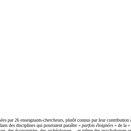
ées par 26 enseignants-chercheurs, plutôt connus par leur contribution à 
ans des disciplines qui pourraient paraître «
parfois éloignées
» de la 
logues, des économistes, des archéologues… et même des psychologues o