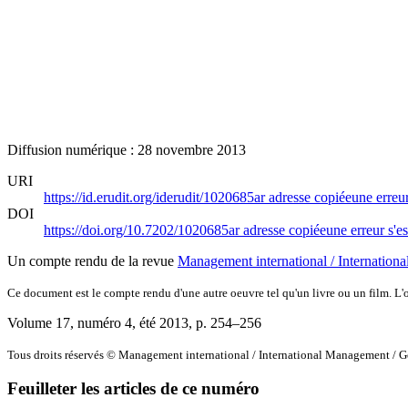
Diffusion numérique : 28 novembre 2013
URI
https://id.erudit.org/iderudit/1020685ar
adresse copiée
une erreur
DOI
https://doi.org/10.7202/1020685ar
adresse copiée
une erreur s'es
Un compte rendu de la revue
Management international / Internation
Ce document est le compte rendu d'une autre oeuvre tel qu'un livre ou un film. L'oe
Volume 17, numéro 4, été 2013
, p. 254–256
Tous droits réservés © Management international / International Management / G
Feuilleter les articles de ce numéro