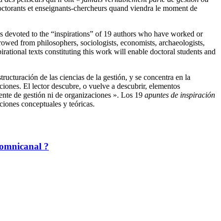
s doctorants et enseignants-chercheurs quand viendra le moment de
 is devoted to the “inspirations” of 19 authors who have worked or
rrowed from philosophers, sociologists, economists, archaeologists,
ational texts constituting this work will enable doctoral students and
ructuración de las ciencias de la gestión, y se concentra en la
aciones. El lector descubre, o vuelve a descubrir, elementos
ente de gestión ni de organizaciones ». Los 19
apuntes de inspiración
ciones conceptuales y teóricas.
t omnicanal ?