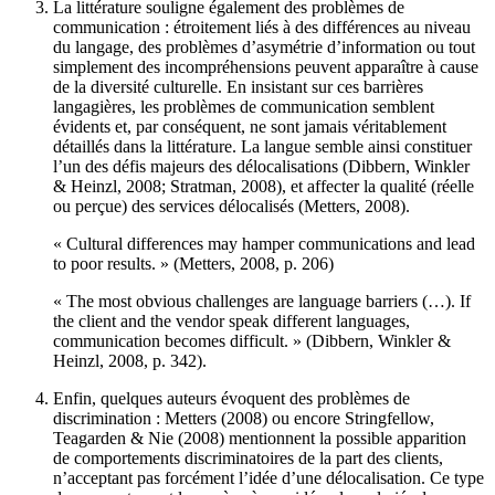
La littérature souligne également des problèmes de
communication : étroitement liés à des différences au niveau
du langage, des problèmes d’asymétrie d’information ou tout
simplement des incompréhensions peuvent apparaître à cause
de la diversité culturelle. En insistant sur ces barrières
langagières, les problèmes de communication semblent
évidents et, par conséquent, ne sont jamais véritablement
détaillés dans la littérature. La langue semble ainsi constituer
l’un des défis majeurs des délocalisations (Dibbern, Winkler
& Heinzl, 2008; Stratman, 2008), et affecter la qualité (réelle
ou perçue) des services délocalisés (Metters, 2008).
« Cultural differences may hamper communications and lead
to poor results. » (Metters, 2008, p. 206)
« The most obvious challenges are language barriers (…). If
the client and the vendor speak different languages,
communication becomes difficult. » (Dibbern, Winkler &
Heinzl, 2008, p. 342).
Enfin, quelques auteurs évoquent des problèmes de
discrimination : Metters (2008) ou encore Stringfellow,
Teagarden & Nie (2008) mentionnent la possible apparition
de comportements discriminatoires de la part des clients,
n’acceptant pas forcément l’idée d’une délocalisation. Ce type