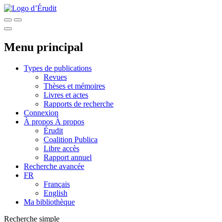
Menu principal
Types de publications
Revues
Thèses et mémoires
Livres et actes
Rapports de recherche
Connexion
À propos
À propos
Érudit
Coalition Publica
Libre accès
Rapport annuel
Recherche avancée
FR
Français
English
Ma bibliothèque
Recherche simple