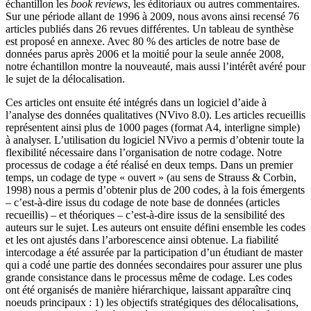
échantillon les
book reviews
, les éditoriaux ou autres commentaires.
Sur une période allant de 1996 à 2009, nous avons ainsi recensé 76
articles publiés dans 26 revues différentes. Un tableau de synthèse
est proposé en annexe. Avec 80 % des articles de notre base de
données parus après 2006 et la moitié pour la seule année 2008,
notre échantillon montre la nouveauté, mais aussi l’intérêt avéré pour
le sujet de la délocalisation.
Ces articles ont ensuite été intégrés dans un logiciel d’aide à
l’analyse des données qualitatives (NVivo 8.0). Les articles recueillis
représentent ainsi plus de 1000 pages (format A4, interligne simple)
à analyser. L’utilisation du logiciel NVivo a permis d’obtenir toute la
flexibilité nécessaire dans l’organisation de notre codage. Notre
processus de codage a été réalisé en deux temps. Dans un premier
temps, un codage de type « ouvert » (au sens de Strauss & Corbin,
1998) nous a permis d’obtenir plus de 200 codes, à la fois émergents
– c’est-à-dire issus du codage de note base de données (articles
recueillis) – et théoriques – c’est-à-dire issus de la sensibilité des
auteurs sur le sujet. Les auteurs ont ensuite défini ensemble les codes
et les ont ajustés dans l’arborescence ainsi obtenue. La fiabilité
intercodage a été assurée par la participation d’un étudiant de master
qui a codé une partie des données secondaires pour assurer une plus
grande consistance dans le processus même de codage. Les codes
ont été organisés de manière hiérarchique, laissant apparaître cinq
noeuds principaux : 1) les objectifs stratégiques des délocalisations,