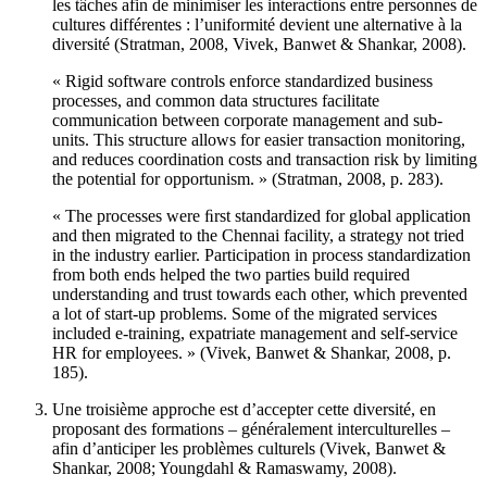
les tâches afin de minimiser les interactions entre personnes de
cultures différentes : l’uniformité devient une alternative à la
diversité (Stratman, 2008, Vivek, Banwet & Shankar, 2008).
« Rigid software controls enforce standardized business
processes, and common data structures facilitate
communication between corporate management and sub-
units. This structure allows for easier transaction monitoring,
and reduces coordination costs and transaction risk by limiting
the potential for opportunism. » (Stratman, 2008, p. 283).
« The processes were ﬁrst standardized for global application
and then migrated to the Chennai facility, a strategy not tried
in the industry earlier. Participation in process standardization
from both ends helped the two parties build required
understanding and trust towards each other, which prevented
a lot of start-up problems. Some of the migrated services
included e-training, expatriate management and self-service
HR for employees. » (Vivek, Banwet & Shankar, 2008, p.
185).
Une troisième approche est d’accepter cette diversité, en
proposant des formations – généralement interculturelles –
afin d’anticiper les problèmes culturels (Vivek, Banwet &
Shankar, 2008; Youngdahl & Ramaswamy, 2008).