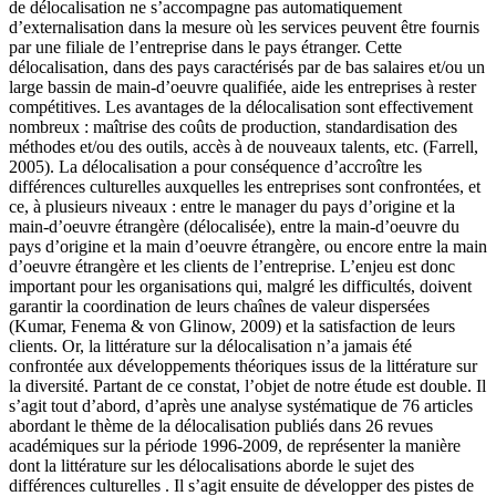
de délocalisation ne s’accompagne pas automatiquement
d’externalisation dans la mesure où les services peuvent être fournis
par une filiale de l’entreprise dans le pays étranger. Cette
délocalisation, dans des pays caractérisés par de bas salaires et/ou un
large bassin de main-d’oeuvre qualifiée, aide les entreprises à rester
compétitives. Les avantages de la délocalisation sont effectivement
nombreux : maîtrise des coûts de production, standardisation des
méthodes et/ou des outils, accès à de nouveaux talents, etc. (Farrell,
2005). La délocalisation a pour conséquence d’accroître les
différences culturelles auxquelles les entreprises sont confrontées, et
ce, à plusieurs niveaux : entre le manager du pays d’origine et la
main-d’oeuvre étrangère (délocalisée), entre la main-d’oeuvre du
pays d’origine et la main d’oeuvre étrangère, ou encore entre la main
d’oeuvre étrangère et les clients de l’entreprise. L’enjeu est donc
important pour les organisations qui, malgré les difficultés, doivent
garantir la coordination de leurs chaînes de valeur dispersées
(Kumar, Fenema & von Glinow, 2009) et la satisfaction de leurs
clients. Or, la littérature sur la délocalisation n’a jamais été
confrontée aux développements théoriques issus de la littérature sur
la diversité. Partant de ce constat, l’objet de notre étude est double. Il
s’agit tout d’abord, d’après une analyse systématique de 76 articles
abordant le thème de la délocalisation publiés dans 26 revues
académiques sur la période 1996-2009, de représenter la manière
dont la littérature sur les délocalisations aborde le sujet des
différences culturelles . Il s’agit ensuite de développer des pistes de