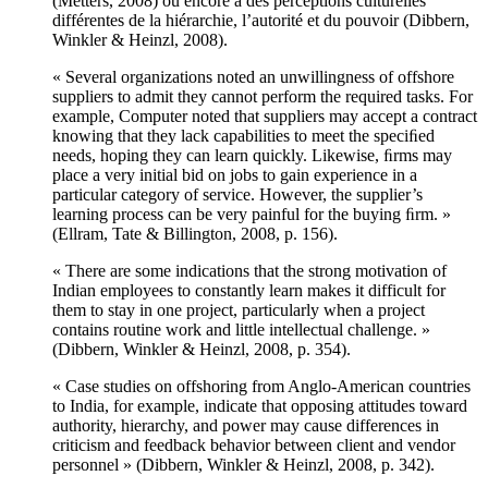
(Metters, 2008) ou encore à des perceptions culturelles
différentes de la hiérarchie, l’autorité et du pouvoir (Dibbern,
Winkler & Heinzl, 2008).
« Several organizations noted an unwillingness of offshore
suppliers to admit they cannot perform the required tasks. For
example, Computer noted that suppliers may accept a contract
knowing that they lack capabilities to meet the speciﬁed
needs, hoping they can learn quickly. Likewise, ﬁrms may
place a very initial bid on jobs to gain experience in a
particular category of service. However, the supplier’s
learning process can be very painful for the buying ﬁrm. »
(Ellram, Tate & Billington, 2008, p. 156).
« There are some indications that the strong motivation of
Indian employees to constantly learn makes it difficult for
them to stay in one project, particularly when a project
contains routine work and little intellectual challenge. »
(Dibbern, Winkler & Heinzl, 2008, p. 354).
« Case studies on offshoring from Anglo-American countries
to India, for example, indicate that opposing attitudes toward
authority, hierarchy, and power may cause differences in
criticism and feedback behavior between client and vendor
personnel » (Dibbern, Winkler & Heinzl, 2008, p. 342).