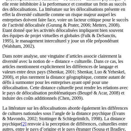
elle reste inhibitoire à la performance et constitue un frein au succès
des délocalisations. La littérature sur les délocalisations présente en
effet la diversité culturelle comme un risque majeur auquel les
entreprises doivent faire face, voire un facteur critique pour le succès
de l’activité délocalisée (Gurung & Prater, 2006; Metters, 2008).
Etant donné que les activités délocalisées impliquent bien souvent
des équipes de projet virtuelles et globales (Fulk & DeSanctis,
1995), le management interculturel y joue un rôle prépondérant
(Walsham, 2002).
Dans notre analyse, une vingtaine d’articles associe clairement la
diversité avec la notion de « distance » culturelle. Dans ce cas, les
articles mentionnent explicitement les différences de langage et
valeurs entre deux pays (Shenkar, 2001; Shenkar, Luo & Yeheskel,
2008), et plus rarement la distance géographique, comme autant de
défis à surmonter pour les entreprises ayant opté pour une
délocalisation. Cette distance culturelle peut rendre les relations avec
le pays de délocalisation problématiques (Beugré & Acar, 2008) et
induire des coûts additionnels (Chen, 2009).
La littérature sur les délocalisations aborde également les différences
de cultures nationales sous l’angle de la distance psychique (Evans
& Mavondo, 2002; Stottinger & Schlegelmilch, 1998). La distance
psychique
[2]
renvoie à la perception de différences, culturelles entre
autres, entre le pays d’origine et le pays étranger (Sousa et Bradley,