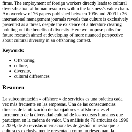
firms. The employment of foreign workers directly leads to cultural
diversification of human resources within the business’s value chain.
An overview of 76 papers published between 1996 and 2009 in 26
international management journals reveals that culture is exclusively
presented as a threat, despite the existence of a literature clearing
pointing out the benefits of diversity. Here we propose paths for
future research aimed at developing of more nuanced perspective
about cultural diversity in an offshoring context.
Keywords:
Offshoring,
culture,
diversity,
cultural differences
Resumen
La subcontratación « offshore » de servicios es una práctica cada
vez más frecuente en las empresas. Una de las consecuencias
directas de la utilización de trabajadores « offshore » es el
incremento de la diversidad cultural de los recursos humanos que
participan en la cadena de valor. Un análisis de 76 artículos de 1996
a 2009, de 26 revistas internacionales de gestión muestra que la
cultura es exclusivamente presentada como un riesgo para la