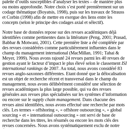
palette d’outils susceptibles d’analyser les textes – de manière plus
ou moins approfondie. Notre choix s’est porté premièrement sur un
codage thématique (Boyatsis, 1998), puis sur les travaux de Strauss
et Corbin (1998) afin de mettre en exergue des liens entre les
concepts (selon le principe des codages axial et sélectif).
Notre base de données repose sur des revues académiques déjà
identifiées comme pertinentes dans la littérature (Peng, 2001; Prasad,
Babbar & Motwani, 2001). Cette première liste a été complétée par
des revues considérées comme particulièrement influentes dans le
champ du management international (MacMillan, 1991; Tahai &
Meyer, 1999). Nous avons rajouté 24 revues parmi les 40 revues de
gestion ayant le facteur d’impact le plus élevé selon le classement
ISI
international rankings
de 2007. Au total, nous avons considéré 83
revues anglo-saxonnes différentes. Etant donné que la délocalisation
est un objet de recherche récent et transversal dans le champ du
management, nous avons délibérément considéré une sélection de
revues académiques la plus large possible, qui va des revues
générales aux revues plus spécialisées sur les systèmes d’information
ou encore sur le
supply chain management
. Dans chacune des
revues ainsi identifiées, nous avons effectué une recherche par mots
clés. Les termes « offshoring », « offshore outsourcing », « global
sourcing » et « international outsourcing » ont servi de base de
recherche dans les titres, les résumés ou encore les mots clés des
revues concernées. Nous avons systématiquement exclu de notre