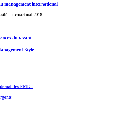
s du management international
estión Internacional, 2018
iences du vivant
Management Style
ational des PME ?
rgents