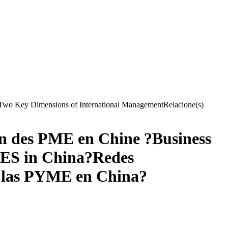
: Two Key Dimensions of International Management
Relacione(s)
ion des PME en Chine ?
Business
MES in China?
Redes
de las PYME en China?