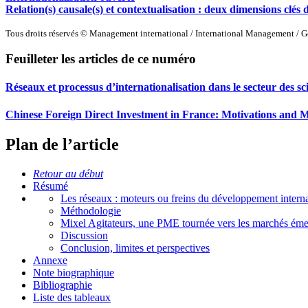
Relation(s) causale(s) et contextualisation : deux dimensions clé
Tous droits réservés © Management international / International Management / G
Feuilleter les articles de ce numéro
Réseaux et processus d’internationalisation dans le secteur des sc
Chinese Foreign Direct Investment in France: Motivations and 
Plan de l’article
Retour au début
Résumé
Les réseaux : moteurs ou freins du développement intern
Méthodologie
Mixel Agitateurs, une PME tournée vers les marchés éme
Discussion
Conclusion, limites et perspectives
Annexe
Note biographique
Bibliographie
Liste des tableaux