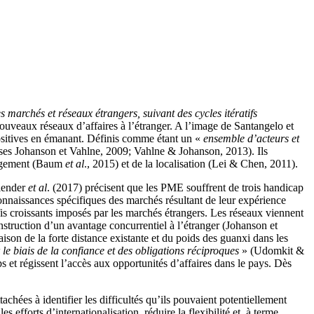
 marchés et réseaux étrangers, suivant des cycles itératifs
 nouveaux réseaux d’affaires à l’étranger. A l’image de Santangelo et
positives en émanant. Définis comme étant un «
ensemble d’acteurs et
prises Johanson et Vahlne, 2009; Vahlne & Johanson, 2013). Ils
ngagement (Baum
et al
., 2015) et de la localisation (Lei & Chen, 2011).
llender
et al
. (2017) précisent que les PME souffrent de trois handicap
 connaissances spécifiques des marchés résultant de leur expérience
défis croissants imposés par les marchés étrangers. Les réseaux viennent
construction d’un avantage concurrentiel à l’étranger (Johanson et
son de la forte distance existante et du poids des guanxi dans les
le biais de la confiance et des obligations réciproques
» (Udomkit &
ps et régissent l’accès aux opportunités d’affaires dans le pays. Dès
chées à identifier les difficultés qu’ils pouvaient potentiellement
forts d’internationalisation, réduire la flexibilité et, à terme,