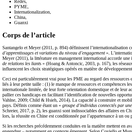
Redes,
PYME,
Internationalization,
China,
Guanxi
Corps de l’article
Santangelo et Meyer (2011, p. 894) définissent l’internationalisation
d’apprentissages et variations du niveau d’engagement
». L’internati
Meyer (2011), la littérature en management international accorde une 
de relations les liant
s » (Hoang & Antoncic, 2003, p. 167), les réseaux 
influencent les choix stratégiques opérés en matière de développeme
Ceci est particulièrement vrai pour les PME au regard des ressources 
liés à leur petite taille : (1) le manque de ressources et compétences 
internationale limitée, de leur forte orientation domestique et de leur 
pallier ces handicaps en facilitant l’identification de nouvelles opport
Vahlne, 2009; Child & Hsieh, 2014). La capacité à construire et mobili
pays. Définis comme étant un «
groupe d’individus connectés par une 
Schreier, 2017, p. 2), les guanxi sont indissociables des affaires en Ch
lors, la réussite en Chine est conditionnée par l’appartenance à un ou 
Si les recherches précédemment conduites en la matière mettent en avant
engendrer – notamment en contexte émergent. Selon Coviello et Munro (1