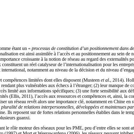
 comme étant un «
processus de constitution d’un positionnement dans des
onalisation est ainsi assimilée à l’accès et au positionnement au sein de
importance croissante à la notion de réseau au regard des externalités 
constituent un réel catalyseur de l’internationalisation pour les entre
nt international, notamment au niveau de la décision et du niveau d’e
et compétences limitées dont elles disposent (Musteen
et al
., 2014). Ho
les rendant plus vulnérables aux échecs à l’étranger; (2) leur manque de
accès limité aux informations spécifiques; (3) une forte sensibilité aux 
unités (Ellis, 2011), l’accès aux ressources et compétences et, ainsi, la 
ser un réseau revêt alors une importance clé, notamment en Chine en rai
pluralité de relations interpersonnelles, développées et maintenues par 
ine. Ils reposent sur de fortes relations personnelles établies dans le tem
plusieurs guanxi.
 le rôle moteur des réseaux pour les PME, peu d’entre elles se sont atta
997) et Mort et Weerawardena (2006), les réseaux peuvent inhiber les ef