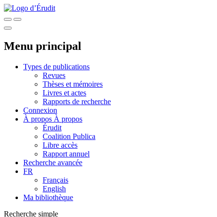
Menu principal
Types de publications
Revues
Thèses et mémoires
Livres et actes
Rapports de recherche
Connexion
À propos
À propos
Érudit
Coalition Publica
Libre accès
Rapport annuel
Recherche avancée
FR
Français
English
Ma bibliothèque
Recherche simple