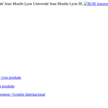
ité Jean Moulin Lyon
Université Jean Moulin Lyon III,
ro
 s'est produite
t produite
ement / Gestiòn Internacional