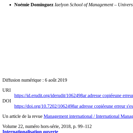
Noémie Dominguez
Iaelyon School of Management – Univers
Diffusion numérique : 6 août 2019
URI
https://id.erudit.org/iderudit/1062498ar
adresse copiée
une erreur
DOI
https://doi.org/10.7202/1062498ar
adresse copiée
une erreur s'es
Un article de la revue
Management international / International Manag
Volume 22, numéro hors-série, 2018
, p. 99–112
Internationalisation ouverte