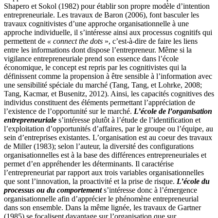
Shapero et Sokol (1982) pour établir son propre modèle d’intention
entrepreneuriale. Les travaux de Baron (2006), font basculer les
travaux cognitivistes d’une approche organisationnelle à une
approche individuelle, il s’intéresse ainsi aux processus cognitifs qui
permettent de
« connect the dots
», c’est-à-dire de faire les liens
entre les informations dont dispose l’entrepreneur. Même si la
vigilance entrepreneuriale prend son essence dans l’école
économique, le concept est repris par les cognitivistes qui la
définissent comme la propension à être sensible à l’information avec
une sensibilité spéciale du marché (Tang, Tang, et Lohrke, 2008;
Tang, Kacmar, et Busenitz, 2012). Ainsi, les capacités cognitives des
individus constituent des éléments permettant l’appréciation de
l’existence de l’opportunité sur le marché.
L’école de l’organisation
entrepreneuriale
s’intéresse plutôt à l’étude de l’identification et
l’exploitation d’opportunités d’affaires, par le groupe ou l’équipe, au
sein d’entreprises existantes. L’organisation est au coeur des travaux
de Miller (1983); selon l’auteur, la diversité des configurations
organisationnelles est à la base des différences entrepreneuriales et
permet d’en appréhender les déterminants. Il caractérise
l’entrepreneuriat par rapport aux trois variables organisationnelles
que sont l’innovation, la proactivité et la prise de risque.
L’école du
processus ou du comportement
s’intéresse donc à l’émergence
organisationnelle afin d’apprécier le phénomène entrepreneurial
dans son ensemble. Dans la même lignée, les travaux de Gartner
(1985) se focalisent davantage sur l’organisation que sur