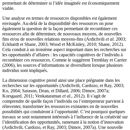
permettant de déterminer si l’idée imaginée est économiquement
viable.
Une analyse en termes de ressources disponibles est également
envisagée. Au-delà de la disponibilité des ressources on pose
également la question de la façon permettant de recombiner ces
ressources afin de déterminer, de nouveaux moyens, de nouvelles
fins et/ou de nouvelles relations moyens-fins (Ardichvili
et al
. 2003;
Eckhardt et Shane, 2003; Wood et McKinley, 2010; Shane, 2012).
Cela conduit à un troisième aspect important dans les recherches sur
les opportunités d’affaires : les capacités cognitives de l’individu à
recombiner ces ressources. Comme le suggèrent Tremblay et Carrier
(2006), les sources d’informations se diversifient lorsque plusieurs
individus sont impliqués.
La dimension cognitive prend ainsi une place prégnante dans les
recherches sur les opportunités (Ardichvili, Cardozo, et Ray, 2003;
Ko, 2004; Sarason, Dean, et Dillard, 2006; Dimov, 2007a;
Korsgaard, 2011; Venkataraman
et al
., 2012). Il s’agit de
comprendre de quelle façon l’individu ou l’entrepreneur parvient à
réinventer, transformer les ressources existantes en de nouvelles
possibilités qui conduiront à l’opportunité. C’est pourquoi quelques
travaux se sont notamment intéressés à l’influence de la créativité sur
l’identification des opportunités, ramenant à la notion d’innovation
(Ardichvili, Cardozo, et Ray, 2003; Dimov, 2007a). Une nouvelle