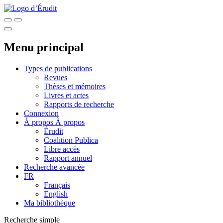
Menu principal
Types de publications
Revues
Thèses et mémoires
Livres et actes
Rapports de recherche
Connexion
À propos
À propos
Érudit
Coalition Publica
Libre accès
Rapport annuel
Recherche avancée
FR
Français
English
Ma bibliothèque
Recherche simple