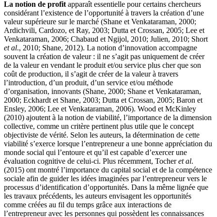
La notion de profit
apparaît essentielle pour certains chercheurs
considérant l’existence de l’opportunité à travers la création d’une
valeur supérieure sur le marché (Shane et Venkataraman, 2000;
Ardichvili, Cardozo, et Ray, 2003; Dutta et Crossan, 2005; Lee et
Venkataraman, 2006; Chabaud et Ngijol, 2010; Julien, 2010; Short
et al
., 2010; Shane, 2012). La notion d’innovation accompagne
souvent la création de valeur : il ne s’agit pas uniquement de créer
de la valeur en vendant le produit et/ou service plus cher que son
coût de production, il s’agit de créer de la valeur à travers
l’introduction, d’un produit, d’un service et/ou méthode
d’organisation, innovants (Shane, 2000; Shane et Venkataraman,
2000; Eckhardt et Shane, 2003; Dutta et Crossan, 2005; Baron et
Ensley, 2006; Lee et Venkataraman, 2006). Wood et McKinley
(2010) ajoutent à la notion de viabilité, l’importance de la dimension
collective, comme un critère pertinent plus utile que le concept
objectiviste de vérité. Selon les auteurs, la détermination de cette
viabilité s’exerce lorsque l’entrepreneur a une bonne appréciation du
monde social qui l’entoure et qu’il est capable d’exercer une
évaluation cognitive de celui-ci. Plus récemment, Tocher
et al
.
(2015) ont montré l’importance du capital social et de la compétence
sociale afin de guider les idées imaginées par l’entrepreneur vers le
processus d’identification d’opportunités. Dans la même lignée que
les travaux précédents, les auteurs envisagent les opportunités
comme créées au fil du temps grâce aux interactions de
l’entrepreneur avec les personnes qui possèdent les connaissances