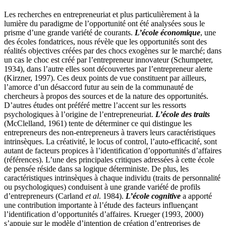
Les recherches en entrepreneuriat et plus particulièrement à la
lumière du paradigme de l’opportunité ont été analysées sous le
prisme d’une grande variété de courants.
L’école économique
, une
des écoles fondatrices, nous révèle que les opportunités sont des
réalités objectives créées par des chocs exogènes sur le marché; dans
un cas le choc est créé par l’entrepreneur innovateur (Schumpeter,
1934), dans l’autre elles sont découvertes par l’entrepreneur alerte
(Kirzner, 1997). Ces deux points de vue constituent par ailleurs,
l’amorce d’un désaccord futur au sein de la communauté de
chercheurs à propos des sources et de la nature des opportunités.
D’autres études ont préféré mettre l’accent sur les ressorts
psychologiques à l’origine de l’entrepreneuriat.
L’école des traits
(McClelland, 1961) tente de déterminer ce qui distingue les
entrepreneurs des non-entrepreneurs à travers leurs caractéristiques
intrinsèques. La créativité, le locus of control, l’auto-efficacité, sont
autant de facteurs propices à l’identification d’opportunités d’affaires
(références). L’une des principales critiques adressées à cette école
de pensée réside dans sa logique déterministe. De plus, les
caractéristiques intrinsèques à chaque individu (traits de personnalité
ou psychologiques) conduisent à une grande variété de profils
d’entrepreneurs (Carland
et al
. 1984).
L’école cognitive
a apporté
une contribution importante à l’étude des facteurs influençant
l’identification d’opportunités d’affaires. Krueger (1993, 2000)
s’appuie sur le modèle d’intention de création d’entreprises de