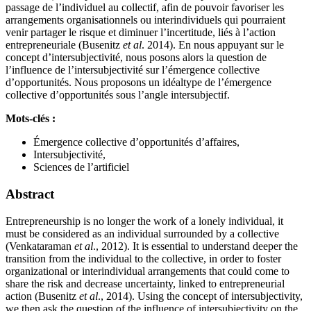
passage de l’individuel au collectif, afin de pouvoir favoriser les
arrangements organisationnels ou interindividuels qui pourraient
venir partager le risque et diminuer l’incertitude, liés à l’action
entrepreneuriale (Busenitz
et al
. 2014). En nous appuyant sur le
concept d’intersubjectivité, nous posons alors la question de
l’influence de l’intersubjectivité sur l’émergence collective
d’opportunités. Nous proposons un idéaltype de l’émergence
collective d’opportunités sous l’angle intersubjectif.
Mots-clés :
Émergence collective d’opportunités d’affaires,
Intersubjectivité,
Sciences de l’artificiel
Abstract
Entrepreneurship is no longer the work of a lonely individual, it
must be considered as an individual surrounded by a collective
(Venkataraman
et al
., 2012). It is essential to understand deeper the
transition from the individual to the collective, in order to foster
organizational or interindividual arrangements that could come to
share the risk and decrease uncertainty, linked to entrepreneurial
action (Busenitz
et al
., 2014). Using the concept of intersubjectivity,
we then ask the question of the influence of intersubjectivity on the