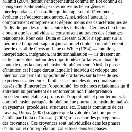
Minniti (2004) définit l’entrepreneuriat comme un flot continu de
changements alimentés par des individus hétérogènes et
interdépendants, c’est-à-dire qui interagissent différemment,
évoluent et s’adaptent aux autres. Ainsi, selon l’auteur, le
comportement entrepreneurial dépend moins des caractéristiques de
l’individu que des relations entre les individus. Certains chercheurs
ajoutent que les individus se construisent au travers des échanges
relationnels. Pour cela, Dutta et Crossan (2005) s’appuient sur la
théorie de l’apprentissage organisationnel et plus particulièrement la
théorie des 4I de Crossan, Lane et White (1994) — intuition,
interprétation, intégration, institutionnalisation — ils dressent un
cadre conceptuel autour des opportunités d’affaires, incluant le
contexte dans la compréhension du phénomène. Ainsi, la phase
d’intuition est l’étape durant laquelle l’individu développe une
intention concernant l’opportunité d’affaires, sur la base de ses
expériences antérieures. Il utilise ses modèles de reconnaissance
passés afin d’interpréter l’opportunité, les échanges relationnels qu’il
entretient lui permettent de renforcer ou non l’interprétation
précédemment établie à propos de l’opportunité et pour terminer, la
compréhension partagée du phénomène pourra être institutionnalisée
en systèmes, procédures, structures, etc. Dans la continuité de ces
travaux, Dimov (2007) suggère que la volonté d’action qui est
établie par Dutta et Crossan (2005) se base sur des perceptions et
des croyances. Ces croyances sont individuelles dans les phases
d’intuition et d’interprétation; collectives dans les phases