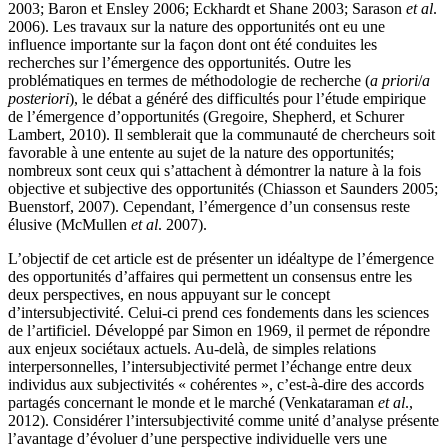
2003; Baron et Ensley 2006; Eckhardt et Shane 2003; Sarason
et al
.
2006). Les travaux sur la nature des opportunités ont eu une
influence importante sur la façon dont ont été conduites les
recherches sur l’émergence des opportunités. Outre les
problématiques en termes de méthodologie de recherche (
a priori
/
a
posteriori
), le débat a généré des difficultés pour l’étude empirique
de l’émergence d’opportunités (Gregoire, Shepherd, et Schurer
Lambert, 2010). Il semblerait que la communauté de chercheurs soit
favorable à une entente au sujet de la nature des opportunités;
nombreux sont ceux qui s’attachent à démontrer la nature à la fois
objective et subjective des opportunités (Chiasson et Saunders 2005;
Buenstorf, 2007). Cependant, l’émergence d’un consensus reste
élusive (McMullen
et al
. 2007).
L’objectif de cet article est de présenter un idéaltype de l’émergence
des opportunités d’affaires qui permettent un consensus entre les
deux perspectives, en nous appuyant sur le concept
d’intersubjectivité. Celui-ci prend ces fondements dans les sciences
de l’artificiel. Développé par Simon en 1969, il permet de répondre
aux enjeux sociétaux actuels. Au-delà, de simples relations
interpersonnelles, l’intersubjectivité permet l’échange entre deux
individus aux subjectivités « cohérentes », c’est-à-dire des accords
partagés concernant le monde et le marché (Venkataraman
et al
.,
2012). Considérer l’intersubjectivité comme unité d’analyse présente
l’avantage d’évoluer d’une perspective individuelle vers une