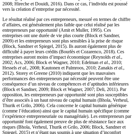
2008; Hireche et Douidi, 2016). Dans ce cas, l’individu est poussé
vers la création d’entreprise par nécessité.
Le résultat réalisé par ces entrepreneurs, mesuré en termes de chiffre
d’affaires, est généralement plus faible que celui réalisé par les
entrepreneurs par opportunité (Amit et Muller, 1995). Ces
entreprises ont une durée de vie plus courte (Block et Sandner,
2009) et les entrepreneurs sont plus sensibles à la prise de risque
(Block, Sandner et Spiegel, 2015). Ils auront également plus de
difficulté à payer leurs crédits (Bourlès et Cozarenco, 2018). Ces
entreprises auront moins d’impact économique (Reynolds
et al
.,
2002; Acs, 2006; Block et Wagner, 2010; Edelman
et al
., 2010;
Hessels
et al
., 2008; Kautonen et Palmroos, 2010; Zanakis
et al
.,
2012). Storey et Greene (2010) indiquent que les mauvaises
performances des entrepreneurs par nécessité peuvent être une
conséquence d’un niveau de compétences et d’aptitudes inférieures
(Block et Sandner, 2009; Block et Wagner, 2007; Deli, 2011). Par
opposition, les entrepreneurs par opportunité sont plus susceptibles
d’être associés à un haut niveau de capital humain (Bhola, Verheul,
Thurik et Grilo, 2006). Cela concerne le capital humain générique
(comme l’éducation) ainsi que le capital humain spécifique (comme
l’expérience entrepreneuriale ou managériale). Les entrepreneurs par
opportunité font également preuve de plus de résistance face aux
risques (Bhola, Verheul, Thurik et Grilo, 2006; Block, Sandner et
Spiegel, 2015) et n’étant pas soumis à une situation d’inconfort