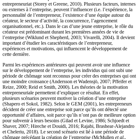
entrepreneuriat (Storey et Greene, 2010). Plusieurs facteurs, internes
ou externes à l’entreprise, peuvent l’influencer (i.e. l’expérience, la
personnalité de l’entrepreneur, l’existence d’une équipe autour du
créateur, le secteur d’activité, la concurrence, l’agencement
organisationnel, etc.). Dans le cas d’une jeune entreprise, le rôle du
créateur est prédominant durant les premières années de vie de
l’entreprise (Wiklund et Shepherd, 2003; Vivarelli, 2004). Il devient
important d’étudier les caractéristiques de l’entrepreneur,
expériences et motivations, qui influencent le développement de
cette dernière.
Parmi les expériences antérieures qui peuvent avoir une influence
sur le développement de l’entreprise, les individus qui ont subi une
période de chômage sont reconnus pour créer des entreprises qui ont
une moindre croissance (Andersson et Wadensjö, 2007; Pffeifer et
Reize, 2000; Reid et Smith, 2000). Les théories de la motivation
entrepreneuriale permettent d’expliquer ce résultat. En effet,
plusieurs scénarios peuvent motiver la création d’une entreprise
(Shapero et Sokol, 1982). Selon le GEM (2001), les entrepreneurs
décident de créer une entreprise soit parce qu’ils ont détecté une
opportunité d’affaires, soit parce qu’ils n’ont pas de meilleure option
pour subvenir à leurs besoins (Gilad et Levine, 1986; Schjoedt et
Shaver, 2007; Hireche et Douidi, 2016; Rajabi, Brashear-Alejandro
et Cheleriu, 2018). Le second scénario est lié à une période de
chômage précédant la création de l’entreprise (McMullen
et al
.,