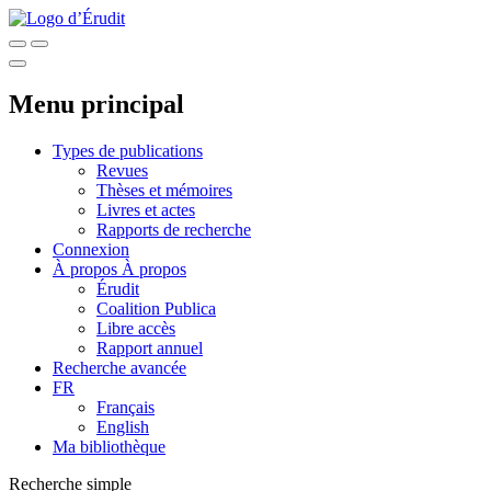
Menu principal
Types de publications
Revues
Thèses et mémoires
Livres et actes
Rapports de recherche
Connexion
À propos
À propos
Érudit
Coalition Publica
Libre accès
Rapport annuel
Recherche avancée
FR
Français
English
Ma bibliothèque
Recherche simple