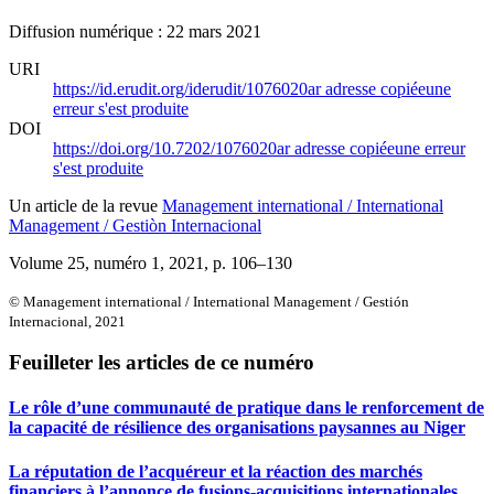
Diffusion numérique : 22 mars 2021
URI
https://id.erudit.org/iderudit/1076020ar
adresse copiée
une
erreur s'est produite
DOI
https://doi.org/10.7202/1076020ar
adresse copiée
une erreur
s'est produite
Un article de la revue
Management international / International
Management / Gestiòn Internacional
Volume 25, numéro 1, 2021
, p. 106–130
© Management international / International Management / Gestión
Internacional, 2021
Feuilleter les articles de ce numéro
Le rôle d’une communauté de pratique dans le renforcement de
la capacité de résilience des organisations paysannes au Niger
La réputation de l’acquéreur et la réaction des marchés
financiers à l’annonce de fusions-acquisitions internationales