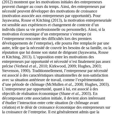
(2012) montrent que les motivations initiales des entrepreneurs
peuvent changer au cours du temps. Ainsi, des entrepreneurs par
nécessité peuvent développer des motivations de croissance
(motivation associée aux entrepreneurs par opportunité). Pour
Jayawarna, Rouse et Kitching (2013), la motivation entrepreneuriale
est sensible aux expériences et changement de contexte d’un
individu (dans sa vie professionnelle ou personnelle). Ainsi, si la
motivation économique d’un entrepreneur s’estompe (si
l’entrepreneur rencontre des difficultés lors des premiers
développements de l’entreprise), elle pourra être remplacée par une
autre, telle que la nécessité de couvrir les besoins de sa famille, ou la
réputation que lui donne son statut de dirigeant (Jayawarna, Rouse
et Kitching, 2013). L’opposition entre les motivations des
entrepreneurs par opportunité et nécessité n’est finalement pas assez
précise (Verheul
et al
., 2010; Kirkwood, 2009; Hughes, 2003;
Stevenson, 1990). Traditionnellement, l’entrepreneur par nécessité
est associé à des caractéristiques situationnelles de non-satisfaction
avec sa situation antérieure de travail, comme l’expérimentation
d’une période de chômage (McMullen
et al
., 2008; Hughes, 2003).
L’entrepreneur par opportunité, quant à lui, est associé à des
objectifs de réalisation économique (Shane
et al
., 2003). En
décomposant cette association initiale, il devient alors intéressant
d’étudier l’interaction entre cette situation (le chômage avant
création) et le désir de croissance économique des entrepreneurs sur
la croissance de l’entreprise. Il est généralement admis que la