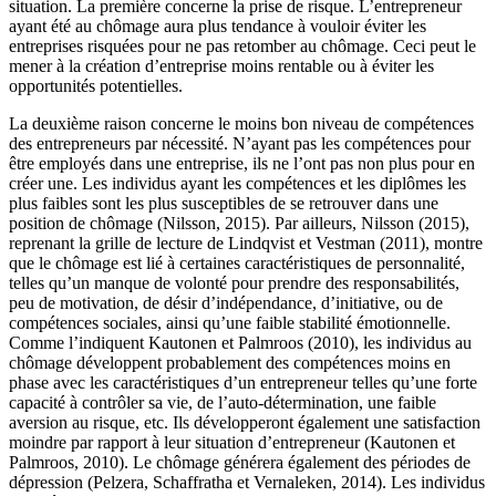
situation. La première concerne la prise de risque. L’entrepreneur
ayant été au chômage aura plus tendance à vouloir éviter les
entreprises risquées pour ne pas retomber au chômage. Ceci peut le
mener à la création d’entreprise moins rentable ou à éviter les
opportunités potentielles.
La deuxième raison concerne le moins bon niveau de compétences
des entrepreneurs par nécessité. N’ayant pas les compétences pour
être employés dans une entreprise, ils ne l’ont pas non plus pour en
créer une. Les individus ayant les compétences et les diplômes les
plus faibles sont les plus susceptibles de se retrouver dans une
position de chômage (Nilsson, 2015). Par ailleurs, Nilsson (2015),
reprenant la grille de lecture de Lindqvist et Vestman (2011), montre
que le chômage est lié à certaines caractéristiques de personnalité,
telles qu’un manque de volonté pour prendre des responsabilités,
peu de motivation, de désir d’indépendance, d’initiative, ou de
compétences sociales, ainsi qu’une faible stabilité émotionnelle.
Comme l’indiquent Kautonen et Palmroos (2010), les individus au
chômage développent probablement des compétences moins en
phase avec les caractéristiques d’un entrepreneur telles qu’une forte
capacité à contrôler sa vie, de l’auto-détermination, une faible
aversion au risque, etc. Ils développeront également une satisfaction
moindre par rapport à leur situation d’entrepreneur (Kautonen et
Palmroos, 2010). Le chômage générera également des périodes de
dépression (Pelzera, Schaffratha et Vernaleken, 2014). Les individus