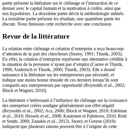
partie présente la littérature sur le chômage et l’interaction de ce
dernier avec le capital humain et la motivation à croître, ainsi que
nos hypothèses. La deuxième partie décrit la méthodologie utilisée.
La troisième partie présente les résultats, une quatrième partie les
discute. Nous finissons cette recherche avec une conclusion.
Revue de la littérature
La relation entre chômage et création d’entreprise a reçu beaucoup
d’attention de la part des chercheurs (Storey, 1991; Thurik, 2003).
En effet, la création d’entreprise représente une alternative crédible à
la situation de la personne n’ayant pas d’emploi (Carree et Thurik,
1998; Audretsch et Thurik, 2000; Thurik, 2003). Elle a donné
naissance à la littérature sur les entrepreneurs par nécessité, et
indique une moins bonne réussite de ces derniers lorsqu’ils sont
comparés aux entrepreneurs par opportunité (Reynolds
et al
., 2002;
Block et Wagner, 2010).
La littérature s’intéressant à l’influence du chômage sur la croissance
des entreprises créées souligne généralement son effet négatif
(Reynolds
et al
., 2002; Acs, 2006; Block et Wagner, 2010; Edelman
et al
., 2010; Hessels
et al
., 2008; Kautonen et Palmroos, 2010; Reid
et Smith, 2000; Zanakis
et al
., 2012). Storey et Greene (2010)
indiquent que plusieurs raisons peuvent être à l’origine de cette