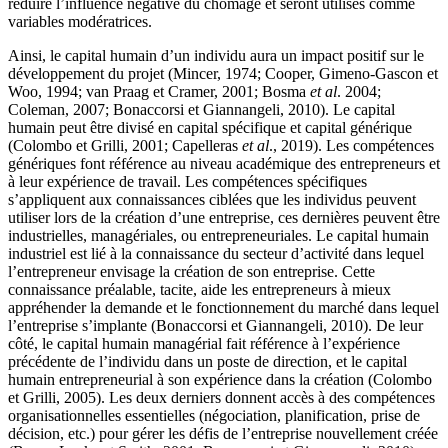
réduire l’influence négative du chômage et seront utilisés comme
variables modératrices.
Ainsi, le capital humain d’un individu aura un impact positif sur le
développement du projet (Mincer, 1974; Cooper, Gimeno-Gascon et
Woo, 1994; van Praag et Cramer, 2001; Bosma
et al
. 2004;
Coleman, 2007; Bonaccorsi et Giannangeli, 2010). Le capital
humain peut être divisé en capital spécifique et capital générique
(Colombo et Grilli, 2001; Capelleras
et al
., 2019). Les compétences
génériques font référence au niveau académique des entrepreneurs et
à leur expérience de travail. Les compétences spécifiques
s’appliquent aux connaissances ciblées que les individus peuvent
utiliser lors de la création d’une entreprise, ces dernières peuvent être
industrielles, managériales, ou entrepreneuriales. Le capital humain
industriel est lié à la connaissance du secteur d’activité dans lequel
l’entrepreneur envisage la création de son entreprise. Cette
connaissance préalable, tacite, aide les entrepreneurs à mieux
appréhender la demande et le fonctionnement du marché dans lequel
l’entreprise s’implante (Bonaccorsi et Giannangeli, 2010). De leur
côté, le capital humain managérial fait référence à l’expérience
précédente de l’individu dans un poste de direction, et le capital
humain entrepreneurial à son expérience dans la création (Colombo
et Grilli, 2005). Les deux derniers donnent accès à des compétences
organisationnelles essentielles (négociation, planification, prise de
décision, etc.) pour gérer les défis de l’entreprise nouvellement créée