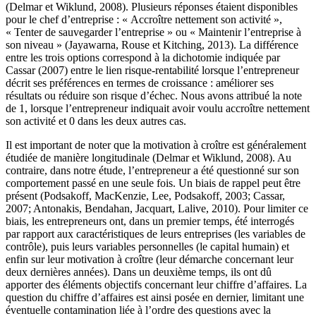
(Delmar et Wiklund, 2008). Plusieurs réponses étaient disponibles
pour le chef d’entreprise : « Accroître nettement son activité »,
« Tenter de sauvegarder l’entreprise » ou « Maintenir l’entreprise à
son niveau » (Jayawarna, Rouse et Kitching, 2013). La différence
entre les trois options correspond à la dichotomie indiquée par
Cassar (2007) entre le lien risque-rentabilité lorsque l’entrepreneur
décrit ses préférences en termes de croissance : améliorer ses
résultats ou réduire son risque d’échec. Nous avons attribué la note
de 1, lorsque l’entrepreneur indiquait avoir voulu accroître nettement
son activité et 0 dans les deux autres cas.
Il est important de noter que la motivation à croître est généralement
étudiée de manière longitudinale (Delmar et Wiklund, 2008). Au
contraire, dans notre étude, l’entrepreneur a été questionné sur son
comportement passé en une seule fois. Un biais de rappel peut être
présent (Podsakoff, MacKenzie, Lee, Podsakoff, 2003; Cassar,
2007; Antonakis, Bendahan, Jacquart, Lalive, 2010). Pour limiter ce
biais, les entrepreneurs ont, dans un premier temps, été interrogés
par rapport aux caractéristiques de leurs entreprises (les variables de
contrôle), puis leurs variables personnelles (le capital humain) et
enfin sur leur motivation à croître (leur démarche concernant leur
deux dernières années). Dans un deuxième temps, ils ont dû
apporter des éléments objectifs concernant leur chiffre d’affaires. La
question du chiffre d’affaires est ainsi posée en dernier, limitant une
éventuelle contamination liée à l’ordre des questions avec la