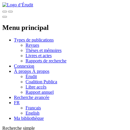
Menu principal
Types de publications
Revues
Thèses et mémoires
Livres et actes
Rapports de recherche
Connexion
À propos
À propos
Érudit
Coalition Publica
Libre accès
Rapport annuel
Recherche avancée
FR
Français
English
Ma bibliothèque
Recherche simple