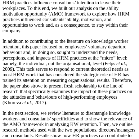
HRM practices influence consultants’ intention to leave their
workplaces. To this end, we built our analysis on the ability
motivation opportunity (AMO) framework to explore how HRM
practices influenced consultants’ ability, motivation, and
opportunities to work and, as a consequence, to stay within their
company.
In addition to contributing to the literature on knowledge worker
retention, this paper focused on employees’ voluntary departure
behaviour and, in doing so, sought to understand the needs,
perceptions, and impacts of HRM practices at the “micro” level;
namely, the individual, not the organisational, level (Felps
et al
.,
2009). This tack serves to respond to current theoretical needs as
most HRM work that has considered the strategic role of HR has
trained its attention on measuring organisational results. Therefore,
the paper also strove to present fresh scholarship to the line of
research that specifically examines the impact of these practices on
the attitudes and behaviours of high-performing employees
(Khoreva
et al
., 2017).
In the next section, we review literature to disentangle knowledge
workers and consultants’ specificities and to show the relevance of
the AMO framework in analyzing KW retention. Then, we outline
research methods used with the two populations, directors/managers
and consultants. Results show how HR practices can contribute to