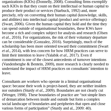
organizations (KIOs) (Donnelly, 2008). Consulting firms exemplify
such KIOs in that they count on their intellectual or human capital to
produce their product or services (Starbuck, 1992) and, more
precisely, rely on converting their human capital (knowledge, skills,
and abilities) into intellectual capital (product and service offerings)
(Swart, 2006). Given the human capital they hold and the time they
can spend outside of organisational boundaries, these KWs have
become a rich and complex subject for analysis and research (Olsen
et al
., 2016). For organizations, the risk of their voluntary departure
can be considerable (Gonzalez, 2016). Surprisingly, much of the
scholarship has been more oriented toward their commitment (Swart
et al
., 2014), with less concern for how HRM practices can serve to
limit their intention to leave (Yalabik
et al
., 2017). Even if
commitment is one of the closest antecedents of turnover intentions
(Vandenberghe & Bentein, 2009), more research is clearly needed to
understand the impact of HRM practices on consultants’ intention to
leave.
Consultants are workers who operate in a liminal organisational
space: because their work is project-based, they are neither insiders
nor outsiders (Sturdy
et al
., 2009). Boundaries are not clearly cut
(Wenger, 1998). These boundaries of practice are “not simple lines
of demarcation between inside and outside but form a complex
social landscape of boundaries and peripheries that open and close
various forms of participation” (Sturdy and al., 2009: 40).