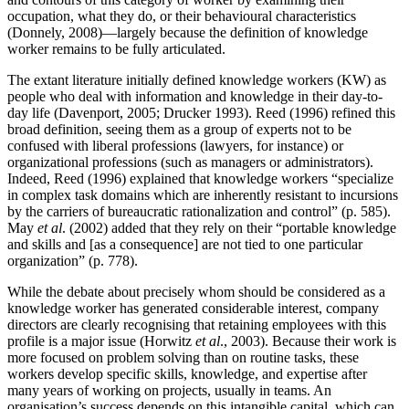
occupation, what they do, or their behavioural characteristics
(Donnely, 2008)—largely because the definition of knowledge
worker remains to be fully articulated.
The extant literature initially defined knowledge workers (KW) as
people who deal with information and knowledge in their day-to-
day life (Davenport, 2005; Drucker 1993). Reed (1996) refined this
broad definition, seeing them as a group of experts not to be
confused with liberal professions (lawyers, for instance) or
organizational professions (such as managers or administrators).
Indeed, Reed (1996) explained that knowledge workers “specialize
in complex task domains which are inherently resistant to incursions
by the carriers of bureaucratic rationalization and control” (p. 585).
May
et al
. (2002) added that they rely on their “portable knowledge
and skills and [as a consequence] are not tied to one particular
organization” (p. 778).
While the debate about precisely whom should be considered as a
knowledge worker has generated considerable interest, company
directors are clearly recognising that retaining employees with this
profile is a major issue (Horwitz
et al
., 2003). Because their work is
more focused on problem solving than on routine tasks, these
workers develop specific skills, knowledge, and expertise after
many years of working on projects, usually in teams. An
organisation’s success depends on this intangible capital, which can