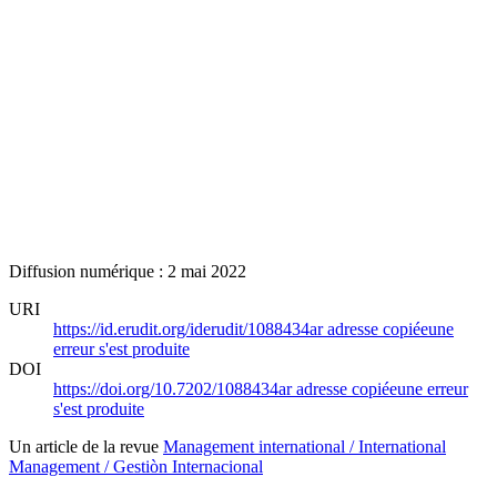
Diffusion numérique : 2 mai 2022
URI
https://id.erudit.org/iderudit/1088434ar
adresse copiée
une
erreur s'est produite
DOI
https://doi.org/10.7202/1088434ar
adresse copiée
une erreur
s'est produite
Un article de la revue
Management international / International
Management / Gestiòn Internacional