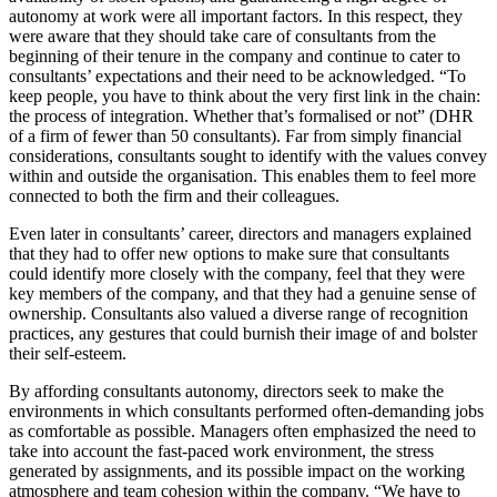
autonomy at work were all important factors. In this respect, they
were aware that they should take care of consultants from the
beginning of their tenure in the company and continue to cater to
consultants’ expectations and their need to be acknowledged. “To
keep people, you have to think about the very first link in the chain:
the process of integration. Whether that’s formalised or not” (DHR
of a firm of fewer than 50 consultants). Far from simply financial
considerations, consultants sought to identify with the values convey
within and outside the organisation. This enables them to feel more
connected to both the firm and their colleagues.
Even later in consultants’ career, directors and managers explained
that they had to offer new options to make sure that consultants
could identify more closely with the company, feel that they were
key members of the company, and that they had a genuine sense of
ownership. Consultants also valued a diverse range of recognition
practices, any gestures that could burnish their image of and bolster
their self-esteem.
By affording consultants autonomy, directors seek to make the
environments in which consultants performed often-demanding jobs
as comfortable as possible. Managers often emphasized the need to
take into account the fast-paced work environment, the stress
generated by assignments, and its possible impact on the working
atmosphere and team cohesion within the company. “We have to