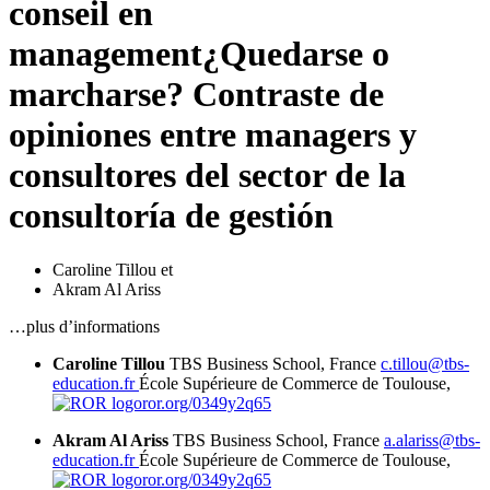
conseil en
management
¿Quedarse o
marcharse? Contraste de
opiniones entre managers y
consultores del sector de la
consultoría de gestión
Caroline Tillou
et
Akram Al Ariss
…plus d’informations
Caroline Tillou
TBS Business School, France
c.tillou@tbs-
education.fr
École Supérieure de Commerce de Toulouse,
ror.org/0349y2q65
Akram Al Ariss
TBS Business School, France
a.alariss@tbs-
education.fr
École Supérieure de Commerce de Toulouse,
ror.org/0349y2q65