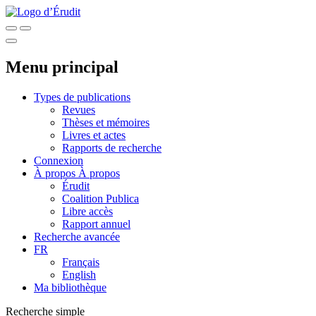
Menu principal
Types de publications
Revues
Thèses et mémoires
Livres et actes
Rapports de recherche
Connexion
À propos
À propos
Érudit
Coalition Publica
Libre accès
Rapport annuel
Recherche avancée
FR
Français
English
Ma bibliothèque
Recherche simple