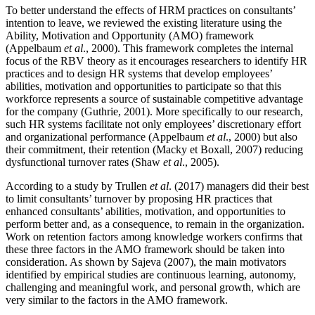
To better understand the effects of HRM practices on consultants’
intention to leave, we reviewed the existing literature using the
Ability, Motivation and Opportunity (AMO) framework
(Appelbaum
et al
., 2000). This framework completes the internal
focus of the RBV theory as it encourages researchers to identify HR
practices and to design HR systems that develop employees’
abilities, motivation and opportunities to participate so that this
workforce represents a source of sustainable competitive advantage
for the company (Guthrie, 2001). More specifically to our research,
such HR systems facilitate not only employees’ discretionary effort
and organizational performance (Appelbaum
et al
., 2000) but also
their commitment, their retention (Macky et Boxall, 2007) reducing
dysfunctional turnover rates (Shaw
et al
., 2005).
According to a study by Trullen
et al
. (2017) managers did their best
to limit consultants’ turnover by proposing HR practices that
enhanced consultants’ abilities, motivation, and opportunities to
perform better and, as a consequence, to remain in the organization.
Work on retention factors among knowledge workers confirms that
these three factors in the AMO framework should be taken into
consideration. As shown by Sajeva (2007), the main motivators
identified by empirical studies are continuous learning, autonomy,
challenging and meaningful work, and personal growth, which are
very similar to the factors in the AMO framework.