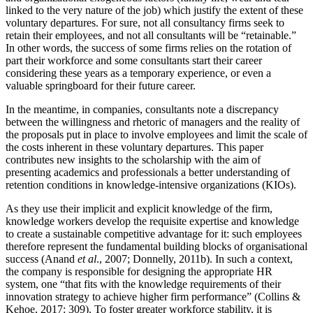
linked to the very nature of the job) which justify the extent of these
voluntary departures. For sure, not all consultancy firms seek to
retain their employees, and not all consultants will be “retainable.”
In other words, the success of some firms relies on the rotation of
part their workforce and some consultants start their career
considering these years as a temporary experience, or even a
valuable springboard for their future career.
In the meantime, in companies, consultants note a discrepancy
between the willingness and rhetoric of managers and the reality of
the proposals put in place to involve employees and limit the scale of
the costs inherent in these voluntary departures. This paper
contributes new insights to the scholarship with the aim of
presenting academics and professionals a better understanding of
retention conditions in knowledge-intensive organizations (KIOs).
As they use their implicit and explicit knowledge of the firm,
knowledge workers develop the requisite expertise and knowledge
to create a sustainable competitive advantage for it: such employees
therefore represent the fundamental building blocks of organisational
success (Anand
et al
., 2007; Donnelly, 2011b). In such a context,
the company is responsible for designing the appropriate HR
system, one “that fits with the knowledge requirements of their
innovation strategy to achieve higher firm performance” (Collins &
Kehoe, 2017: 309). To foster greater workforce stability, it is