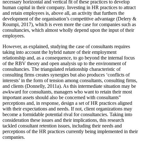
necessary horizontal and vertical fit of these practices to develop
human capital in their company. Investing in HR practices to attract
and retain employees is, above all, an activity that furthers the
development of the organisation’s competitive advantage (Delery &
Roumpi, 2017), which is even more the case for companies such as
consultancies, which almost wholly depend upon the input of their
employees.
However, as explained, studying the case of consultants requires
taking into account the hybrid nature of their employment
relationship and, as a consequence, to go beyond the internal focus
of the RBV theory and open analysis up to the environment of
consultancies. The triangulated relationship characteristic of
consulting firms creates synergies but also produces ‘conflicts of
interests’ in the form of tension among consultants, consulting firms,
and clients (Donnelly, 2011a). As this intermediate situation may be
awkward for consultants, managers who want to retain their most
important assets should also be concerned with consultants”
perceptions and, in response, design a set of HR practices aligned
with their expectations and needs. If not, client organizations may
become a formidable potential rival for consultancies. Taking into
consideration these issues and their implications, this research
tackled consultant retention issues, including their needs and
perceptions of the HR practices currently being implemented in their
companies.