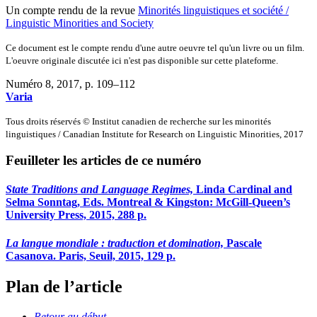
Un compte rendu de la revue
Minorités linguistiques et société /
Linguistic Minorities and Society
Ce document est le compte rendu d'une autre oeuvre tel qu'un livre ou un film.
L'oeuvre originale discutée ici n'est pas disponible sur cette plateforme.
Numéro 8, 2017
, p. 109–112
Varia
Tous droits réservés © Institut canadien de recherche sur les minorités
linguistiques / Canadian Institute for Research on Linguistic Minorities, 2017
Feuilleter les articles de ce numéro
State Traditions and Language Regimes,
Linda Cardinal and
Selma Sonntag, Eds. Montreal & Kingston: McGill-Queen’s
University Press, 2015, 288 p.
La langue mondiale : traduction et domination,
Pascale
Casanova. Paris, Seuil, 2015, 129 p.
Plan de l’article
Retour au début