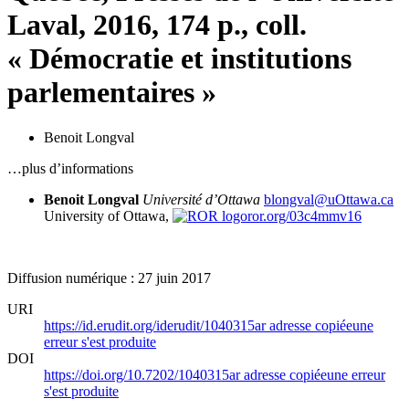
Laval, 2016, 174 p., coll.
« Démocratie et institutions
parlementaires »
Benoit Longval
…plus d’informations
Benoit Longval
Université d’Ottawa
blongval@uOttawa.ca
University of Ottawa,
ror.org/03c4mmv16
Diffusion numérique : 27 juin 2017
URI
https://id.erudit.org/iderudit/1040315ar
adresse copiée
une
erreur s'est produite
DOI
https://doi.org/10.7202/1040315ar
adresse copiée
une erreur
s'est produite