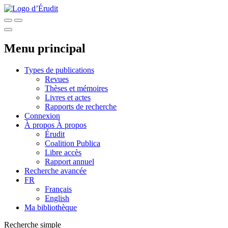
Menu principal
Types de publications
Revues
Thèses et mémoires
Livres et actes
Rapports de recherche
Connexion
À propos
À propos
Érudit
Coalition Publica
Libre accès
Rapport annuel
Recherche avancée
FR
Français
English
Ma bibliothèque
Recherche simple