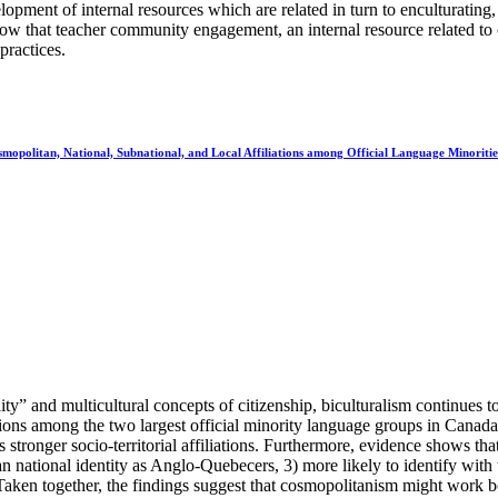
opment of internal resources which are related in turn to enculturating
show that teacher community engagement, an internal resource related to
practices.
opolitan, National, Subnational, and Local Affiliations among Official Language Minoritie
ity” and multicultural concepts of citizenship, biculturalism continues t
ffiliations among the two largest official minority language groups in C
s stronger socio-territorial affiliations. Furthermore, evidence shows th
an national identity as Anglo-Quebecers, 3) more likely to identify wit
 Taken together, the findings suggest that cosmopolitanism might work be