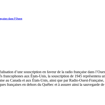
nçaises dans l’Ouest
éalisation d’une souscription en faveur de la radio française dans l’Ouest
rancophones aux États-Unis, la souscription de 1945 représentera un s
nçaise au Canada et aux États-Unis, ainsi que par Radio-Ouest-Française, 
iques françaises en dehors du Québec et à assurer ainsi la sauvegarde de 