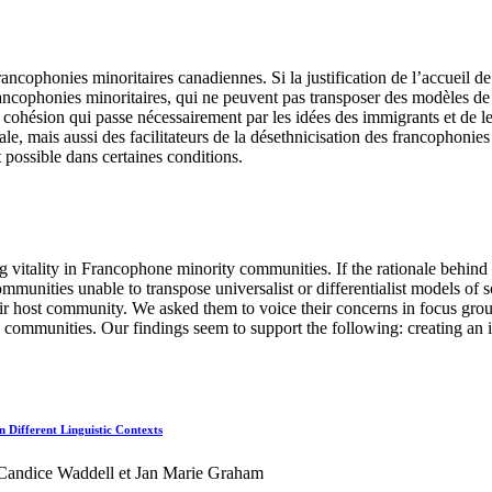
ncophonies minoritaires canadiennes. Si la justification de l’accueil 
ncophonies minoritaires, qui ne peuvent pas transposer des modèles de co
 cohésion qui passe nécessairement par les idées des immigrants et de l
ciale, mais aussi des facilitateurs de la désethnicisation des francophoni
it possible dans certaines conditions.
 vitality in Francophone minority communities. If the rationale behi
munities unable to transpose universalist or differentialist models of 
ir host community. We asked them to voice their concerns in focus groups
y communities. Our findings seem to support the following: creating an in
 Different Linguistic Contexts
 Candice Waddell et Jan Marie Graham