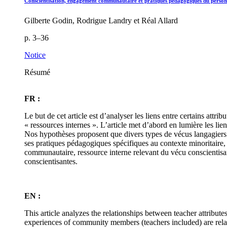
Conscientisation, engagement communautaire et pratiques pédagogiques du personn
Gilberte Godin, Rodrigue Landry et Réal Allard
p. 3–36
Notice
Résumé
FR :
Le but de cet article est d’analyser les liens entre certains attr
« ressources internes ». L’article met d’abord en lumière les li
Nos hypothèses proposent que divers types de vécus langagiers du
ses pratiques pédagogiques spécifiques au contexte minoritaire,
communautaire, ressource interne relevant du vécu conscientisa
conscientisantes.
EN :
This article analyzes the relationships between teacher attributes
experiences of community members (teachers included) are related 