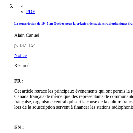
PDF
La souscription de 1945 au Québec pour la création de stations radiophoniques fra
Alain Canuel
p. 137–154
Notice
Résumé
FR :
Cet article retrace les principaux événements qui ont permis la r
Canada français de même que des représentants de communautés f
française, organisme central qui sert la cause de la culture fra
lors de la souscription servent à financer les stations radiophon
EN :