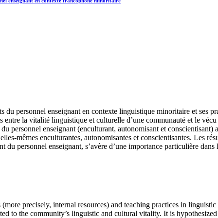
el enseignant en contexte francophone minoritaire
ibuts du personnel enseignant en contexte linguistique minoritaire et ses 
ens entre la vitalité linguistique et culturelle d’une communauté et le v
 personnel enseignant (enculturant, autonomisant et conscientisant) ali
 elles-mêmes enculturantes, autonomisantes et conscientisantes. Les rés
nt du personnel enseignant, s’avère d’une importance particulière dans 
 (more precisely, internal resources) and teaching practices in linguistic
to the community’s linguistic and cultural vitality. It is hypothesized t