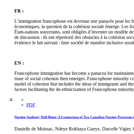
FR :
L’immigration francophone est devenue une panacée pour les fra
économiques, la question de la cohésion sociale émerge. Les fra
États-nations souverains, sont obligées d’inventer un modèle de
de discussion : ils ont répertorié des obstacles à la cohésion so
évidence le fait suivant : faire société de manière inclusive sera
EN :
Francophone immigration has become a panacea for maintaining
issue of social cohesion then emerges. Francophone minority com
model of cohesion that includes the ideas of immigrants and the
factors facilitating the de-ethnicization of Francophone minorit
PDF
Nursing Students’ Well-Being: A Comparison of Two Canadian Nursing Programs in
Danielle de Moissac, Ndeye Rokhaya Gueye, Darcelle Vigier,