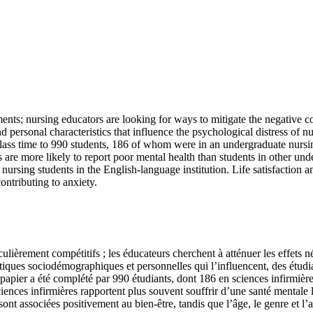
ents; nursing educators are looking for ways to mitigate the negative 
ersonal characteristics that influence the psychological distress of nur
ass time to 990 students, 186 of whom were in an undergraduate nursin
 are more likely to report poor mental health than students in other un
nursing students in the English-language institution. Life satisfaction 
ontributing to anxiety.
lièrement compétitifs ; les éducateurs cherchent à atténuer les effets n
istiques sociodémographiques et personnelles qui l’influencent, des étudi
 papier a été complété par 990 étudiants, dont 186 en sciences infirmiè
ences infirmières rapportent plus souvent souffrir d’une santé mentale l
 sont associées positivement au bien-être, tandis que l’âge, le genre et 