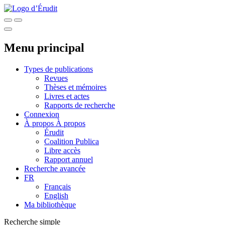
Menu principal
Types de publications
Revues
Thèses et mémoires
Livres et actes
Rapports de recherche
Connexion
À propos
À propos
Érudit
Coalition Publica
Libre accès
Rapport annuel
Recherche avancée
FR
Français
English
Ma bibliothèque
Recherche simple