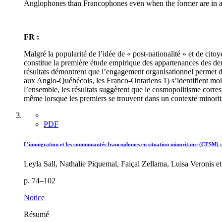
Anglophones than Francophones even when the former are in a 
FR :
Malgré la popularité de l’idée de « post-nationalité » et de cito
constitue la première étude empirique des appartenances des deu
résultats démontrent que l’engagement organisationnel permet de 
aux Anglo-Québécois, les Franco-Ontariens 1) s’identifient moi
l’ensemble, les résultats suggèrent que le cosmopolitisme corre
même lorsque les premiers se trouvent dans un contexte minorit
PDF
L’immigration et les communautés francophones en situation minoritaire (CFSM) : l
Leyla Sall, Nathalie Piquemal, Faiçal Zellama, Luisa Veronis 
p. 74–102
Notice
Résumé