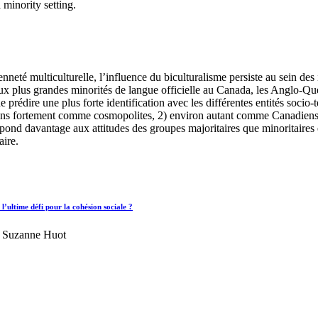
minority setting.
yenneté multiculturelle, l’influence du biculturalisme persiste au sein de
x plus grandes minorités de langue officielle au Canada, les Anglo-Québ
prédire une plus forte identification avec les différentes entités socio
ns fortement comme cosmopolites, 2) environ autant comme Canadiens, 3)
spond davantage aux attitudes des groupes majoritaires que minoritaire
aire.
’ultime défi pour la cohésion sociale ?
et Suzanne Huot