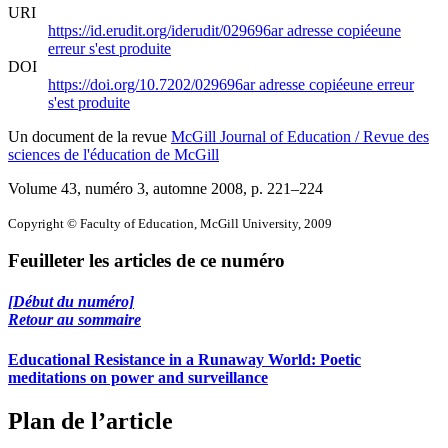
URI
https://id.erudit.org/iderudit/029696ar
adresse copiée
une
erreur s'est produite
DOI
https://doi.org/10.7202/029696ar
adresse copiée
une erreur
s'est produite
Un document de la revue
McGill Journal of Education / Revue des
sciences de l'éducation de McGill
Volume 43, numéro 3, automne 2008
, p. 221–224
Copyright © Faculty of Education, McGill University, 2009
Feuilleter les articles de ce numéro
[Début du numéro]
Retour au sommaire
Educational Resistance in a Runaway World: Poetic
meditations on power and surveillance
Plan de l’article