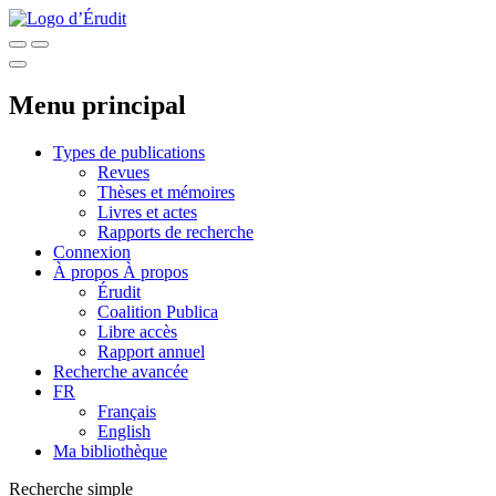
Menu principal
Types de publications
Revues
Thèses et mémoires
Livres et actes
Rapports de recherche
Connexion
À propos
À propos
Érudit
Coalition Publica
Libre accès
Rapport annuel
Recherche avancée
FR
Français
English
Ma bibliothèque
Recherche simple