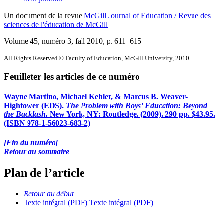
Un document de la revue
McGill Journal of Education / Revue des
sciences de l'éducation de McGill
Volume 45, numéro 3, fall 2010
, p. 611–615
All Rights Reserved © Faculty of Education, McGill University, 2010
Feuilleter les articles de ce numéro
Wayne Martino, Michael Kehler, & Marcus B. Weaver-
Hightower (EDS).
The Problem with Boys’ Education: Beyond
the Backlash.
New York, NY: Routledge.
(2009). 290 pp. $43.95.
(ISBN 978-1-56023-683-2)
[Fin du numéro]
Retour au sommaire
Plan de l’article
Retour au début
Texte intégral (PDF)
Texte intégral (PDF)