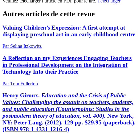
Veuillez télécharger l’article en PDF pour le lire.
Télécharger
Autres articles de cette revue
Valuing Children’s Expression: A first attempt at
displaying preschool art in an early childhood centre
Par Selina Itzkowitz
A Reflection on my Experiences Engaging Teachers
in Professional Development on the Integration of
Technology Into their Practice
Par Tom Fullerton
Henry Giroux
.
Education and the Crisis of Public
Values: Challenging the assault on teachers, students,
and public education
(Counterpoints: Studies in the
postmodern theory of education, vol. 400)
.
New York,
NY: Peter Lang. (2012). 129 pp. $29.95 (paperback).
(ISBN 978-1-4331-1216-4)