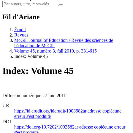
Fil d'Ariane
Érudit
Revues
McGill Journal of Education / Revue des sciences de
l'éducation de McGill
Volume 45, numéro 3, fall 2010, p. 331-615
Index: Volume 45
Index: Volume 45
Diffusion numérique : 7 juin 2011
URI
https://id.erudit.org/iderudit/1003582ar
adresse copiée
une
erreur s'est produite
DOI
https://doi.org/10.7202/1003582ar
adresse copiée
une erreur
s'est produite