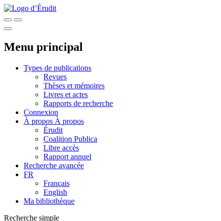
Menu principal
Types de publications
Revues
Thèses et mémoires
Livres et actes
Rapports de recherche
Connexion
À propos
À propos
Érudit
Coalition Publica
Libre accès
Rapport annuel
Recherche avancée
FR
Français
English
Ma bibliothèque
Recherche simple