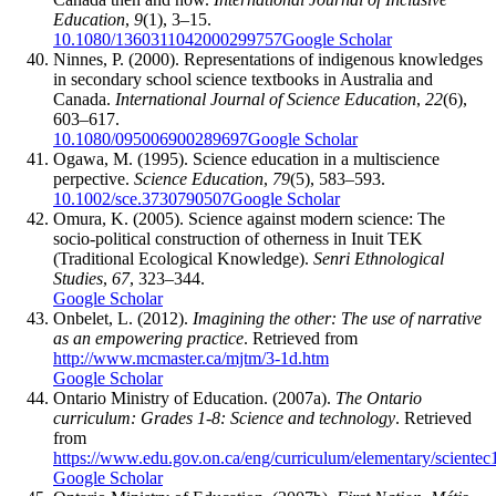
Education
,
9
(1), 3–15.
10.1080/1360311042000299757
Google Scholar
Ninnes, P. (2000). Representations of indigenous knowledges
in secondary school science textbooks in Australia and
Canada.
International Journal of Science Education
,
22
(6),
603–617.
10.1080/095006900289697
Google Scholar
Ogawa, M. (1995). Science education in a multiscience
perpective.
Science Education
,
79
(5), 583–593.
10.1002/sce.3730790507
Google Scholar
Omura, K. (2005). Science against modern science: The
socio-political construction of otherness in Inuit TEK
(Traditional Ecological Knowledge).
Senri Ethnological
Studies
,
67
, 323–344.
Google Scholar
Onbelet, L. (2012).
Imagining the other: The use of narrative
as an empowering practice
. Retrieved from
http://www.mcmaster.ca/mjtm/3-1d.htm
Google Scholar
Ontario Ministry of Education. (2007a).
The Ontario
curriculum: Grades 1-8: Science and technology
. Retrieved
from
https://www.edu.gov.on.ca/eng/curriculum/elementary/scientec
Google Scholar