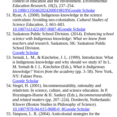
context of education and the environment.
Environmental
Education Research
,
10
(2), 237–254.
10.1080/13504620242000198195
Google Scholar
Ryan, A. (2008). Indigenous knowledge in the science
curriculum: Avoiding neo-colonialism.
Cultural Studies of
Science Education
,
3
, 663–683.
10.1007/s11422-007-9087-4
Google Scholar
Saskatoon Public School Division. (2014).
Enhancing school
science with Indigenous knowledge: What we know from
teachers and research.
Saskatoon, SK: Saskatoon Public
School Division.
Google Scholar
Semali, L. M., & Kincheloe, J. L. (1999). Introduction: What
is Indigenous knowledge and why should we study it? In L.
M. Semali & J. L. Kincheloe (Eds.),
What is Indigenous
knowledge? Voices from the academy
(pp. 3–58). New York,
NY: Falmer Press.
Google Scholar
Siegel, H. (2001). Incommensurability, rationality and
relativism: In science, culture, and science education. In P.
Hoyningen-Huene & H. Sankey (Eds.),
Incommensurability
and related matters
(pp. 207–224)
.
Dordrecht, Netherlands:
Kluwer (Boston Studies in Philosophy of Science).
10.1007/978-94-015-9680-0_8
Google Scholar
Simpson, L. R. (2004). Anticolonial strategies for the