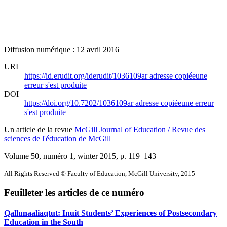
Diffusion numérique : 12 avril 2016
URI
https://id.erudit.org/iderudit/1036109ar
adresse copiée
une
erreur s'est produite
DOI
https://doi.org/10.7202/1036109ar
adresse copiée
une erreur
s'est produite
Un article de la revue
McGill Journal of Education / Revue des
sciences de l'éducation de McGill
Volume 50, numéro 1, winter 2015
, p. 119–143
All Rights Reserved © Faculty of Education, McGill University, 2015
Feuilleter les articles de ce numéro
Qallunaaliaqtut: Inuit Students’ Experiences of Postsecondary
Education in the South