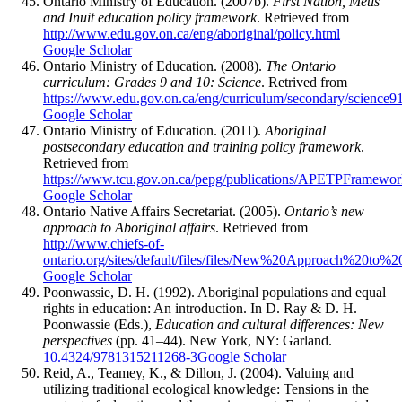
Ontario Ministry of Education. (2007b).
First Nation, Métis
and Inuit education policy framework
. Retrieved from
http://www.edu.gov.on.ca/eng/aboriginal/policy.html
Google Scholar
Ontario Ministry of Education. (2008).
The Ontario
curriculum: Grades 9 and 10: Science
. Retrived from
https://www.edu.gov.on.ca/eng/curriculum/secondary/science
Google Scholar
Ontario Ministry of Education. (2011).
Aboriginal
postsecondary education and training policy framework
.
Retrieved from
https://www.tcu.gov.on.ca/pepg/publications/APETPFramewor
Google Scholar
Ontario Native Affairs Secretariat. (2005).
Ontario’s new
approach to Aboriginal affairs
. Retrieved from
http://www.chiefs-of-
ontario.org/sites/default/files/files/New%20Approach%20to%
Google Scholar
Poonwassie, D. H. (1992). Aboriginal populations and equal
rights in education: An introduction. In D. Ray & D. H.
Poonwassie (Eds.),
Education and cultural differences: New
perspectives
(pp. 41–44). New York, NY: Garland.
10.4324/9781315211268-3
Google Scholar
Reid, A., Teamey, K., & Dillon, J. (2004). Valuing and
utilizing traditional ecological knowledge: Tensions in the