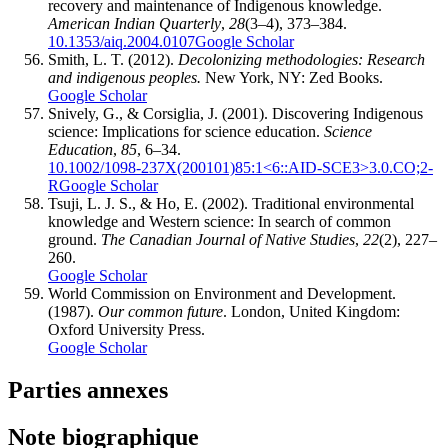
recovery and maintenance of Indigenous knowledge.
American Indian Quarterly
,
28
(3–4), 373–384.
10.1353/aiq.2004.0107
Google Scholar
Smith, L. T. (2012).
Decolonizing methodologies: Research
and indigenous peoples.
New York, NY: Zed Books.
Google Scholar
Snively, G., & Corsiglia, J. (2001). Discovering Indigenous
science: Implications for science education.
Science
Education
,
85
, 6–34.
10.1002/1098-237X(200101)85:1<6::AID-SCE3>3.0.CO;2-
R
Google Scholar
Tsuji, L. J. S., & Ho, E. (2002). Traditional environmental
knowledge and Western science: In search of common
ground.
The Canadian Journal of Native Studies
,
22
(2), 227–
260.
Google Scholar
World Commission on Environment and Development.
(1987).
Our common future
. London, United Kingdom:
Oxford University Press.
Google Scholar
Parties annexes
Note biographique