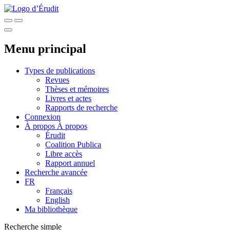
Menu principal
Types de publications
Revues
Thèses et mémoires
Livres et actes
Rapports de recherche
Connexion
À propos
À propos
Érudit
Coalition Publica
Libre accès
Rapport annuel
Recherche avancée
FR
Français
English
Ma bibliothèque
Recherche simple