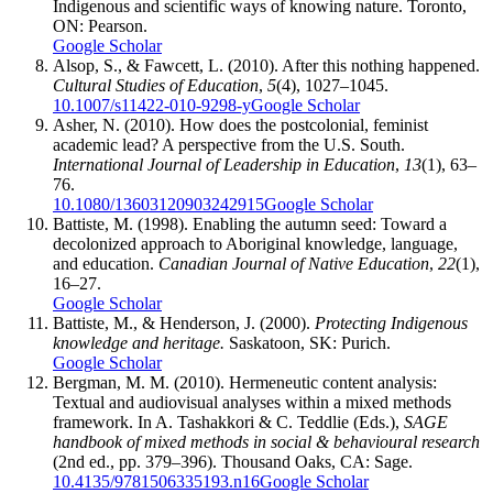
Indigenous and scientific ways of knowing nature. Toronto,
ON: Pearson.
Google Scholar
Alsop, S., & Fawcett, L. (2010). After this nothing happened.
Cultural Studies of Education
,
5
(4), 1027–1045.
10.1007/s11422-010-9298-y
Google Scholar
Asher, N. (2010). How does the postcolonial, feminist
academic lead? A perspective from the U.S. South.
International Journal of Leadership in Education
,
13
(1), 63–
76.
10.1080/13603120903242915
Google Scholar
Battiste, M. (1998). Enabling the autumn seed: Toward a
decolonized approach to Aboriginal knowledge, language,
and education.
Canadian Journal of Native Education
,
22
(1),
16–27.
Google Scholar
Battiste, M., & Henderson, J. (2000).
Protecting Indigenous
knowledge and heritage.
Saskatoon, SK: Purich.
Google Scholar
Bergman, M. M. (2010). Hermeneutic content analysis:
Textual and audiovisual analyses within a mixed methods
framework. In A. Tashakkori & C. Teddlie (Eds.),
SAGE
handbook of mixed methods in social & behavioural research
(2nd ed., pp. 379–396). Thousand Oaks, CA: Sage.
10.4135/9781506335193.n16
Google Scholar