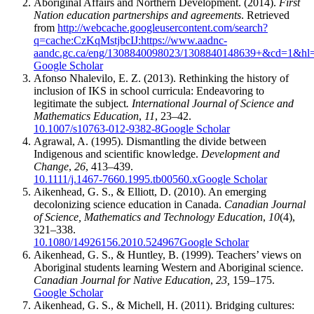
Aboriginal Affairs and Northern Development. (2014).
First
Nation education partnerships and agreements
. Retrieved
from
http://webcache.googleusercontent.com/search?
q=cache:CzKqMstjbcIJ:https://www.aadnc-
aandc.gc.ca/eng/1308840098023/1308840148639+&cd=1&hl
Google Scholar
Afonso Nhalevilo, E. Z. (2013). Rethinking the history of
inclusion of IKS in school curricula: Endeavoring to
legitimate the subject
. International Journal of Science and
Mathematics Education
,
11
, 23–42.
10.1007/s10763-012-9382-8
Google Scholar
Agrawal, A. (1995). Dismantling the divide between
Indigenous and scientific knowledge.
Development and
Change
,
26
, 413–439.
10.1111/j.1467-7660.1995.tb00560.x
Google Scholar
Aikenhead, G. S., & Elliott, D. (2010). An emerging
decolonizing science education in Canada.
Canadian Journal
of Science, Mathematics and Technology Education
,
10
(4),
321–338.
10.1080/14926156.2010.524967
Google Scholar
Aikenhead, G. S., & Huntley, B. (1999). Teachers’ views on
Aboriginal students learning Western and Aboriginal science.
Canadian Journal for Native Education
,
23,
159–175.
Google Scholar
Aikenhead, G. S., & Michell, H. (2011). Bridging cultures: