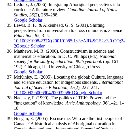
Ledoux, J. (2006). Integrating Aboriginal perspectives into
curricula: A literature review.
Canadian Journal of Native
Studies
,
26
(2), 265–288.
Google Scholar
Lewis, B. F., & Aikenhead, G. S. (2001). Shifting
perspectives from universalism to cross-culturalism.
Science
Education
,
85
, 3–5.
10.1002/1098-237X(200101)85:1<3::AID-SCE2>3.0.CO;2-
2
Google Scholar
Matthews, M. R. (2000). Constructivism in science and
mathematics education. In D. C. Phillips (Ed.),
National
society for the study of education, 99th yearbook
(pp. 161–
192). Chicago, IL: University of Chicago Press.
Google Scholar
McKinley, E. (2005). Locating the global: Culture, language
and science education for indigenous students.
International
Journal of Science Education
,
27
(2), 227–241.
10.1080/0950069042000325861
Google Scholar
Nadasdy, P. (1999). The politics of TEK: Power and the
“integration” of knowledge.
Artic Anthropology
,
36
(1–2), 1–
18.
Google Scholar
Neegan, E. (2005). Excuse me: Who are the first peoples of
Canada? A historical analysis of Aboriginal education in
Canada then and now.
International Journal of Inclusive