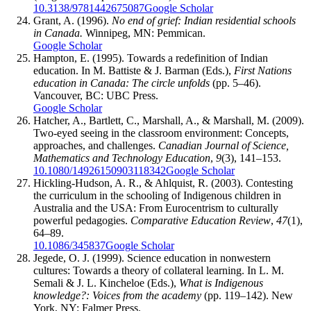
10.3138/9781442675087
Google Scholar
Grant, A. (1996).
No end of grief: Indian residential schools
in Canada.
Winnipeg, MN: Pemmican.
Google Scholar
Hampton, E. (1995). Towards a redefinition of Indian
education. In M. Battiste & J. Barman (Eds.),
First Nations
education in Canada: The circle unfolds
(pp. 5–46).
Vancouver, BC: UBC Press.
Google Scholar
Hatcher, A., Bartlett, C., Marshall, A., & Marshall, M. (2009).
Two-eyed seeing in the classroom environment: Concepts,
approaches, and challenges.
Canadian Journal of Science,
Mathematics and Technology Education
,
9
(3), 141–153.
10.1080/14926150903118342
Google Scholar
Hickling-Hudson, A. R., & Ahlquist, R. (2003). Contesting
the curriculum in the schooling of Indigenous children in
Australia and the USA: From Eurocentrism to culturally
powerful pedagogies.
Comparative Education Review
,
47
(1),
64–89.
10.1086/345837
Google Scholar
Jegede, O. J. (1999). Science education in nonwestern
cultures: Towards a theory of collateral learning. In L. M.
Semali & J. L. Kincheloe (Eds.),
What is Indigenous
knowledge?: Voices from the academy
(pp. 119–142). New
York, NY: Falmer Press.