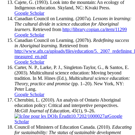
Cajete, G. (1993). Look into the mountain: An ecology of
Indigenous education. Skyland, NC: Kivaki Press.
Google Scholar
Canadian Council on Learning. (2007a)
. Lessons in learning:
The cultural divide in science education for Aboriginal
learners
. Retrieved from
http://library.copian.ca/item/11299
Google Scholar
Canadian Council on Learning. (2007b).
Redefining success
in Aboriginal learning
. Retrieved from
http://www.afn.ca/uploads/files/education/5._2007_redefining
measured_en.pdf
Google Scholar
Carter, N. P., Larke, P. J., Singleton-Taylor, G., & Santos, E.
(2003). Multicultural science education: Moving beyond
tradition. In M. Hines (Ed.),
Multicultural science education:
Theory, practice and promise
(pp. 1–20). New York, NY:
Peter Lang.
Google Scholar
Cherubini, L. (2010). An analysis of Ontario Aboriginal
education policy: Critical and interpretive perspectives.
McGill Journal of Education
,
45
(1), 9–26.
10.7202/1000027ar
Google
Scholar
Council of Ministers of Education Canada. (2010).
Educating
for sustainability: The status of sustainable development