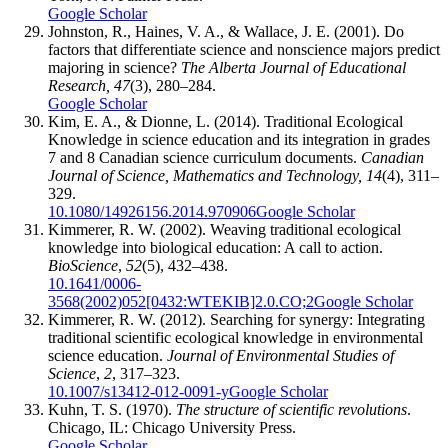
Google Scholar
Johnston, R., Haines, V. A., & Wallace, J. E. (2001). Do
factors that differentiate science and nonscience majors predict
majoring in science?
The Alberta Journal of Educational
Research, 47
(3), 280–284.
Google Scholar
Kim, E. A., & Dionne, L. (2014). Traditional Ecological
Knowledge in science education and its integration in grades
7 and 8 Canadian science curriculum documents.
Canadian
Journal of Science, Mathematics and Technology, 14
(4), 311–
329.
10.1080/14926156.2014.970906
Google Scholar
Kimmerer, R. W. (2002). Weaving traditional ecological
knowledge into biological education: A call to action.
BioScience
,
52
(5), 432–438.
10.1641/0006-
3568(2002)052[0432:WTEKIB]2.0.CO;2
Google Scholar
Kimmerer, R. W. (2012). Searching for synergy: Integrating
traditional scientific ecological knowledge in environmental
science education.
Journal of Environmental Studies of
Science
,
2
, 317–323.
10.1007/s13412-012-0091-y
Google Scholar
Kuhn, T. S. (1970).
The structure of scientific revolutions
.
Chicago, IL: Chicago University Press.
Google Scholar