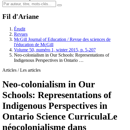
Fil d'Ariane
Érudit
Revues
McGill Journal of Education / Revue des sciences de
l'éducation de McGill
Volume 50, numéro 1, winter 2015, p. 5-207
Neo-colonialism in Our Schools: Representations of
Indigenous Perspectives in Ontario …
Articles / Les articles
Neo-colonialism in Our
Schools: Representations of
Indigenous Perspectives in
Ontario Science Curricula
Le
néocolonialisme dans