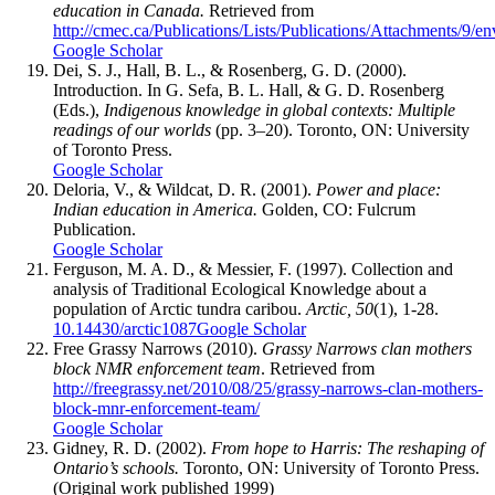
education in Canada.
Retrieved from
http://cmec.ca/Publications/Lists/Publications/Attachments/9/e
Google Scholar
Dei, S. J., Hall, B. L., & Rosenberg, G. D. (2000).
Introduction. In G. Sefa, B. L. Hall, & G. D. Rosenberg
(Eds.),
Indigenous knowledge in global contexts: Multiple
readings of our worlds
(pp. 3–20). Toronto, ON: University
of Toronto Press.
Google Scholar
Deloria, V., & Wildcat, D. R. (2001).
Power and place:
Indian education in America.
Golden, CO: Fulcrum
Publication.
Google Scholar
Ferguson, M. A. D., & Messier, F. (1997). Collection and
analysis of Traditional Ecological Knowledge about a
population of Arctic tundra caribou.
Arctic, 50
(1), 1-28.
10.14430/arctic1087
Google Scholar
Free Grassy Narrows (2010).
Grassy Narrows clan mothers
block NMR enforcement team
. Retrieved from
http://freegrassy.net/2010/08/25/grassy-narrows-clan-mothers-
block-mnr-enforcement-team/
Google Scholar
Gidney, R. D. (2002).
From hope to Harris: The reshaping of
Ontario’s schools.
Toronto, ON: University of Toronto Press.
(Original work published 1999)