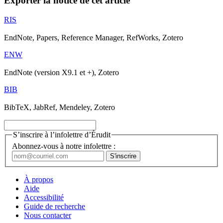
Exporter la notice de cet article
RIS
EndNote, Papers, Reference Manager, RefWorks, Zotero
ENW
EndNote (version X9.1 et +), Zotero
BIB
BibTeX, JabRef, Mendeley, Zotero
S’inscrire à l’infolettre d’Érudit
Abonnez-vous à notre infolettre :
À propos
Aide
Accessibilité
Guide de recherche
Nous contacter