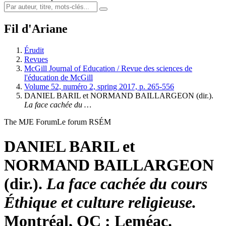
Fil d'Ariane
Érudit
Revues
McGill Journal of Education / Revue des sciences de
l'éducation de McGill
Volume 52, numéro 2, spring 2017, p. 265-556
DANIEL BARIL et NORMAND BAILLARGEON (dir.).
La face cachée du …
The MJE Forum
Le forum RSÉM
DANIEL BARIL et
NORMAND BAILLARGEON
(dir.).
La face cachée du cours
Éthique et culture religieuse.
Montréal, QC : Leméac.