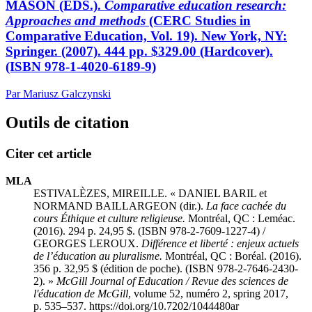
MASON (EDS.).
Comparative education research:
Approaches and methods
(CERC
Studies in
Comparative Education, Vol. 19). New York, NY:
Springer. (2007). 444 pp. $329.00 (Hardcover).
(ISBN 978-1-4020-6189-9)
Par Mariusz Galczynski
Outils de citation
Citer cet article
MLA
ESTIVALÈZES, MIREILLE. « DANIEL BARIL et
NORMAND BAILLARGEON (dir.).
La face cachée du
cours Éthique et culture religieuse.
Montréal, QC : Leméac.
(2016). 294 p. 24,95 $. (ISBN 978-2-7609-1227-4) /
GEORGES LEROUX.
Différence et liberté : enjeux actuels
de l’éducation au pluralisme.
Montréal, QC : Boréal. (2016).
356 p. 32,95 $ (édition de poche). (ISBN 978-2-7646-2430-
2). »
McGill Journal of Education / Revue des sciences de
l'éducation de McGill
, volume 52, numéro 2, spring 2017,
p. 535–537. https://doi.org/10.7202/1044480ar