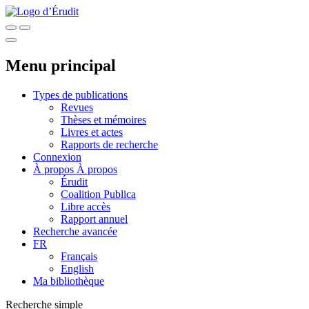
Menu principal
Types de publications
Revues
Thèses et mémoires
Livres et actes
Rapports de recherche
Connexion
À propos
À propos
Érudit
Coalition Publica
Libre accès
Rapport annuel
Recherche avancée
FR
Français
English
Ma bibliothèque
Recherche simple