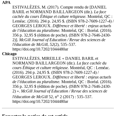
APA
ESTIVALÈZES, M. (2017). Compte rendu de [DANIEL
BARIL et NORMAND BAILLARGEON (dir.).
La face
cachée du cours Éthique et culture religieuse.
Montréal, QC :
Leméac. (2016). 294 p. 24,95 $. (ISBN 978-2-7609-1227-4) /
GEORGES LEROUX.
Différence et liberté : enjeux actuels
de l’éducation au pluralisme.
Montréal, QC : Boréal. (2016).
356 p. 32,95 $ (édition de poche). (ISBN 978-2-7646-2430-
2)].
McGill Journal of Education / Revue des sciences de
l'éducation de McGill
,
52
(2), 535–537.
https://doi.org/10.7202/1044480ar
Chicago
ESTIVALÈZES, MIREILLE « DANIEL BARIL et
NORMAND BAILLARGEON (dir.).
La face cachée du
cours Éthique et culture religieuse.
Montréal, QC : Leméac.
(2016). 294 p. 24,95 $. (ISBN 978-2-7609-1227-4) /
GEORGES LEROUX.
Différence et liberté : enjeux actuels
de l’éducation au pluralisme.
Montréal, QC : Boréal. (2016).
356 p. 32,95 $ (édition de poche). (ISBN 978-2-7646-2430-
2) ».
McGill Journal of Education / Revue des sciences de
o
l'éducation de McGill
52, n
2 (2017) : 535–537.
https://doi.org/10.7202/1044480ar