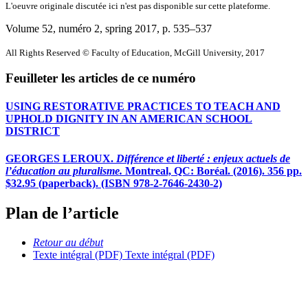
L'oeuvre originale discutée ici n'est pas disponible sur cette plateforme.
Volume 52, numéro 2, spring 2017
, p. 535–537
All Rights Reserved © Faculty of Education, McGill University, 2017
Feuilleter les articles de ce numéro
USING RESTORATIVE PRACTICES TO TEACH AND
UPHOLD DIGNITY IN AN AMERICAN SCHOOL
DISTRICT
GEORGES LEROUX.
Différence et liberté : enjeux actuels de
l’éducation au pluralisme.
Montreal, QC: Boréal. (2016). 356 pp.
$32.95 (paperback). (ISBN 978-2-7646-2430-2)
Plan de l’article
Retour au début
Texte intégral (PDF)
Texte intégral (PDF)