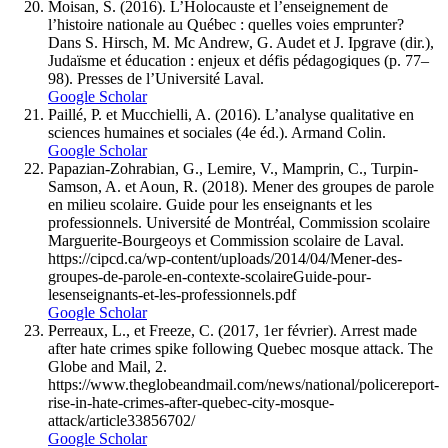
Moisan, S. (2016). L’Holocauste et l’enseignement de
l’histoire nationale au Québec : quelles voies emprunter?
Dans S. Hirsch, M. Mc Andrew, G. Audet et J. Ipgrave (dir.),
Judaïsme et éducation : enjeux et défis pédagogiques (p. 77–
98). Presses de l’Université Laval.
Google Scholar
Paillé, P. et Mucchielli, A. (2016). L’analyse qualitative en
sciences humaines et sociales (4e éd.). Armand Colin.
Google Scholar
Papazian-Zohrabian, G., Lemire, V., Mamprin, C., Turpin-
Samson, A. et Aoun, R. (2018). Mener des groupes de parole
en milieu scolaire. Guide pour les enseignants et les
professionnels. Université de Montréal, Commission scolaire
Marguerite-Bourgeoys et Commission scolaire de Laval.
https://cipcd.ca/wp-content/uploads/2014/04/Mener-des-
groupes-de-parole-en-contexte-scolaireGuide-pour-
lesenseignants-et-les-professionnels.pdf
Google Scholar
Perreaux, L., et Freeze, C. (2017, 1er février). Arrest made
after hate crimes spike following Quebec mosque attack. The
Globe and Mail, 2.
https://www.theglobeandmail.com/news/national/policereport-
rise-in-hate-crimes-after-quebec-city-mosque-
attack/article33856702/
Google Scholar