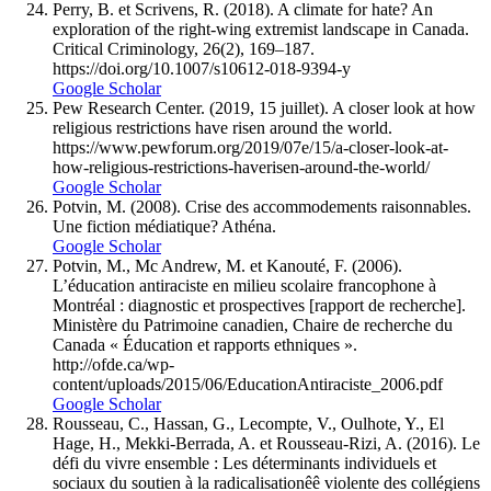
Perry, B. et Scrivens, R. (2018). A climate for hate? An
exploration of the right-wing extremist landscape in Canada.
Critical Criminology, 26(2), 169–187.
https://doi.org/10.1007/s10612-018-9394-y
Google Scholar
Pew Research Center. (2019, 15 juillet). A closer look at how
religious restrictions have risen around the world.
https://www.pewforum.org/2019/07e/15/a-closer-look-at-
how-religious-restrictions-haverisen-around-the-world/
Google Scholar
Potvin, M. (2008). Crise des accommodements raisonnables.
Une fiction médiatique? Athéna.
Google Scholar
Potvin, M., Mc Andrew, M. et Kanouté, F. (2006).
L’éducation antiraciste en milieu scolaire francophone à
Montréal : diagnostic et prospectives [rapport de recherche].
Ministère du Patrimoine canadien, Chaire de recherche du
Canada « Éducation et rapports ethniques ».
http://ofde.ca/wp-
content/uploads/2015/06/EducationAntiraciste_2006.pdf
Google Scholar
Rousseau, C., Hassan, G., Lecompte, V., Oulhote, Y., El
Hage, H., Mekki-Berrada, A. et Rousseau-Rizi, A. (2016). Le
défi du vivre ensemble : Les déterminants individuels et
sociaux du soutien à la radicalisationêê violente des collégiens