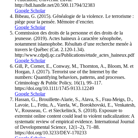
http://hdl.handle.net/20.500.11794/32383
Google Scholar
Bibeau, G. (2015). Généalogie de la violence. Le terrorisme :
piège pour la pensée. Mémoire d’encrier.
Google Scholar
Commission des droits de la personne et des droits de la
jeunesse. (2019). Actes haineux à caractère xénophobe,
notamment islamophobe. Résultats d’une recherche menée à
travers le Québec (Cat. 2.120-1.34).
http://www.cdpdj.qc.ca/Publications/etude_actes_haineux.pdf
Google Scholar
Gill, P., Corner, E., Conway, M., Thornton, A., Bloom, M. et
Horgan, J. (2017). Terrorist use of the Internet by the
numbers: Quantifying behaviors, patterns, and processes.
Criminology & Public Policy, 16(1), 99–117.
https://doi.org/10.1111/1745-9133.12249
Google Scholar
Hassan, G., Brouillette-Alarie, S., Alava, S., Frau-Meigs, D.,
Lavoie, L., Fetiu, A., Varela, W., Borokhovski, E., Venkatesh,
V., Rousseau, C. et Sieckelinck, S. (2018). Exposure to
extremist online content could lead to violent radicalization: A
systematic review of empirical evidence. International Journal
of Developmental Science, 12(1–2), 71–88.
https://doi.org/10.3233/DEV-170233