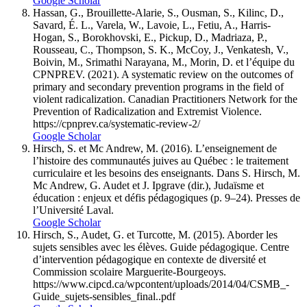
Google Scholar
Hassan, G., Brouillette-Alarie, S., Ousman, S., Kilinc, D.,
Savard, É. L., Varela, W., Lavoie, L., Fetiu, A., Harris-
Hogan, S., Borokhovski, E., Pickup, D., Madriaza, P.,
Rousseau, C., Thompson, S. K., McCoy, J., Venkatesh, V.,
Boivin, M., Srimathi Narayana, M., Morin, D. et l’équipe du
CPNPREV. (2021). A systematic review on the outcomes of
primary and secondary prevention programs in the field of
violent radicalization. Canadian Practitioners Network for the
Prevention of Radicalization and Extremist Violence.
https://cpnprev.ca/systematic-review-2/
Google Scholar
Hirsch, S. et Mc Andrew, M. (2016). L’enseignement de
l’histoire des communautés juives au Québec : le traitement
curriculaire et les besoins des enseignants. Dans S. Hirsch, M.
Mc Andrew, G. Audet et J. Ipgrave (dir.), Judaïsme et
éducation : enjeux et défis pédagogiques (p. 9–24). Presses de
l’Université Laval.
Google Scholar
Hirsch, S., Audet, G. et Turcotte, M. (2015). Aborder les
sujets sensibles avec les élèves. Guide pédagogique. Centre
d’intervention pédagogique en contexte de diversité et
Commission scolaire Marguerite-Bourgeoys.
https://www.cipcd.ca/wpcontent/uploads/2014/04/CSMB_-
Guide_sujets-sensibles_final..pdf