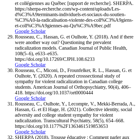
et collégiennes au Québec [rapport de recherche]. SHERPA.
https://sherpa-recherche.com/wp-content/uploads/Les-
d%C3%A9terminants-individuels-et-sociaux-du-soutien-
%C3%A0-la-radicalisation-violente-des-coll%C3%A9giens-
et-coll%C3%A9giennes-au-Qu%C3%A9bec.pdf
Google Scholar
Rousseau, C., Hassan, G. et Oulhote, Y. (2018). And if there
were another way out? Questioning the prevalent
radicalization models. Canadian Journal of Public Health,
108(5–6), e633–e635.
https://doi.org/10.17269/CJPH.108.6233
Google Scholar
Rousseau, C., Miconi, D., Frounfelker, R. L., Hassan, G. et
Oulhote, Y. (2020). A repeated crosssectional study of
sympathy for violent radicalization in Canadian college
students. American Journal of Orthopsychiatry, 90(4), 406–
418. https://doi.org/10.1037/ort0000444
Google Scholar
Rousseau, C., Oulhote, Y., Lecompte, V., Mekki-Berrada, A.,
Hassan, G. et El Hage, H. (2021). Collective identity, social
adversity and college student sympathy for violent
radicalization. Transcultural Psychiatry, 58(5), 654–668.
https://doi.org/10.1177%2F1363461519853653
Google Scholar
SHERPA (2018). Trousse éducative : Comment parler aux