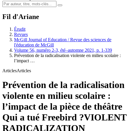
Fil d'Ariane
Érudit
Revues
McGill Journal of Education / Revue des sciences de
l'éducation de McGill
Volume 56, numéro 2-3, été–automne 2021, p. 1-339
Prévention de la radicalisation violente en milieu scolaire :
l’impact …
Articles
Articles
Prévention de la radicalisation
violente en milieu scolaire :
l’impact de la pièce de théâtre
Qui a tué Freebird ?
VIOLENT
RADICALIZATION