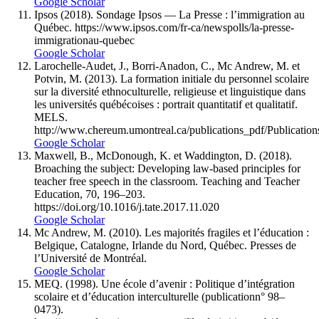
Google Scholar
Ipsos (2018). Sondage Ipsos — La Presse : l’immigration au
Québec. https://www.ipsos.com/fr-ca/newspolls/la-presse-
immigrationau-quebec
Google Scholar
Larochelle-Audet, J., Borri-Anadon, C., Mc Andrew, M. et
Potvin, M. (2013). La formation initiale du personnel scolaire
sur la diversité ethnoculturelle, religieuse et linguistique dans
les universités québécoises : portrait quantitatif et qualitatif.
MELS.
http://www.chereum.umontreal.ca/publications_pdf/Public
Google Scholar
Maxwell, B., McDonough, K. et Waddington, D. (2018).
Broaching the subject: Developing law-based principles for
teacher free speech in the classroom. Teaching and Teacher
Education, 70, 196–203.
https://doi.org/10.1016/j.tate.2017.11.020
Google Scholar
Mc Andrew, M. (2010). Les majorités fragiles et l’éducation :
Belgique, Catalogne, Irlande du Nord, Québec. Presses de
l’Université de Montréal.
Google Scholar
MEQ. (1998). Une école d’avenir : Politique d’intégration
scolaire et d’éducation interculturelle (publicationn° 98–
0473).