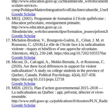
http://www.education.gouv.qc.ca/fileadmin/site_web/documents
scolaire-services-
comp/PolitiqueMatiereIntegrationScolEducInterculturelle_Une
Google Scholar
MEQ. (2001). Programme de formation à l’école québécoise :
éducation préscolaire, enseignement primaire.
http://www.education.gouv.qc.ca
/fileadmin/site_web/documents/dpse/formation_jeunes/prform2
Google Scholar
Michalon-Brodeur, V., Bourgeois-Guérin, E., Cénat, J. M. et
Rousseau, C. (2018).Le rôle de l’école face à la radicalisation
violente : risques et bénéfices d’une approche sécuritaire.
Alterstices, 46(2), 230-248. https://doi.org/10.7202/1055570ar
Google Scholar
Miconi, D., Calcagnì, A., Mekki-Berrada, A. et Rousseau, C.
(2020). Are there local differences in support for violent
radicalization? A study on college students in the province of
Quebec, Canada. Political Psychology, 42(4), 637–658.
https://doi.org/10.1111/pops.12718
Google Scholar
MIDI. (2015). Plan d’action gouvernemental 2015–2018 —
La radicalisation au Québec : agir, prévenir, détecter et vivre-
ensemble.
http://www.mifi.gouv.qc.ca/publications/fr/dossiers/PLN_Radica
Google Scholar