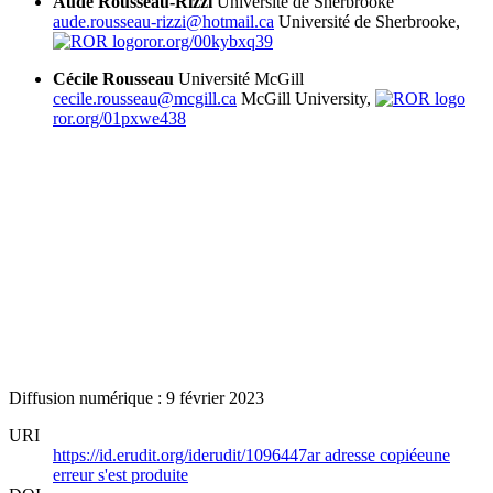
Aude Rousseau-Rizzi
Université de Sherbrooke
aude.rousseau-rizzi@hotmail.ca
Université de Sherbrooke,
ror.org/00kybxq39
Cécile Rousseau
Université McGill
cecile.rousseau@mcgill.ca
McGill University,
ror.org/01pxwe438
Diffusion numérique : 9 février 2023
URI
https://id.erudit.org/iderudit/1096447ar
adresse copiée
une
erreur s'est produite