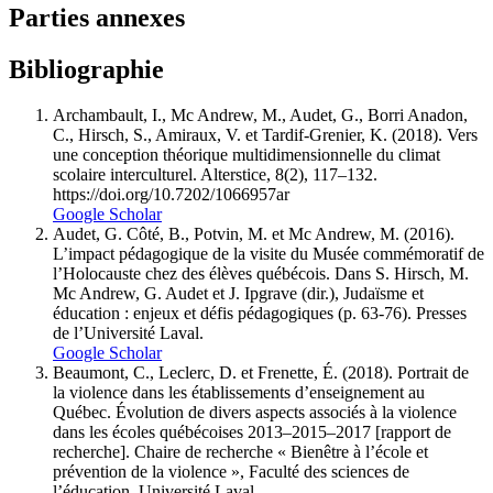
Parties annexes
Bibliographie
Archambault, I., Mc Andrew, M., Audet, G., Borri Anadon,
C., Hirsch, S., Amiraux, V. et Tardif-Grenier, K. (2018). Vers
une conception théorique multidimensionnelle du climat
scolaire interculturel. Alterstice, 8(2), 117–132.
https://doi.org/10.7202/1066957ar
Google Scholar
Audet, G. Côté, B., Potvin, M. et Mc Andrew, M. (2016).
L’impact pédagogique de la visite du Musée commémoratif de
l’Holocauste chez des élèves québécois. Dans S. Hirsch, M.
Mc Andrew, G. Audet et J. Ipgrave (dir.), Judaïsme et
éducation : enjeux et défis pédagogiques (p. 63-76). Presses
de l’Université Laval.
Google Scholar
Beaumont, C., Leclerc, D. et Frenette, É. (2018). Portrait de
la violence dans les établissements d’enseignement au
Québec. Évolution de divers aspects associés à la violence
dans les écoles québécoises 2013–2015–2017 [rapport de
recherche]. Chaire de recherche « Bienêtre à l’école et
prévention de la violence », Faculté des sciences de
l’éducation, Université Laval.