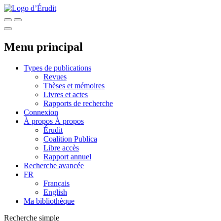
Menu principal
Types de publications
Revues
Thèses et mémoires
Livres et actes
Rapports de recherche
Connexion
À propos
À propos
Érudit
Coalition Publica
Libre accès
Rapport annuel
Recherche avancée
FR
Français
English
Ma bibliothèque
Recherche simple