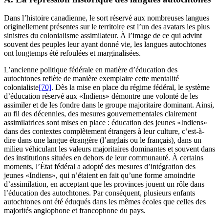
Dans l’histoire canadienne, le sort réservé aux nombreuses langues
originellement présentes sur le territoire est l’un des avatars les plus
sinistres du colonialisme assimilateur. À l’image de ce qui advint
souvent des peuples leur ayant donné vie, les langues autochtones
ont longtemps été refoulées et marginalisées.
L’ancienne politique fédérale en matière d’éducation des
autochtones reflète de manière exemplaire cette mentalité
colonialiste
[70]
. Dès la mise en place du régime fédéral, le système
d’éducation réservé aux «Indiens» démontre une volonté de les
assimiler et de les fondre dans le groupe majoritaire dominant. Ainsi,
au fil des décennies, des mesures gouvernementales clairement
assimilatrices sont mises en place : éducation des jeunes «Indiens»
dans des contextes complètement étrangers à leur culture, c’est-à-
dire dans une langue étrangère (l’anglais ou le français), dans un
milieu véhiculant les valeurs majoritaires dominantes et souvent dans
des institutions situées en dehors de leur communauté. À certains
moments, l’État fédéral a adopté des mesures d’intégration des
jeunes «Indiens», qui n’étaient en fait qu’une forme amoindrie
d’assimilation, en acceptant que les provinces jouent un rôle dans
l’éducation des autochtones. Par conséquent, plusieurs enfants
autochtones ont été éduqués dans les mêmes écoles que celles des
majorités anglophone et francophone du pays.