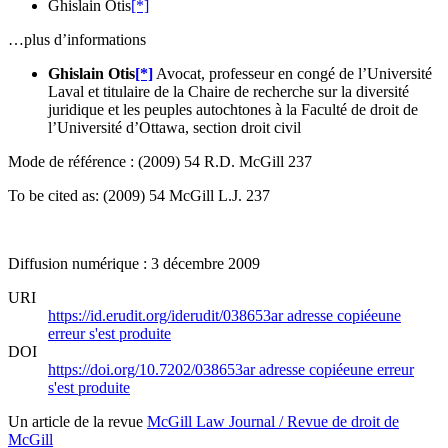
Ghislain Otis
[*]
…plus d’informations
Ghislain Otis
[*]
Avocat, professeur en congé de l’Université
Laval et titulaire de la Chaire de recherche sur la diversité
juridique et les peuples autochtones à la Faculté de droit de
l’Université d’Ottawa, section droit civil
Mode de référence : (2009) 54 R.D. McGill 237
To be cited as: (2009) 54 McGill L.J. 237
Diffusion numérique : 3 décembre 2009
URI
https://id.erudit.org/iderudit/038653ar
adresse copiée
une
erreur s'est produite
DOI
https://doi.org/10.7202/038653ar
adresse copiée
une erreur
s'est produite
Un article de la revue
McGill Law Journal / Revue de droit de
McGill