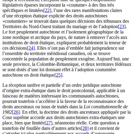
législatives éparses incorporant la «coutume» à des fins très
spécifiques et limitées
[22]
, l’une des rares manifestations claires
d’une réception étatique explicite des droits autochtones
«coutumiers» se trouvait dans quelques décisions des tribunaux des
Territoires du Nord-Ouest traitant du mariage et de l’adoption
[23]
.
Le fort peuplement autochtone et l’isolement géographique de la
zone nordique et arctique du pays, de nature à entraver l’accès aux
institutions de droit étatique, expliquent probablement la teneur de
ces décisions
[24]
. Elles n’ont pas d’emblée fait jurisprudence sur
l’ensemble du territoire méridional canadien, où se trouve
concentrée la population de peuplement exogène. Aujourd’hui, une
seule province, la Colombie-Britannique, et deux territoires fédéraux
se sont dotés d’une loi donnant effet à l’adoption coutumière
autochtone en droit étatique
[25]
.
La réception tardive et partielle d’un ordre juridique autochtone
d’origine extra-étatique dans le droit postcolonial, applicable à un
faisceau de matières intéressant les communautés autochtones,
pourrait toutefois s’accélérer à la faveur de la reconnaissance des
droits ancestraux ou issus de traités dans la
Loi constitutionnelle de
1982
[26]
. En effet, la doctrine des droits ancestraux appliquée par la
Cour suprême accorde aux droits autochtones extra-étatiques une
place, bien que limitée
[27]
, néanmoins réelle. Cette question a
toutefois été fouillée dans d’autres articles
[28]
et il convient de
s’attarder ici plus particulièrement aux accords d’autonomie