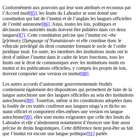
Conformément aux pouvoirs qui leur sont attribués et reconnus par
l’
Accord inuit
[85]
, les Inuits du Labrador se sont donné une
constitution qui fait de l’inuttut et de l’anglais les langues officielles
de l’entité autonome
[86]
. Ainsi, toutes les lois, politiques et
décisions des autorités inuits doivent être publiées dans ces deux
langues
[87]
. Cette constitution précise que l’inuttut est «
the
[
p
]
rimary
[
l
]
anguage of Nunatsiavut
» et elle constitue donc le
véhicule privilégié du droit coutumier formant le socle de l’ordre
juridique inuit. En outre, les membres des institutions inuits ont le
droit d’utiliser l’inuttut dans le cadre de leurs fonctions, tous les
Inuits ont le droit de communiquer avec les institutions inuits en
inuttut et les publications officielles, y compris les projets de lois,
doivent comporter une version en inuttut
[88]
.
Les autres accords d’autonomie gouvernementale étudiés
contiennent également des dispositions qui permettent de faire de la
langue autochtone une des langues officielles au sein des institutions
autochtones
[89]
. Toutefois, même si les constitutions adoptées dans
la foulée de ces traités confèrent aux langues nisga’a et tlicho un
statut officiel et comportent elles-mêmes une version en langue
autochtone
[90]
, elles sont moins exigeantes que celle des Inuits du
Labrador et elle s’abstiennent notamment d’énoncer une liste aussi
précise de droits linguistiques. Cette différence tient peut-être au fait
que l’inuttut est encore une langue politique
[91]
parlée