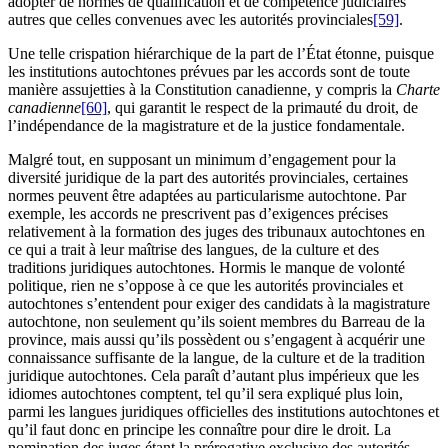
adopter de normes de qualification et de compétence judiciaires
autres que celles convenues avec les autorités provinciales
[59]
.
Une telle crispation hiérarchique de la part de l’État étonne, puisque
les institutions autochtones prévues par les accords sont de toute
manière assujetties à la Constitution canadienne, y compris la
Charte
canadienne
[60]
, qui garantit le respect de la primauté du droit, de
l’indépendance de la magistrature et de la justice fondamentale.
Malgré tout, en supposant un minimum d’engagement pour la
diversité juridique de la part des autorités provinciales, certaines
normes peuvent être adaptées au particularisme autochtone. Par
exemple, les accords ne prescrivent pas d’exigences précises
relativement à la formation des juges des tribunaux autochtones en
ce qui a trait à leur maîtrise des langues, de la culture et des
traditions juridiques autochtones. Hormis le manque de volonté
politique, rien ne s’oppose à ce que les autorités provinciales et
autochtones s’entendent pour exiger des candidats à la magistrature
autochtone, non seulement qu’ils soient membres du Barreau de la
province, mais aussi qu’ils possèdent ou s’engagent à acquérir une
connaissance suffisante de la langue, de la culture et de la tradition
juridique autochtones. Cela paraît d’autant plus impérieux que les
idiomes autochtones comptent, tel qu’il sera expliqué plus loin,
parmi les langues juridiques officielles des institutions autochtones et
qu’il faut donc en principe les connaître pour dire le droit. La
nomination des juges étant la prérogative exclusive des autorités