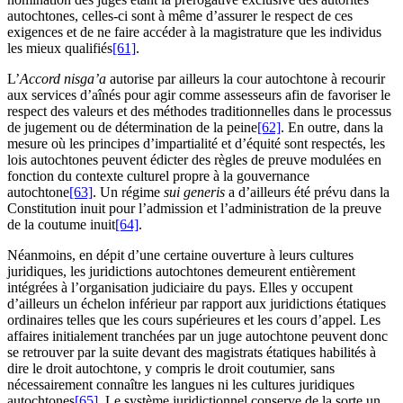
autochtones, celles-ci sont à même d’assurer le respect de ces
exigences et de ne faire accéder à la magistrature que les individus
les mieux qualifiés
[61]
.
L’
Accord nisga’a
autorise par ailleurs la cour autochtone à recourir
aux services d’aînés pour agir comme assesseurs afin de favoriser le
respect des valeurs et des méthodes traditionnelles dans le processus
de jugement ou de détermination de la peine
[62]
. En outre, dans la
mesure où les principes d’impartialité et d’équité sont respectés, les
lois autochtones peuvent édicter des règles de preuve modulées en
fonction du contexte culturel propre à la gouvernance
autochtone
[63]
. Un régime
sui generis
a d’ailleurs été prévu dans la
Constitution inuit pour l’admission et l’administration de la preuve
de la coutume inuit
[64]
.
Néanmoins, en dépit d’une certaine ouverture à leurs cultures
juridiques, les juridictions autochtones demeurent entièrement
intégrées à l’organisation judiciaire du pays. Elles y occupent
d’ailleurs un échelon inférieur par rapport aux juridictions étatiques
ordinaires telles que les cours supérieures et les cours d’appel. Les
affaires initialement tranchées par un juge autochtone peuvent donc
se retrouver par la suite devant des magistrats étatiques habilités à
dire le droit autochtone, y compris le droit coutumier, sans
nécessairement connaître les langues ni les cultures juridiques
autochtones
[65]
. Le système juridictionnel conserve de la sorte un