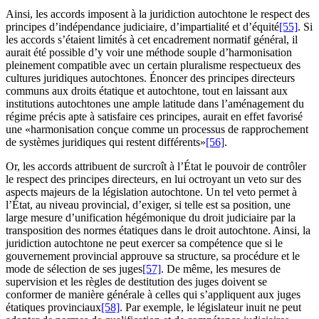
Ainsi, les accords imposent à la juridiction autochtone le respect des
principes d’indépendance judiciaire, d’impartialité et d’équité
[55]
. Si
les accords s’étaient limités à cet encadrement normatif général, il
aurait été possible d’y voir une méthode souple d’harmonisation
pleinement compatible avec un certain pluralisme respectueux des
cultures juridiques autochtones. Énoncer des principes directeurs
communs aux droits étatique et autochtone, tout en laissant aux
institutions autochtones une ample latitude dans l’aménagement du
régime précis apte à satisfaire ces principes, aurait en effet favorisé
une «harmonisation conçue comme un processus de rapprochement
de systèmes juridiques qui restent différents»
[56]
.
Or, les accords attribuent de surcroît à l’État le pouvoir de contrôler
le respect des principes directeurs, en lui octroyant un veto sur des
aspects majeurs de la législation autochtone. Un tel veto permet à
l’État, au niveau provincial, d’exiger, si telle est sa position, une
large mesure d’unification hégémonique du droit judiciaire par la
transposition des normes étatiques dans le droit autochtone. Ainsi, la
juridiction autochtone ne peut exercer sa compétence que si le
gouvernement provincial approuve sa structure, sa procédure et le
mode de sélection de ses juges
[57]
. De même, les mesures de
supervision et les règles de destitution des juges doivent se
conformer de manière générale à celles qui s’appliquent aux juges
étatiques provinciaux
[58]
. Par exemple, le législateur inuit ne peut