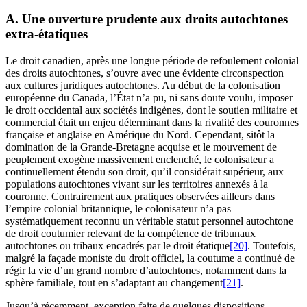
A. Une ouverture prudente aux droits autochtones
extra-étatiques
Le droit canadien, après une longue période de refoulement colonial
des droits autochtones, s’ouvre avec une évidente circonspection
aux cultures juridiques autochtones. Au début de la colonisation
européenne du Canada, l’État n’a pu, ni sans doute voulu, imposer
le droit occidental aux sociétés indigènes, dont le soutien militaire et
commercial était un enjeu déterminant dans la rivalité des couronnes
française et anglaise en Amérique du Nord. Cependant, sitôt la
domination de la Grande-Bretagne acquise et le mouvement de
peuplement exogène massivement enclenché, le colonisateur a
continuellement étendu son droit, qu’il considérait supérieur, aux
populations autochtones vivant sur les territoires annexés à la
couronne. Contrairement aux pratiques observées ailleurs dans
l’empire colonial britannique, le colonisateur n’a pas
systématiquement reconnu un véritable statut personnel autochtone
de droit coutumier relevant de la compétence de tribunaux
autochtones ou tribaux encadrés par le droit étatique
[20]
. Toutefois,
malgré la façade moniste du droit officiel, la coutume a continué de
régir la vie d’un grand nombre d’autochtones, notamment dans la
sphère familiale, tout en s’adaptant au changement
[21]
.
Jusqu’à récemment, exception faite de quelques dispositions