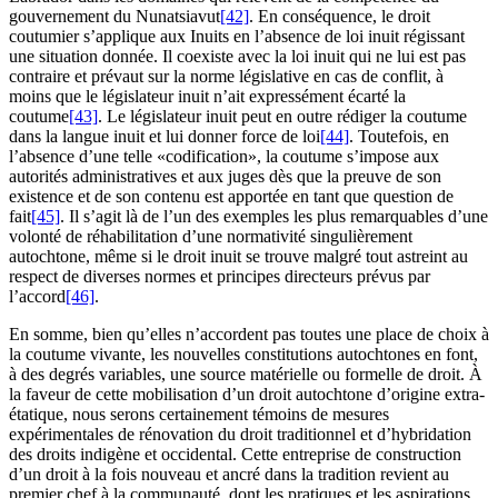
gouvernement du Nunatsiavut
[42]
. En conséquence, le droit
coutumier s’applique aux Inuits en l’absence de loi inuit régissant
une situation donnée. Il coexiste avec la loi inuit qui ne lui est pas
contraire et prévaut sur la norme législative en cas de conflit, à
moins que le législateur inuit n’ait expressément écarté la
coutume
[43]
. Le législateur inuit peut en outre rédiger la coutume
dans la langue inuit et lui donner force de loi
[44]
. Toutefois, en
l’absence d’une telle «codification», la coutume s’impose aux
autorités administratives et aux juges dès que la preuve de son
existence et de son contenu est apportée en tant que question de
fait
[45]
. Il s’agit là de l’un des exemples les plus remarquables d’une
volonté de réhabilitation d’une normativité singulièrement
autochtone, même si le droit inuit se trouve malgré tout astreint au
respect de diverses normes et principes directeurs prévus par
l’accord
[46]
.
En somme, bien qu’elles n’accordent pas toutes une place de choix à
la coutume vivante, les nouvelles constitutions autochtones en font,
à des degrés variables, une source matérielle ou formelle de droit. À
la faveur de cette mobilisation d’un droit autochtone d’origine extra-
étatique, nous serons certainement témoins de mesures
expérimentales de rénovation du droit traditionnel et d’hybridation
des droits indigène et occidental. Cette entreprise de construction
d’un droit à la fois nouveau et ancré dans la tradition revient au
premier chef à la communauté, dont les pratiques et les aspirations