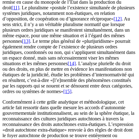
remise en cause du monopole de l’État dans la production du
droit
[11]
. Le pluralisme «postule l’existence simultanée de plusieurs
systèmes juridiques, notamment non-étatiques, en relation
d’opposition, de coopération ou d’ignorance réciproque»
[12]
. Au
sens strict, il n’y a un véritable pluralisme normatif que lorsque
plusieurs ordres juridiques se manifestent simultanément, dans un
même espace, pour une même situation et à l’égard des mêmes
personnes
[13]
. Le terme plus général de «plurijuridisme» pourrait
également rendre compte de l’existence de plusieurs ordres
juridiques, coordonnés ou non, qui s’appliquent simultanément dans
un espace donné, mais sans nécessairement viser les mêmes
situations et les mêmes personnes
[14]
. L’analyse plurielle du droit
ou des droits, en plus de mettre en évidence les manifestations non
étatiques de la juridicité, étudie les problèmes d’internormativité qui
en résultent, c’est-à-dire «[l’e]nsemble des phénomènes constitués
par les rapports qui se nouent et se dénouent entre deux catégories,
ordres ou systèmes de normes»
[15]
.
Conformément à cette grille analytique et méthodologique, cet
article fait ressortir dans quelle mesure les accords d’autonomie
gouvernementale institutionnalisent, au sein de la sphère étatique, la
reconnaissance des cultures juridiques autochtones à travers la
reconnaissance des droits autochtones extra-étatiques. L’expression
«droit autochtone extra-étatique» renvoie à des règles de droit dont
le foyer autochtone de production se trouve entièrement ou