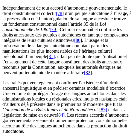
Indépendamment de tout accord d’autonomie gouvernementale, le
droit constitutionnel collectif
[78]
d’un peuple autochtone à l’usage, à
la préservation et à l’autorégulation de sa langue ancestrale trouve
un fondement constitutionnel dans l’article 35 de la
Loi
constitutionnelle de 1982
[79]
. Celui-ci reconnaît et confirme les
droits ancestraux des peuples autochtones en tant que composantes
intégrales de leurs cultures distinctives
[80]
. L’usage et la
préservation de la langue autochtone comptant parmi les
manifestations les plus incontestables de l’héritage culturel
précolonial d’un peuple
[81]
, il fait peu de doute que l’utilisation et
l’enseignement de cette langue constituent des droits ancestraux
reconnus par la Constitution, auxquels les autorités étatiques ne
peuvent porter atteinte de manière arbitraire
[82]
.
Les traités peuvent également confirmer l’existence d’un droit
ancestral linguistique et en préciser certaines modalités d’exercice.
Une volonté de protéger l’usage des langues autochtones dans les
administrations locales ou régionales cries, inuits et naskapies était
d’ailleurs déjà présente dans le premier traité moderne que fut la
Convention de la Baie-James et du Nord québécois
[83]
et dans sa
législation de mise en oeuvre
[84]
. Les récents accords d’autonomie
gouvernementale viennent donner une protection constitutionnelle
accrue au rôle des langues autochtones dans la production du droit
autochtone.