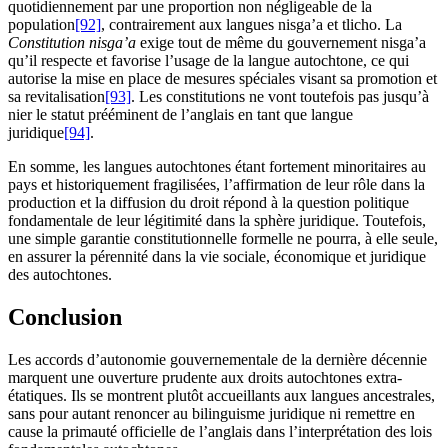
quotidiennement par une proportion non négligeable de la
population
[92]
, contrairement aux langues nisga’a et tlicho. La
Constitution nisga’a
exige tout de même du gouvernement nisga’a
qu’il respecte et favorise l’usage de la langue autochtone, ce qui
autorise la mise en place de mesures spéciales visant sa promotion et
sa revitalisation
[93]
. Les constitutions ne vont toutefois pas jusqu’à
nier le statut prééminent de l’anglais en tant que langue
juridique
[94]
.
En somme, les langues autochtones étant fortement minoritaires au
pays et historiquement fragilisées, l’affirmation de leur rôle dans la
production et la diffusion du droit répond à la question politique
fondamentale de leur légitimité dans la sphère juridique. Toutefois,
une simple garantie constitutionnelle formelle ne pourra, à elle seule,
en assurer la pérennité dans la vie sociale, économique et juridique
des autochtones.
Conclusion
Les accords d’autonomie gouvernementale de la dernière décennie
marquent une ouverture prudente aux droits autochtones extra-
étatiques. Ils se montrent plutôt accueillants aux langues ancestrales,
sans pour autant renoncer au bilinguisme juridique ni remettre en
cause la primauté officielle de l’anglais dans l’interprétation des lois