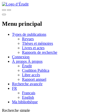
Menu principal
Types de publications
Revues
Thèses et mémoires
Livres et actes
Rapports de recherche
Connexion
À propos
À propos
Érudit
Coalition Publica
Libre accès
Rapport annuel
Recherche avancée
FR
Français
English
Ma bibliothèque
Recherche simple