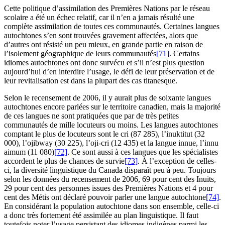
Cette politique d’assimilation des Premières Nations par le réseau
scolaire a été un échec relatif, car il n’en a jamais résulté une
complète assimilation de toutes ces communautés. Certaines langues
autochtones s’en sont trouvées gravement affectées, alors que
d’autres ont résisté un peu mieux, en grande partie en raison de
l’isolement géographique de leurs communautés
[71]
. Certains
idiomes autochtones ont donc survécu et s’il n’est plus question
aujourd’hui d’en interdire l’usage, le défi de leur préservation et de
leur revitalisation est dans la plupart des cas titanesque.
Selon le recensement de 2006, il y aurait plus de soixante langues
autochtones encore parlées sur le territoire canadien, mais la majorité
de ces langues ne sont pratiquées que par de très petites
communautés de mille locuteurs ou moins. Les langues autochtones
comptant le plus de locuteurs sont le cri (87 285), l’inuktitut (32
000), l’ojibway (30 225), l’oji-cri (12 435) et la langue innue, l’innu
aimum (11 080)
[72]
. Ce sont aussi à ces langues que les spécialistes
accordent le plus de chances de survie
[73]
. À l’exception de celles-
ci, la diversité linguistique du Canada disparaît peu à peu. Toujours
selon les données du recensement de 2006, 69 pour cent des Inuits,
29 pour cent des personnes issues des Premières Nations et 4 pour
cent des Métis ont déclaré pouvoir parler une langue autochtone
[74]
.
En considérant la population autochtone dans son ensemble, celle-ci
a donc très fortement été assimilée au plan linguistique. Il faut
toutefois noter l’usage persistant des idiomes indigènes parmi les