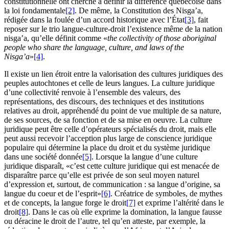
constitutionnelle ont cherché à définir la différence québécoise dans
la loi fondamentale
[2]
. De même, la Constitution des Nisga’a,
rédigée dans la foulée d’un accord historique avec l’État
[3]
, fait
reposer sur le trio langue-culture-droit l’existence même de la nation
nisga’a, qu’elle définit comme «
the collectivity of those aboriginal
people who share the language, culture, and laws of the
Nisga’a
»
[4]
.
Il existe un lien étroit entre la valorisation des cultures juridiques des
peuples autochtones et celle de leurs langues. La culture juridique
d’une collectivité renvoie à l’ensemble des valeurs, des
représentations, des discours, des techniques et des institutions
relatives au droit, appréhendé du point de vue multiple de sa nature,
de ses sources, de sa fonction et de sa mise en oeuvre. La culture
juridique peut être celle d’opérateurs spécialisés du droit, mais elle
peut aussi recevoir l’acception plus large de conscience juridique
populaire qui détermine la place du droit et du système juridique
dans une société donnée
[5]
. Lorsque la langue d’une culture
juridique disparaît, «c’est cette culture juridique qui est menacée de
disparaître parce qu’elle est privée de son seul moyen naturel
d’expression et, surtout, de communication : sa langue d’origine, sa
langue du coeur et de l’esprit»
[6]
. Créatrice de symboles, de mythes
et de concepts, la langue forge le droit
[7]
et exprime l’altérité dans le
droit
[8]
. Dans le cas où elle exprime la domination, la langue fausse
ou déracine le droit de l’autre, tel qu’en atteste, par exemple, la