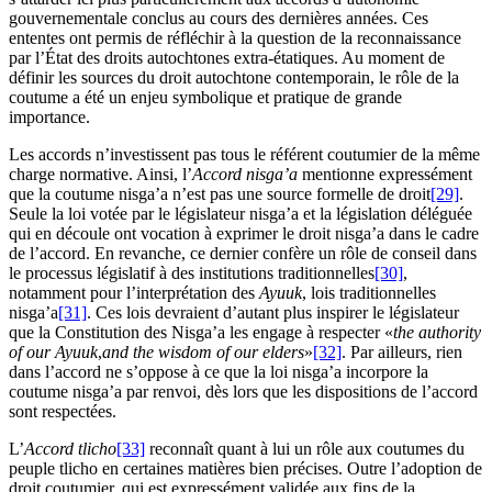
gouvernementale conclus au cours des dernières années. Ces
ententes ont permis de réfléchir à la question de la reconnaissance
par l’État des droits autochtones extra-étatiques. Au moment de
définir les sources du droit autochtone contemporain, le rôle de la
coutume a été un enjeu symbolique et pratique de grande
importance.
Les accords n’investissent pas tous le référent coutumier de la même
charge normative. Ainsi, l’
Accord nisga’a
mentionne expressément
que la coutume nisga’a n’est pas une source formelle de droit
[29]
.
Seule la loi votée par le législateur nisga’a et la législation déléguée
qui en découle ont vocation à exprimer le droit nisga’a dans le cadre
de l’accord. En revanche, ce dernier confère un rôle de conseil dans
le processus législatif à des institutions traditionnelles
[30]
,
notamment pour l’interprétation des
Ayuuk
, lois traditionnelles
nisga’a
[31]
. Ces lois devraient d’autant plus inspirer le législateur
que la Constitution des Nisga’a les engage à respecter «
the authority
of our Ayuuk
,
and the wisdom of our elders
»
[32]
. Par ailleurs, rien
dans l’accord ne s’oppose à ce que la loi nisga’a incorpore la
coutume nisga’a par renvoi, dès lors que les dispositions de l’accord
sont respectées.
L’
Accord tlicho
[33]
reconnaît quant à lui un rôle aux coutumes du
peuple tlicho en certaines matières bien précises. Outre l’adoption de
droit coutumier, qui est expressément validée aux fins de la