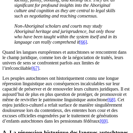
significant for profound insights into the Aboriginal
culture and cognition as they are central to legal skills
such as negotiating and reaching consensus.
Non-Aboriginal scholars and courts may study
Aboriginal heritage and jurisprudence, but only those
who have been taught within the system itself and in its
language can really comprehend it
[66]
.
Quand les langues européennes et autochtones se rencontrent dans
le champ juridique, comme lors de la négociation de traités, leurs
univers de sens se confrontent parfois aux limites de
l’irréconciliable
[67]
.
Les peuples autochtones ont historiquement connu une longue
répression linguistique aux conséquences incalculables sur leur
capacité de préserver et de renouveler leurs cultures juridiques. Il est
aujourd’hui de plus en plus question de protéger, de promouvoir et
même de revivifier le patrimoine linguistique autochtone
[68]
. Cet
enjeu juridico-culturel a refait surface de manière singulièrement
douloureuse lors du contentieux, des ententes hors cour et des
excuses officielles engendrées par le traitement de générations
d’enfants autochtones dans les pensionnats fédéraux
[69]
.
A. La répression historique des langues autochtones