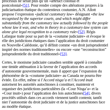
processus ne serait plus qu’un «artefact colonial et
postcolonial»
[51]
. Pour rendre compte des altérations propres à la
judiciarisation étatique du contentieux coutumier, A.N. Allott
propose l’expression «
judicial customary law
» désignant «
the law
recognised by the superior courts, and which might differ
substantially from the customary law actually followed by the people
whose law it was, and who in theory in a customary-law system can
alone give legal recognition to a customary rule
»
[52]
. Régis
Lafargue traite pour sa part de la «coutume judiciaire» et évoque le
rôle des juridictions étatiques dans l’application du droit coutumier
en Nouvelle-Calédonie, qu’il définit comme «un droit jurisprudentiel
inspiré des normes traditionnelles» ou encore «une “reconstruction”
jurisprudentielle du droit traditionnel»
[53]
.
Certes, le monisme judiciaire canadien semble appelé à connaître
une timide atténuation à la faveur de l’application des accords
d’autonomie gouvernementale, mais il appert que l’expansion du
phénomène de la «coutume judiciaire» au Canada ne pourra être
évitée. En effet, même si l’
Accord nisga’a
et l’
Accord inuit
autorisent les autorités autochtones à constituer, maintenir et
organiser des juridictions particulières (la «Cour Nisga’a» et la
«Cour inuit») pour l’application des lois autochtones
[54]
, divers
procédés utilisés dans ces accords viennent tantôt contenir, tantôt
nier l’autonomie du droit judiciaire et de la justice autochtones face
au modèle étatique.