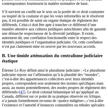
contemporaines fournissent la matière normative de base.
S’il survient un conflit sur le sens ou la portée de ce droit coutumier
ou inspiré de la coutume et que les voies informelles ne le résolvent
pas, il est possible de saisir un organe étatique de règlement des
différends. Celui-ci doit être apte à trancher ce différend d’une
manière attentive aux cultures juridiques autochtones afin de garantir
une démarche respectueuse de la diversité juridique. Il existe,
autrement dit, une corrélation fonctionnelle entre le respect des
identités juridiques et l’organisation judiciaire. Or, cette corrélation
n’est pas clairement mise en oeuvre par les nouveaux accords.
B. Une timide atténuation du centralisme judiciaire
étatique
Étienne Le Roy définit ainsi le pluralisme judiciaire : «Le pluralisme
judiciaire repose sur l’affirmation qu’à la pluralité des “mondes”,
c’est-à-dire des appartenances collectives avec leurs identités
propres, correspondent non seulement des normes spécifiques mais
aussi, au moins potentiellement, des modes propres de règlement des
différends»
[47]
. Le droit colonial britannique tel qu’appliqué au
Canada, différent sur ce point de sa pratique observée en Afrique,
n’a jamais formellement reconnu de «justice indigène», c’est-à-dire
l’existence et l’autorité d’instances coutumières ou tribales spéciales