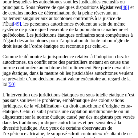
pour lesquelles les autochtones sont les justiciables exclusifs ou
principaux. Sous réserve de quelques dispositions législatives
[48]
et
de certains modes de détermination de la peine réservant un
traitement singulier aux autochtones confrontés à la justice de
l’État
[49]
, les personnes autochtones évoluent au sein du même
système de justice que l’ensemble de la population canadienne et
québécoise. Les juridictions étatiques ordinaires sont compétentes à
l’égard des autochtones pour l’application de toute loi ou règle de
droit issue de l’ordre étatique ou reconnue par celui-ci.
Comme le démontre la jurisprudence relative à l’adoption chez les
autochtones, un conflit entre des particuliers mettant en cause une
norme coutumière autochtone doit ultimement être porté devant le
juge étatique, dans la mesure où les justiciables autochtones veulent
se prévaloir d’une décision ayant valeur exécutoire au regard de la
loi
[50]
.
L’intervention des juridictions étatiques ou sous tutelle étatique n’est
pas sans soulever le problème, emblématique des colonisations
juridiques, de la «falsification» du droit autochtone d’origine extra-
étatique. Celui-ci subit parfois une captation institutionnelle ou un
alignement sur la norme étatique causé par des magistrats peu versés
dans les traditions juridiques autochtones et peu sensibles à la
diversité juridique. Aux yeux de certains observateurs de
l’expérience africaine, le supposé «droit coutumier» résultant de ce