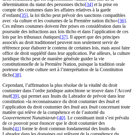
détermination du statut des personnes tlicho
[34]
et la prise en
compte des coutumes dans les affaires relatives à la garde
d’enfants
[35]
, la loi tlicho peut prévoir des sanctions compatibles
avec «la culture et les coutumes de la Première nation tlicho»
[36]
.
Ces mêmes coutumes doivent être prises en considération dans la
poursuite des infractions aux lois tlicho et dans l’application de ces
lois par les tribunaux étatiques
[37]
. Il appert que des principes
associés au droit traditionnel peuvent non seulement servir de
référence pour élaborer le contenu de certaines lois, mais aussi faire
office de droit supplétif dans leur application. Par ailleurs, la culture
juridique tlicho peut de manière générale guider la vie
constitutionnelle de la Première Nation, puisque la tradition orale
porteuse de cette culture sert à l’interprétation de la Constitution
tlicho
[38]
.
Cependant, l’affirmation la plus résolue de la vitalité du droit
coutumier dans l’ordre juridique autochtone se trouve dans l’
Accord
inuit
[39]
, qui permet aux Inuits du Labrador de prévoir dans leur
constitution «la reconnaissance du droit coutumier des
Inuit
et
l’application du droit coutumier des
Inuit
aux
Inuit
concernant toute
matière qui relève de la compétence et de l’autorité du
Gouvernement Nunatsiavut
»
[40]
. Le constituant inuit s’est prévalu
de ce pouvoir pour énoncer que le droit coutumier des
Inuits
[41]
forme le droit commun fondamental des Inuits du
Labrador dans les domaines qui relèvent de la compétence du