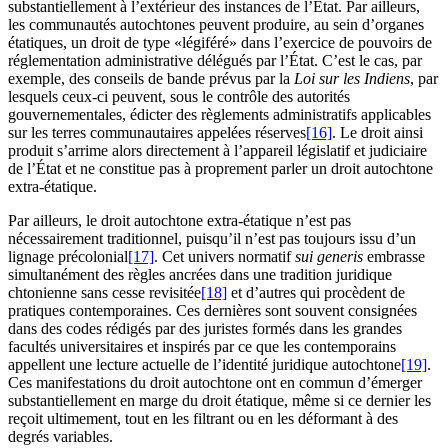
substantiellement à l’extérieur des instances de l’État. Par ailleurs,
les communautés autochtones peuvent produire, au sein d’organes
étatiques, un droit de type «légiféré» dans l’exercice de pouvoirs de
réglementation administrative délégués par l’État. C’est le cas, par
exemple, des conseils de bande prévus par la
Loi sur les Indiens
, par
lesquels ceux-ci peuvent, sous le contrôle des autorités
gouvernementales, édicter des règlements administratifs applicables
sur les terres communautaires appelées réserves
[16]
. Le droit ainsi
produit s’arrime alors directement à l’appareil législatif et judiciaire
de l’État et ne constitue pas à proprement parler un droit autochtone
extra-étatique.
Par ailleurs, le droit autochtone extra-étatique n’est pas
nécessairement traditionnel, puisqu’il n’est pas toujours issu d’un
lignage précolonial
[17]
. Cet univers normatif
sui generis
embrasse
simultanément des règles ancrées dans une tradition juridique
chtonienne sans cesse revisitée
[18]
et d’autres qui procèdent de
pratiques contemporaines. Ces dernières sont souvent consignées
dans des codes rédigés par des juristes formés dans les grandes
facultés universitaires et inspirés par ce que les contemporains
appellent une lecture actuelle de l’identité juridique autochtone
[19]
.
Ces manifestations du droit autochtone ont en commun d’émerger
substantiellement en marge du droit étatique, même si ce dernier les
reçoit ultimement, tout en les filtrant ou en les déformant à des
degrés variables.