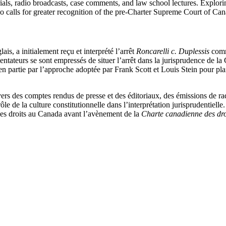
als, radio broadcasts, case comments, and law school lectures. Exploring
also calls for greater recognition of the pre-Charter Supreme Court of Cana
s, a initialement reçu et interprété l’arrêt
Roncarelli c. Duplessis
comme
tateurs se sont empressés de situer l’arrêt dans la jurisprudence de la
 en partie par l’approche adoptée par Frank Scott et Louis Stein pour pla
vers des comptes rendus de presse et des éditoriaux, des émissions de rad
ôle de la culture constitutionnelle dans l’interprétation jurisprudentiel
 des droits au Canada avant l’avènement de la
Charte canadienne des droi