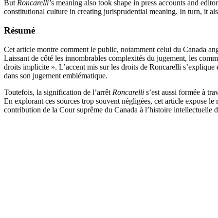
But
Roncarelli’
s meaning also took shape in press accounts and editori
constitutional culture in creating jurisprudential meaning. In turn, it 
Résumé
Cet article montre comment le public, notamment celui du Canada anglai
Laissant de côté les innombrables complexités du jugement, les commen
droits implicite ». L’accent mis sur les droits de Roncarelli s’explique
dans son jugement emblématique.
Toutefois, la signification de l’arrêt
Roncarelli
s’est aussi formée à tra
En explorant ces sources trop souvent négligées, cet article expose le r
contribution de la Cour suprême du Canada à l’histoire intellectuelle