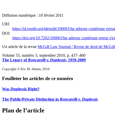
Diffusion numérique : 10 février 2011
URI
https://id.erudit.org/iderudit/1000619ar
adresse copiée
une erreur
DOI
https://doi.org/10.7202/1000619ar
adresse copiée
une erreur s'es
Un article de la revue
McGill Law Journal / Revue de droit de McGill
Volume 55, numéro 3, september 2010
, p. 437–460
The Legacy of
Roncarelli v. Duplessis
, 1959-2009
Copyright © Eric M. Adams, 2010
Feuilleter les articles de ce numéro
Was Duplessis Right?
The Public/Private Distinction in
Roncarelli v. Duplessis
Plan de l’article