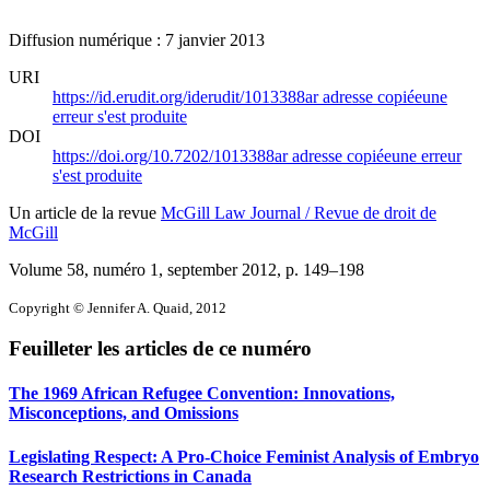
Diffusion numérique : 7 janvier 2013
URI
https://id.erudit.org/iderudit/1013388ar
adresse copiée
une
erreur s'est produite
DOI
https://doi.org/10.7202/1013388ar
adresse copiée
une erreur
s'est produite
Un article de la revue
McGill Law Journal / Revue de droit de
McGill
Volume 58, numéro 1, september 2012
, p. 149–198
Copyright © Jennifer A. Quaid, 2012
Feuilleter les articles de ce numéro
The 1969 African Refugee Convention: Innovations,
Misconceptions, and Omissions
Legislating Respect: A Pro-Choice Feminist Analysis of Embryo
Research Restrictions in Canada