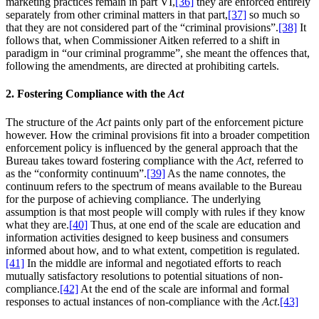
marketing practices remain in part VI,
[36]
they are enforced entirely
separately from other criminal matters in that part,
[37]
so much so
that they are not considered part of the “criminal provisions”.
[38]
It
follows that, when Commissioner Aitken referred to a shift in
paradigm in “our criminal programme”, she meant the offences that,
following the amendments, are directed at prohibiting cartels.
2. Fostering Compliance with the
Act
The structure of the
Act
paints only part of the enforcement picture
however. How the criminal provisions fit into a broader competition
enforcement policy is influenced by the general approach that the
Bureau takes toward fostering compliance with the
Act
, referred to
as the “conformity continuum”.
[39]
As the name connotes, the
continuum refers to the spectrum of means available to the Bureau
for the purpose of achieving compliance. The underlying
assumption is that most people will comply with rules if they know
what they are.
[40]
Thus, at one end of the scale are education and
information activities designed to keep business and consumers
informed about how, and to what extent, competition is regulated.
[41]
In the middle are informal and negotiated efforts to reach
mutually satisfactory resolutions to potential situations of non-
compliance.
[42]
At the end of the scale are informal and formal
responses to actual instances of non-compliance with the
Act
.
[43]