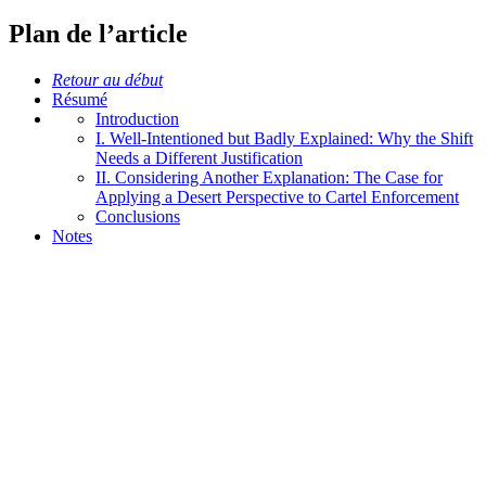
Plan de l’article
Retour au début
Résumé
Introduction
I. Well-Intentioned but Badly Explained: Why the Shift
Needs a Different Justification
II. Considering Another Explanation: The Case for
Applying a Desert Perspective to Cartel Enforcement
Conclusions
Notes