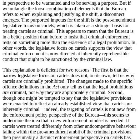
in perspective to be warranted and to be serving a purpose. But if
we untangle the loose combination of elements that the Bureau
refers to when explaining and justifying the shift, a disconnect
emerges. The purported impetus for the shift is the post-amendment
legislative focus on cartels, which is taken as a stronger basis for
treating cartels as criminal. This appears to mean that the Bureau is
in a better position than before to insist that criminal enforcement
rests on something more than the existence of a legal prohibition. In
other words, the legislative focus on cartels supports the view that
criminal enforcement is now directed at inherently reprehensible
conduct that ought to be sanctioned by the criminal law.
This explanation is deficient for two reasons. The first is that the
narrow legislative focus on cartels does not, on its own, tell us why
cartels are criminally prohibited. The changes made to the specific
offence definitions in the
Act
only tell us that the legal prohibitions
are
criminal, not
why
they are appropriately criminal. Second,
though one might be tempted to say that the legislative provisions
were enacted to reflect an already established view that cartels are
inherently criminal—indeed, the targeting of cartels is not new from
the enforcement policy perspective of the Bureau—this seems to
undermine the idea that a new enforcement mindset is needed. If
cartels were treated differently from other anticompetitive behaviour
falling within the pre-amendment ambit of the criminal provisions,
then presumably a distinct enforcement perspective on cartels has