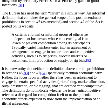
mitigation by secondary effects such as efficiency gains or good
intentions.
[81]
The Bureau has used the term “cartel” in a similar way. An informal
definition that combines the general scope of the post-amendment
prohibitions in section 45 (as amended) and section 47 of the
Act
is
posted on its website:
A cartel is a formal or informal group of otherwise
independent businesses whose concerted goal is to
lessen or prevent competition among its participants.
Typically, cartel members enter into an agreement or
arrangement to engage in one or more anti-competitive
activities, such as to fix prices, allocate markets or
customers, limit production or supply, or rig bids.
[82]
It is noteworthy that neither the definition above nor the prohibitions
in sections 45
[83]
and 47
[84]
specifically mention economic harm.
Rather, the focus is on whether there has been an agreement to
engage in certain specified activities (price-fixing, market allocation,
output restriction, or bid rigging) that are deemed “anticompetitive”.
The definitions do not indicate whether the term “anticompetitive”
refers to a disregard for competition itself or to the potential
economic effects expected to flow from the implementation of an
illegal agreement.