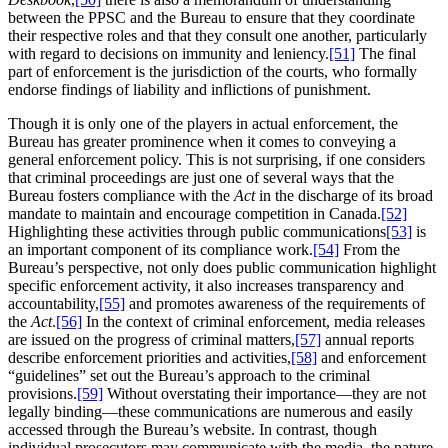
between the PPSC and the Bureau to ensure that they coordinate
their respective roles and that they consult one another, particularly
with regard to decisions on immunity and leniency.
[51]
The final
part of enforcement is the jurisdiction of the courts, who formally
endorse findings of liability and inflictions of punishment.
Though it is only one of the players in actual enforcement, the
Bureau has greater prominence when it comes to conveying a
general enforcement policy. This is not surprising, if one considers
that criminal proceedings are just one of several ways that the
Bureau fosters compliance with the
Act
in the discharge of its broad
mandate to maintain and encourage competition in Canada.
[52]
Highlighting these activities through public communications
[53]
is
an important component of its compliance work.
[54]
From the
Bureau’s perspective, not only does public communication highlight
specific enforcement activity, it also increases transparency and
accountability,
[55]
and promotes awareness of the requirements of
the
Act
.
[56]
In the context of criminal enforcement, media releases
are issued on the progress of criminal matters,
[57]
annual reports
describe enforcement priorities and activities,
[58]
and enforcement
“guidelines” set out the Bureau’s approach to the criminal
provisions.
[59]
Without overstating their importance—they are not
legally binding—these communications are numerous and easily
accessed through the Bureau’s website. In contrast, though
individual prosecutors may communicate with the media, the nature