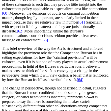
of these statements is such that they provide little insight into the
enforcement policy applicable to a specialized area like competition.
[60]
Moreover, the decisions of courts on criminal competition
matters, though legally important, are similarly limited in their
impact because they are relatively few in number
[61]
(especially
with respect to liability matters) and they are jurisdictionally
disparate.
[62]
More importantly, unlike the Bureau’s
communications, court decisions seldom provide a clear overall
message on enforcement.
[63]
This brief overview of the way the
Act
is structured and enforced
highlights the prominent role that the Competition Bureau has in
setting expectations for how the “criminal provisions” will be
enforced, even if it is but one of many players in actual enforcement
proceedings. In light of the Bureau’s particular role, I believe it
makes sense to think of the shift as conveying a change in the
perspective
from which it will view cartels, a belief that is reinforced
by how the Bureau itself has described the shift.
[64]
The change in perspective, though not described in detail, suggests
that the Bureau is more confident about describing the general
category of cartel behaviour as inherently reprehensible—it is
prepared to say that there is something that makes cartels
substantively different from other collaborations among competitors.
It is apparent that some of this confidence comes from a belief that a