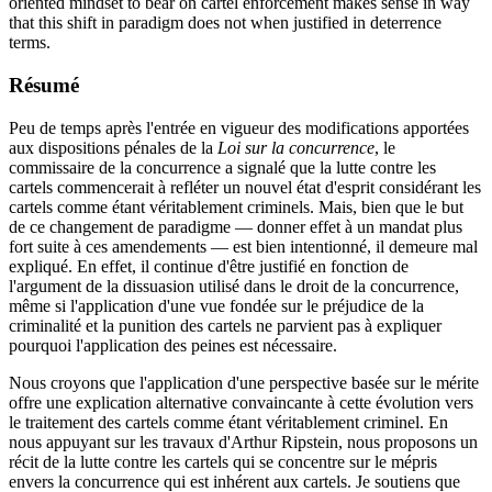
oriented mindset to bear on cartel enforcement makes sense in way
that this shift in paradigm does not when justified in deterrence
terms.
Résumé
Peu de temps après l'entrée en vigueur des modifications apportées
aux dispositions pénales de la
Loi sur la concurrence
, le
commissaire de la concurrence a signalé que la lutte contre les
cartels commencerait à refléter un nouvel état d'esprit considérant les
cartels comme étant véritablement criminels. Mais, bien que le but
de ce changement de paradigme — donner effet à un mandat plus
fort suite à ces amendements — est bien intentionné, il demeure mal
expliqué. En effet, il continue d'être justifié en fonction de
l'argument de la dissuasion utilisé dans le droit de la concurrence,
même si l'application d'une vue fondée sur le préjudice de la
criminalité et la punition des cartels ne parvient pas à expliquer
pourquoi l'application des peines est nécessaire.
Nous croyons que l'application d'une perspective basée sur le mérite
offre une explication alternative convaincante à cette évolution vers
le traitement des cartels comme étant véritablement criminel. En
nous appuyant sur les travaux d'Arthur Ripstein, nous proposons un
récit de la lutte contre les cartels qui se concentre sur le mépris
envers la concurrence qui est inhérent aux cartels. Je soutiens que