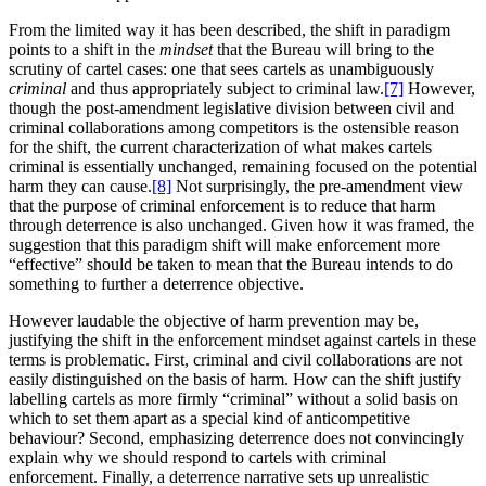
From the limited way it has been described, the shift in paradigm
points to a shift in the
mindset
that the Bureau will bring to the
scrutiny of cartel cases: one that sees cartels as unambiguously
criminal
and thus appropriately subject to criminal law.
[7]
However,
though the post-amendment legislative division between civil and
criminal collaborations among competitors is the ostensible reason
for the shift, the current characterization of what makes cartels
criminal is essentially unchanged, remaining focused on the potential
harm they can cause.
[8]
Not surprisingly, the pre-amendment view
that the purpose of criminal enforcement is to reduce that harm
through deterrence is also unchanged. Given how it was framed, the
suggestion that this paradigm shift will make enforcement more
“effective” should be taken to mean that the Bureau intends to do
something to further a deterrence objective.
However laudable the objective of harm prevention may be,
justifying the shift in the enforcement mindset against cartels in these
terms is problematic. First, criminal and civil collaborations are not
easily distinguished on the basis of harm. How can the shift justify
labelling cartels as more firmly “criminal” without a solid basis on
which to set them apart as a special kind of anticompetitive
behaviour? Second, emphasizing deterrence does not convincingly
explain why we should respond to cartels with criminal
enforcement. Finally, a deterrence narrative sets up unrealistic