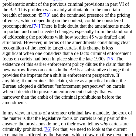
problematic ambit of the previous criminal provisions in part VI of
the
Act
. This problem was mainly attributable to the uncertain
breadth of section 45
[73]
and the continued presence of the pricing
offences, which depending on the context, could be considered
procompetitive.
[74]
There is little doubt that the amendments made
important and much-needed changes, especially from the standpoint
of addressing the problems with how section 45 was drafted and
structured. However, in terms of the amendments constituting clear
recognition of the need to target cartels, this change is less
significant when one considers that a de facto criminal enforcement
focus on cartels had been in place since the late 1990s.
[75]
The
existence of this earlier enforcement policy dilutes the claim that the
new narrow focus on cartels in the
Act
is a substantive change that
provides the impetus for a shift in enforcement perspective. If
anything, it undermines this claim, since as a practical matter, the
Bureau adopted a different “enforcement perspective” on cartels
when it decided to pursue an enforcement strategy that was
narrower than the ambit of the criminal prohibitions before the
amendments.
In my view, in terms of a stronger criminal law mandate, the crux of
the matter is that the legislative focus on cartels is only part of the
answer; the provisions do not, on their own, tell us
why
cartels are
criminally prohibited.
[76]
For that, we need to look at the current
explanations offered by the Bureau, which draw on those developed