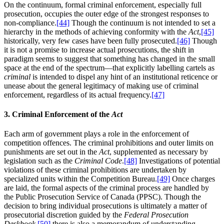
On the continuum, formal criminal enforcement, especially full
prosecution, occupies the outer edge of the strongest responses to
non-compliance.
[44]
Though the continuum is not intended to set a
hierarchy in the methods of achieving conformity with the
Act
,
[45]
historically, very few cases have been fully prosecuted.
[46]
Though
it is not a promise to increase actual prosecutions, the shift in
paradigm seems to suggest that something has changed in the small
space at the end of the spectrum—that explicitly labelling cartels as
criminal
is intended to dispel any hint of an institutional reticence or
unease about the general legitimacy of making use of criminal
enforcement, regardless of its actual frequency.
[47]
3. Criminal Enforcement of the
Act
Each arm of government plays a role in the enforcement of
competition offences. The criminal prohibitions and outer limits on
punishments are set out in the
Act
, supplemented as necessary by
legislation such as the
Criminal Code
.
[48]
Investigations of potential
violations of these criminal prohibitions are undertaken by
specialized units within the Competition Bureau.
[49]
Once charges
are laid, the formal aspects of the criminal process are handled by
the Public Prosecution Service of Canada (PPSC). Though the
decision to bring individual prosecutions is ultimately a matter of
prosecutorial discretion guided by the
Federal Prosecution
Deskbook
,
[50]
there is also a memorandum of understanding