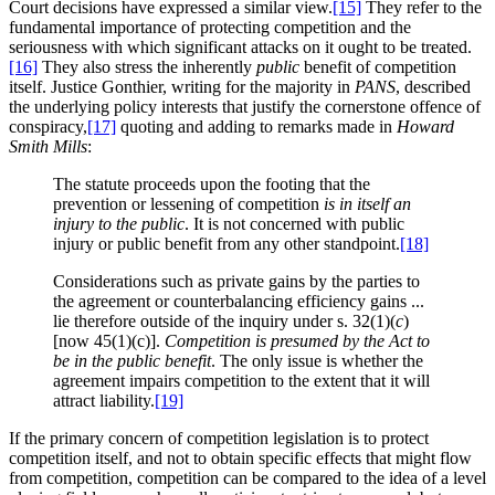
Court decisions have expressed a similar view.
[15]
They refer to the
fundamental importance of protecting competition and the
seriousness with which significant attacks on it ought to be treated.
[16]
They also stress the inherently
public
benefit of competition
itself. Justice Gonthier, writing for the majority in
PANS
, described
the underlying policy interests that justify the cornerstone offence of
conspiracy,
[17]
quoting and adding to remarks made in
Howard
Smith Mills
:
The statute proceeds upon the footing that the
prevention or lessening of competition
is in itself an
injury to the public
. It is not concerned with public
injury or public benefit from any other standpoint.
[18]
Considerations such as private gains by the parties to
the agreement or counterbalancing efficiency gains ...
lie therefore outside of the inquiry under s. 32(1)(
c
)
[now 45(1)(c)].
Competition is presumed by the Act to
be in the public benefit
. The only issue is whether the
agreement impairs competition to the extent that it will
attract liability.
[19]
If the primary concern of competition legislation is to protect
competition itself, and not to obtain specific effects that might flow
from competition, competition can be compared to the idea of a level