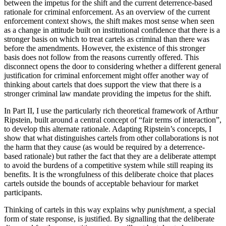
between the impetus for the shift and the current deterrence-based
rationale for criminal enforcement. As an overview of the current
enforcement context shows, the shift makes most sense when seen
as a change in attitude built on institutional confidence that there is a
stronger basis on which to treat cartels as criminal than there was
before the amendments. However, the existence of this stronger
basis does not follow from the reasons currently offered. This
disconnect opens the door to considering whether a different general
justification for criminal enforcement might offer another way of
thinking about cartels that does support the view that there is a
stronger criminal law mandate providing the impetus for the shift.
In Part II, I use the particularly rich theoretical framework of Arthur
Ripstein, built around a central concept of “fair terms of interaction”,
to develop this alternate rationale. Adapting Ripstein’s concepts, I
show that what distinguishes cartels from other collaborations is not
the harm that they cause (as would be required by a deterrence-
based rationale) but rather the fact that they are a deliberate attempt
to avoid the burdens of a competitive system while still reaping its
benefits. It is the wrongfulness of this deliberate choice that places
cartels outside the bounds of acceptable behaviour for market
participants.
Thinking of cartels in this way explains why
punishment
, a special
form of state response, is justified. By signalling that the deliberate