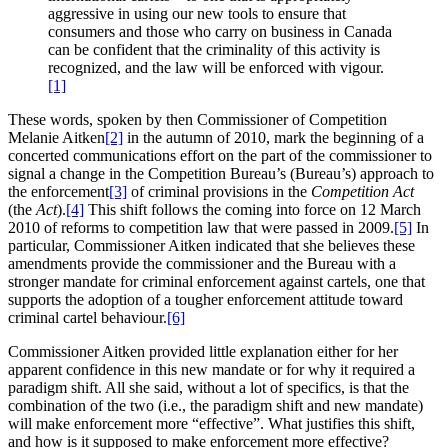
aggressive in using our new tools to ensure that
consumers and those who carry on business in Canada
can be confident that the criminality of this activity is
recognized, and the law will be enforced with vigour.
[1]
These words, spoken by then Commissioner of Competition
Melanie Aitken
[2]
in the autumn of 2010, mark the beginning of a
concerted communications effort on the part of the commissioner to
signal a change in the Competition Bureau’s (Bureau’s) approach to
the enforcement
[3]
of criminal provisions in the
Competition Act
(the
Act
).
[4]
This shift follows the coming into force on 12 March
2010 of reforms to competition law that were passed in 2009.
[5]
In
particular, Commissioner Aitken indicated that she believes these
amendments provide the commissioner and the Bureau with a
stronger mandate for criminal enforcement against cartels, one that
supports the adoption of a tougher enforcement attitude toward
criminal cartel behaviour.
[6]
Commissioner Aitken provided little explanation either for her
apparent confidence in this new mandate or for why it required a
paradigm shift. All she said, without a lot of specifics, is that the
combination of the two (i.e., the paradigm shift and new mandate)
will make enforcement more “effective”. What justifies this shift,
and how is it supposed to make enforcement more effective?