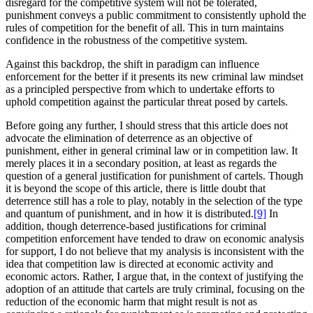
disregard for the competitive system will not be tolerated,
punishment conveys a public commitment to consistently uphold the
rules of competition for the benefit of all. This in turn maintains
confidence in the robustness of the competitive system.
Against this backdrop, the shift in paradigm can influence
enforcement for the better if it presents its new criminal law mindset
as a principled perspective from which to undertake efforts to
uphold competition against the particular threat posed by cartels.
Before going any further, I should stress that this article does not
advocate the elimination of deterrence as an objective of
punishment, either in general criminal law or in competition law. It
merely places it in a secondary position, at least as regards the
question of a general justification for punishment of cartels. Though
it is beyond the scope of this article, there is little doubt that
deterrence still has a role to play, notably in the selection of the type
and quantum of punishment, and in how it is distributed.
[9]
In
addition, though deterrence-based justifications for criminal
competition enforcement have tended to draw on economic analysis
for support, I do not believe that my analysis is inconsistent with the
idea that competition law is directed at economic activity and
economic actors. Rather, I argue that, in the context of justifying the
adoption of an attitude that cartels are truly criminal, focusing on the
reduction of the economic harm that might result is not as