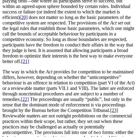
playing field—one where all participants strive to succeed, but
within an agreed-upon sphere bounded by certain rules. Individual
success or failure (or indeed the extent to which the market is
efficient)
[20]
does not matter so long as the basic parameters of the
competitive system are respected. The provisions of the
Act
set out
the legal rules that establish those basic parameters, which one might
call the bounds of acceptable behaviour by participants in a
competitive economy. So long as those boundaries are respected,
participants have the freedom to conduct their affairs in the way that
they judge is best. It is assumed that allowing participants a broad
freedom to optimize their interests is the best way to make everyone
better off.
[21]
The way in which the
Act
provides for competition to be maintained
differs, however, depending on whether the “anticompetitive”
behaviour is an offence in relation to competition (part VI of the
Act
)
or a reviewable matter (parts VII.1 and VIII). The latter are enforced
through noncriminal procedures and are subject to a number of
remedies.
[22]
The proceedings are usually “public”, but only in the
sense that the dominant mode of enforcement is via proceedings
brought by the Bureau before the Competition Tribunal.
[23]
Reviewable matters are not outright prohibitions on the commercial
practices within their scope, but rather, they set out when these
practices may be challenged as actually or potentially
anticompetitive. The provisions fall into one of two forms: either the