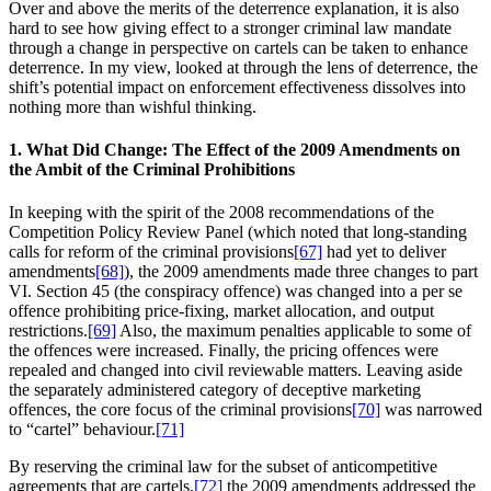
Over and above the merits of the deterrence explanation, it is also
hard to see how giving effect to a stronger criminal law mandate
through a change in perspective on cartels can be taken to enhance
deterrence. In my view, looked at through the lens of deterrence, the
shift’s potential impact on enforcement effectiveness dissolves into
nothing more than wishful thinking.
1. What Did Change: The Effect of the 2009 Amendments on
the Ambit of the Criminal Prohibitions
In keeping with the spirit of the 2008 recommendations of the
Competition Policy Review Panel (which noted that long-standing
calls for reform of the criminal provisions
[67]
had yet to deliver
amendments
[68]
), the 2009 amendments made three changes to part
VI. Section 45 (the conspiracy offence) was changed into a per se
offence prohibiting price-fixing, market allocation, and output
restrictions.
[69]
Also, the maximum penalties applicable to some of
the offences were increased. Finally, the pricing offences were
repealed and changed into civil reviewable matters. Leaving aside
the separately administered category of deceptive marketing
offences, the core focus of the criminal provisions
[70]
was narrowed
to “cartel” behaviour.
[71]
By reserving the criminal law for the subset of anticompetitive
agreements that are cartels,
[72]
the 2009 amendments addressed the