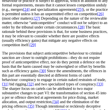
behaviour or practice is subject to approval, which in addition to any
formal requirements, means that it cannot lessen competition unduly
(e.g., mergers
[24]
and specialization agreements
[25]
), or the practice
is permitted unless it has an unpermitted effect on competition
[26]
(most other matters).
[27]
Depending on the nature of the reviewable
matter, otherwise “anticompetitive” conduct will not be subject to an
order by the tribunal under certain circumstances.
[28]
The basic
rationale behind these provisions is that, for some business practices,
it may be relevant to consider whether there are positive effects
(usually efficiency gains) that mitigate any negative effects on
competition itself.
[29]
The provisions that subject anticompetitive behaviour to criminal
sanction are closer to outright prohibitions—they do not require
proof of anticompetitive effect, nor do they permit a defence on the
basis that the harm caused may be outweighed or offset by benefits
such as efficiency gains.
[30]
Since the amendments, the offences in
this part are essentially directed at different forms of cartel
behaviour: conspiracy to engage in certain naked restraints of trade,
[31]
bid rigging,
[32]
and two specialized types of conspiracy.
[33]
The sharper focus on cartels can be attributed to two major
substantive changes to part VI: the transformation of section 45 into
a per se offence directed at agreements for price-fixing, market
allocation, and output restriction,
[34]
and the elimination of the
pricing offences.
[35]
Though intentional or recklessly deceptive