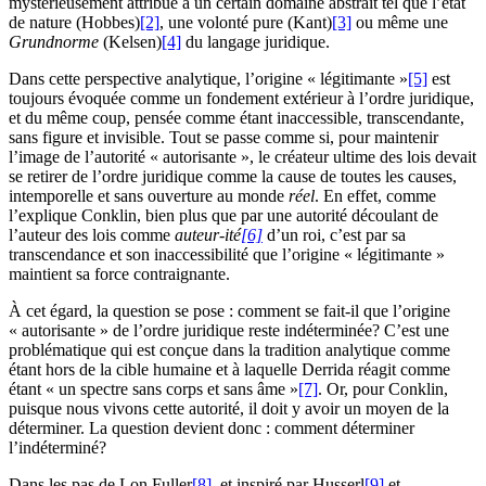
mystérieusement attribué à un certain domaine abstrait tel que l’état
de nature (Hobbes)
[2]
, une volonté pure (Kant)
[3]
ou même une
Grundnorme
(Kelsen)
[4]
du langage juridique.
Dans cette perspective analytique, l’origine « légitimante »
[5]
est
toujours évoquée comme un fondement extérieur à l’ordre juridique,
et du même coup, pensée comme étant inaccessible, transcendante,
sans figure et invisible. Tout se passe comme si, pour maintenir
l’image de l’autorité « autorisante », le créateur ultime des lois devait
se retirer de l’ordre juridique comme la cause de toutes les causes,
intemporelle et sans ouverture au monde
réel
. En effet, comme
l’explique Conklin, bien plus que par une autorité découlant de
l’auteur des lois comme
auteur-ité
[6]
d’un roi, c’est par sa
transcendance et son inaccessibilité que l’origine « légitimante »
maintient sa force contraignante.
À cet égard, la question se pose : comment se fait-il que l’origine
« autorisante » de l’ordre juridique reste indéterminée? C’est une
problématique qui est conçue dans la tradition analytique comme
étant hors de la cible humaine et à laquelle Derrida réagit comme
étant « un spectre sans corps et sans âme »
[7]
. Or, pour Conklin,
puisque nous vivons cette autorité, il doit y avoir un moyen de la
déterminer. La question devient donc : comment déterminer
l’indéterminé?
Dans les pas de Lon Fuller
[8]
, et inspiré par Husserl
[9]
et