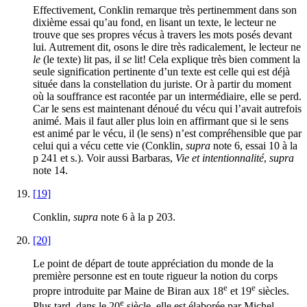
Effectivement, Conklin remarque très pertinemment dans son
dixième essai qu’au fond, en lisant un texte, le lecteur ne
trouve que ses propres vécus à travers les mots posés devant
lui. Autrement dit, osons le dire très radicalement, le lecteur ne
le
(le texte) lit pas, il
se
lit! Cela explique très bien comment la
seule signification pertinente d’un texte est celle qui est déjà
située dans la constellation du juriste. Or à partir du moment
où la souffrance est racontée par un intermédiaire, elle se perd.
Car le sens est maintenant dénoué du vécu qui l’avait autrefois
animé. Mais il faut aller plus loin en affirmant que si le sens
est animé par le vécu, il (le sens) n’est compréhensible que par
celui qui a vécu cette vie (Conklin,
supra
note 6, essai 10 à la
p 241 et s.). Voir aussi Barbaras,
Vie et intentionnalité
,
supra
note 14.
[19]
Conklin,
supra
note 6 à la p 203.
[20]
Le point de départ de toute appréciation du monde de la
première personne est en toute rigueur la notion du corps
e
e
propre introduite par Maine de Biran aux 18
et 19
siècles.
e
Plus tard, dans le 20
siècle, elle est élaborée par Michel