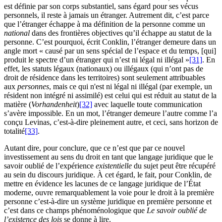
est définie par son corps substantiel, sans égard pour ses vécus
personnels, il reste à jamais un étranger. Autrement dit, c’est parce
que l’étranger échappe à ma définition de la personne comme un
national
dans des frontières objectives qu’il échappe au statut de la
personne. C’est pourquoi, écrit Conklin, l’étranger demeure dans un
angle mort « causé par un sens spécial de l’espace et du temps, [qui]
produit le spectre d’un étranger qui n’est ni légal ni illégal
»
[31]
. En
effet, les statuts légaux (nationaux) ou illégaux (qui n’ont pas de
droit de résidence dans les territoires) sont seulement attribuables
aux
personnes
, mais ce qui n'est ni légal ni illégal (par exemple, un
résident non intégré ni assimilé) est celui qui est réduit au statut de la
matière (
Vorhandenheit
)
[32]
avec laquelle toute communication
s’avère impossible. En un mot, l’étranger demeure l’autre comme l’a
conçu Levinas, c’est-à-dire pleinement autre, et ceci, sans horizon de
totalité
[33]
.
Autant dire, pour conclure, que ce n’est que par ce nouvel
investissement au sens du droit en tant que langage juridique que le
savoir oublié de l’expérience
existentielle
du sujet peut être récupéré
au sein du discours juridique. À cet égard, le fait, pour Conklin, de
mettre en évidence les lacunes de ce langage juridique de l’État
moderne, ouvre remarquablement la voie pour le droit à la première
personne c’est-à-dire un système juridique en première personne et
c’est dans ce champs phénoménologique que
Le savoir oublié de
l’existence des lois
se donne à lire.