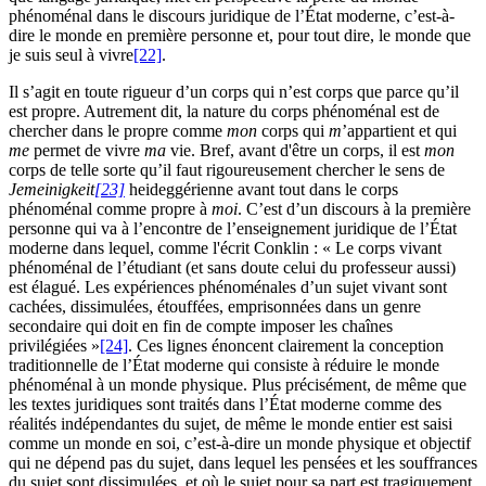
phénoménal dans le discours juridique de l’État moderne, c’est-à-
dire le monde en première personne et, pour tout dire, le monde que
je suis seul à vivre
[22]
.
Il s’agit en toute rigueur d’un corps qui n’est corps que parce qu’il
est propre. Autrement dit, la nature du corps phénoménal est de
chercher dans le propre comme
mon
corps qui
m
’appartient et qui
me
permet de vivre
ma
vie. Bref, avant d'être un corps, il est
mon
corps de telle sorte qu’il faut rigoureusement chercher le sens de
Jemeinigkeit
[23]
heideggérienne avant tout dans le corps
phénoménal comme propre à
moi
. C’est d’un discours à la première
personne qui va à l’encontre de l’enseignement juridique de l’État
moderne dans lequel, comme l'écrit Conklin : « Le corps vivant
phénoménal de l’étudiant (et sans doute celui du professeur aussi)
est élagué. Les expériences phénoménales d’un sujet vivant sont
cachées, dissimulées, étouffées, emprisonnées dans un genre
secondaire qui doit en fin de compte imposer les chaînes
privilégiées »
[24]
. Ces lignes énoncent clairement la conception
traditionnelle de l’État moderne qui consiste à réduire le monde
phénoménal à un monde physique. Plus précisément, de même que
les textes juridiques sont traités dans l’État moderne comme des
réalités indépendantes du sujet, de même le monde entier est saisi
comme un monde en soi, c’est-à-dire un monde physique et objectif
qui ne dépend pas du sujet, dans lequel les pensées et les souffrances
du sujet sont dissimulées, et où le sujet pour sa part est tragiquement