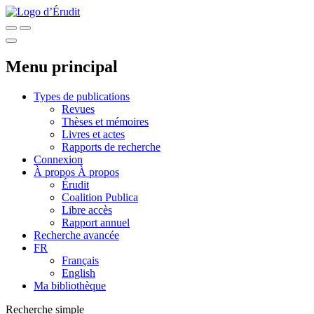
Menu principal
Types de publications
Revues
Thèses et mémoires
Livres et actes
Rapports de recherche
Connexion
À propos
À propos
Érudit
Coalition Publica
Libre accès
Rapport annuel
Recherche avancée
FR
Français
English
Ma bibliothèque
Recherche simple