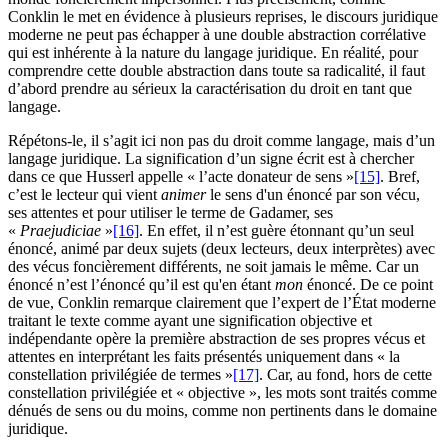
Conklin le met en évidence à plusieurs reprises, le discours juridique
moderne ne peut pas échapper à une double abstraction corrélative
qui est inhérente à la nature du langage juridique. En réalité, pour
comprendre cette double abstraction dans toute sa radicalité, il faut
d’abord prendre au sérieux la caractérisation du droit en tant que
langage.
Répétons-le, il s’agit ici non pas du droit comme langage, mais d’un
langage juridique. La signification d’un signe écrit est à chercher
dans ce que Husserl appelle « l’acte donateur de sens
»
[15]
. Bref,
c’est le lecteur qui vient
animer
le sens d'un énoncé par son vécu,
ses attentes et pour utiliser le terme de Gadamer, ses
«
Praejudiciae
»
[16]
. En effet, il n’est guère étonnant qu’un seul
énoncé, animé par deux sujets (deux lecteurs, deux interprètes) avec
des vécus foncièrement différents, ne soit jamais le même. Car un
énoncé n’est l’énoncé qu’il est qu'en étant
mon
énoncé. De ce point
de vue, Conklin remarque clairement que l’expert de l’État moderne
traitant le texte comme ayant une signification objective et
indépendante opère la première abstraction de ses propres vécus et
attentes en interprétant les faits présentés uniquement dans « la
constellation privilégiée de termes
»
[17]
. Car, au fond, hors de cette
constellation privilégiée et « objective », les mots sont traités comme
dénués de sens ou du moins, comme non pertinents dans le domaine
juridique.