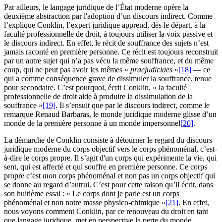
Par ailleurs, le langage juridique de l’État moderne opère la
deuxième abstraction par l'adoption d’un discours indirect. Comme
l’explique Conklin, l’expert juridique apprend, dès le départ, à la
faculté professionnelle de droit, à toujours utiliser la voix passive et
le discours indirect. En effet, le récit de souffrance des sujets n’est
jamais raconté en première personne. Ce récit est toujours reconstruit
par un autre sujet qui n’a pas vécu la même souffrance, et du même
coup, qui ne peut pas avoir les mêmes «
praejudiciaes
»
[18]
— ce
qui a comme conséquence grave de dissimuler la souffrance, tenue
pour secondaire. C’est pourquoi, écrit Conklin, « la faculté
professionnelle de droit aide à produire la dissimulation de la
souffrance »
[19]
. Il s’ensuit que par le discours indirect, comme le
remarque Renaud Barbaras, le monde juridique moderne glisse d’un
monde de la première personne à un monde impersonnel
[20]
.
La démarche de Conklin consiste à détourner le regard du discours
juridique moderne du corps objectif vers le corps phénoménal, c’est-
à-dire le corps propre. Il s’agit d'un corps qui expérimente la vie, qui
sent, qui est affecté et qui souffre en première personne. Ce corps
propre c’est
mon
corps phénoménal et non pas un corps objectif qui
se donne au regard d’autrui. C’est pour cette raison qu’il écrit, dans
son huitième essai : « Le corps dont je parle est un corps
phénoménal et non notre masse physico-chimique »
[21]
. En effet,
nous voyons comment Conklin, par ce renouveau du droit en tant
que langage juridique, met en perspective la perte du monde