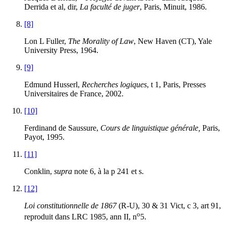
Derrida et al, dir,
La faculté de juger
, Paris, Minuit, 1986.
[8]
Lon L Fuller,
The Morality of Law
, New Haven (CT), Yale
University Press, 1964.
[9]
Edmund Husserl,
Recherches logiques
, t 1, Paris, Presses
Universitaires de France, 2002.
[10]
Ferdinand de Saussure,
Cours de linguistique générale,
Paris,
Payot, 1995.
[11]
Conklin,
supra
note 6, à la p 241 et s.
[12]
Loi constitutionnelle de 1867
(R-U), 30 & 31 Vict, c 3, art 91,
o
reproduit dans LRC 1985, ann II, n
5.