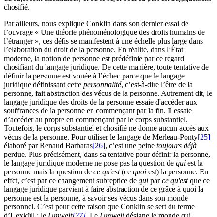
chosifié.
Par ailleurs, nous explique Conklin dans son dernier essai de
l’ouvrage « Une théorie phénoménologique des droits humains de
l’étranger », ces défis se manifestent à une échelle plus large dans
l’élaboration du droit de la personne. En réalité, dans l’État
moderne, la notion de personne est prédéfinie par ce regard
chosifiant du langage juridique. De cette manière, toute tentative de
définir la personne est vouée à l’échec parce que le langage
juridique définissant cette
personnalité
, c’est-à-dire l’être de la
personne, fait abstraction des vécus de la personne. Autrement dit, le
langage juridique des droits de la personne essaie d'accéder aux
souffrances de la personne en commençant par la fin. Il essaie
d’accéder au propre en commençant par le corps substantiel.
Toutefois, le corps substantiel et chosifié ne donne aucun accès aux
vécus de la personne. Pour utiliser le langage de Merleau-Ponty
[25]
élaboré par Renaud Barbaras
[26]
, c’est une peine
toujours déjà
perdue. Plus précisément, dans sa tentative pour définir la personne,
le langage juridique moderne ne pose pas la question de
qui
est la
personne mais la question de
ce qu'est
(ce
quoi
est) la personne. En
effet, c’est par ce changement subreptice de
qui
par
ce qu'est
que ce
langage juridique parvient à faire abstraction de ce grâce à quoi la
personne est la personne, à savoir ses vécus dans son monde
personnel. C’est pour cette raison que Conklin se sert du terme
d’Uexküll : le
Umwelt
[27]
.
Le
Umwelt
désigne le monde qui