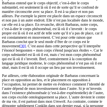
Barbaras entend que le corps objectif, c’est-à-dire le corps
substantiel, est seulement là où il est de sorte qu’il se confond de
manière circonscrite avec sa place. Il est à sa place et non pas
ailleurs. Par exemple la pierre est placée dans un espace circonscrit
et non pas à un autre endroit. Elle n’est pas localisée dans le monde,
car elle est à sa place. En revanche, décrit Barbaras, notre corps,
c’est-à-dire le corps phénoménal, est là où il s’investit : le corps
propre est là où il est actif de telle sorte qu’il n’a pas de place, car il
est constamment en mouvement. C’est pour cette raison que
Barbaras conclut que le seul mode d’être de ce corps est le
mouvement
[30]
. C’est aussi dans cette perspective qu’il interprète
l’énoncé bergsonien « mon corps s'étend jusqu'aux étoiles ». Car le
corps substantiel est là où il est, mais c’est mon corps phénoménal
qui est là où il s’investit. Bref, contrairement à la conception du
langage juridique moderne, le corps phénoménal n’est pas où il est
situé, mais il est là où il occupe un lieu par son investissement.
Par ailleurs, cette élaboration originale de Barbaras concernant la
place en opposition au lieu, et le placement en opposition à
l’occupation, lui permet de mettre en évidence comment l’identité de
l’autre dépend de mon investissement dans l’autre. Si je m’investis
dans l’existence phénoménale (c’est-à-dire expérientielle) de l’autre,
son corps excède ontologiquement sa place. L’autre devient le centre
de ma vie, il est partout dans mon
Umwelt
. Au contraire, comme le
démontre subtilement Conklin dans son dernier essai, si la personne