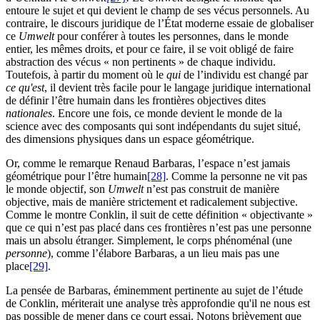
entoure le sujet et qui devient le champ de ses vécus personnels. Au
contraire, le discours juridique de l’État moderne essaie de globaliser
ce
Umwelt
pour conférer à toutes les personnes, dans le monde
entier, les mêmes droits, et pour ce faire, il se voit obligé de faire
abstraction des vécus « non pertinents » de chaque individu.
Toutefois, à partir du moment où le
qui
de l’individu est changé par
ce qu'est
, il devient très facile pour le langage juridique international
de définir l’être humain dans les frontières objectives dites
nationales
. Encore une fois, ce monde devient le monde de la
science avec des composants qui sont indépendants du sujet situé,
des dimensions physiques dans un espace géométrique.
Or, comme le remarque Renaud Barbaras, l’espace n’est jamais
géométrique pour l’être humain
[28]
. Comme la personne ne vit pas
le monde objectif, son
Umwelt
n’est pas construit de manière
objective, mais de manière strictement et radicalement subjective.
Comme le montre Conklin, il suit de cette définition « objectivante »
que ce qui n’est pas placé dans ces frontières n’est pas une personne
mais un absolu étranger. Simplement, le corps phénoménal (une
personne
), comme l’élabore Barbaras, a un lieu mais pas une
place
[29]
.
La pensée de Barbaras, éminemment pertinente au sujet de l’étude
de Conklin, mériterait une analyse très approfondie qu'il ne nous est
pas possible de mener dans ce court essai. Notons brièvement que