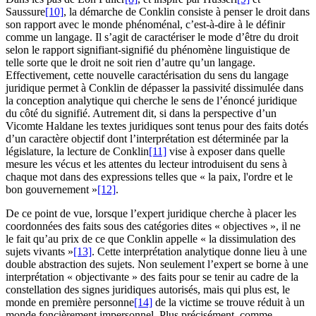
Saussure
[10]
, la démarche de Conklin consiste à penser le droit dans
son rapport avec le monde phénoménal, c’est-à-dire à le définir
comme un langage. Il s’agit de caractériser le mode d’être du droit
selon le rapport signifiant-signifié du phénomène linguistique de
telle sorte que le droit ne soit rien d’autre qu’un langage.
Effectivement, cette nouvelle caractérisation du sens du langage
juridique permet à Conklin de dépasser la passivité dissimulée dans
la conception analytique qui cherche le sens de l’énoncé juridique
du côté du signifié. Autrement dit, si dans la perspective d’un
Vicomte Haldane les textes juridiques sont tenus pour des faits dotés
d’un caractère objectif dont l’interprétation est déterminée par la
législature, la lecture de Conklin
[11]
vise à exposer dans quelle
mesure les vécus et les attentes du lecteur introduisent du sens à
chaque mot dans des expressions telles que « la paix, l'ordre et le
bon gouvernement »
[12]
.
De ce point de vue, lorsque l’expert juridique cherche à placer les
coordonnées des faits sous des catégories dites « objectives », il ne
le fait qu’au prix de ce que Conklin appelle « la dissimulation des
sujets vivants
»
[13]
. Cette interprétation analytique donne lieu à une
double abstraction des sujets. Non seulement l’expert se borne à une
interprétation « objectivante » des faits pour se tenir au cadre de la
constellation des signes juridiques autorisés, mais qui plus est, le
monde en première personne
[14]
de la victime se trouve réduit à un
monde foncièrement impersonnel. Plus précisément, comme