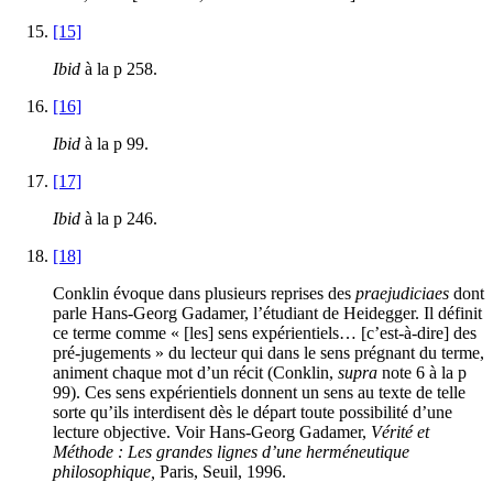
[15]
Ibid
à la p 258.
[16]
Ibid
à la p 99.
[17]
Ibid
à la p 246.
[18]
Conklin évoque dans plusieurs reprises des
praejudiciaes
dont
parle Hans-Georg Gadamer, l’étudiant de Heidegger. Il définit
ce terme comme « [les] sens expérientiels… [c’est-à-dire] des
pré-jugements » du lecteur qui dans le sens prégnant du terme,
animent chaque mot d’un récit (Conklin,
supra
note 6 à la p
99). Ces sens expérientiels donnent un sens au texte de telle
sorte qu’ils interdisent dès le départ toute possibilité d’une
lecture objective. Voir Hans-Georg Gadamer,
Vérité et
Méthode : Les grandes lignes d’une herméneutique
philosophique,
Paris, Seuil, 1996.