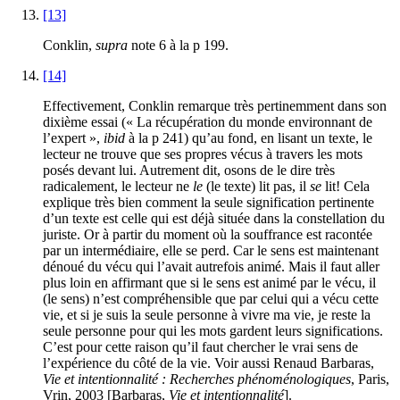
[13]
Conklin,
supra
note 6 à la p 199.
[14]
Effectivement, Conklin remarque très pertinemment dans son
dixième essai (« La récupération du monde environnant de
l’expert »,
ibid
à la p 241) qu’au fond, en lisant un texte, le
lecteur ne trouve que ses propres vécus à travers les mots
posés devant lui. Autrement dit, osons de le dire très
radicalement, le lecteur ne
le
(le texte) lit pas, il
se
lit! Cela
explique très bien comment la seule signification pertinente
d’un texte est celle qui est déjà située dans la constellation du
juriste. Or à partir du moment où la souffrance est racontée
par un intermédiaire, elle se perd. Car le sens est maintenant
dénoué du vécu qui l’avait autrefois animé. Mais il faut aller
plus loin en affirmant que si le sens est animé par le vécu, il
(le sens) n’est compréhensible que par celui qui a vécu cette
vie, et si je suis la seule personne à vivre ma vie, je reste la
seule personne pour qui les mots gardent leurs significations.
C’est pour cette raison qu’il faut chercher le vrai sens de
l’expérience du côté de la vie. Voir aussi Renaud Barbaras,
Vie et intentionnalité :
Recherches phénoménologiques
, Paris,
Vrin, 2003 [Barbaras,
Vie et intentionnalité
].