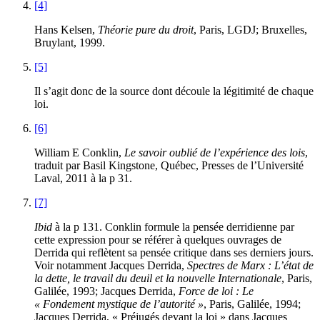
[4]
Hans Kelsen,
Théorie pure du droit
, Paris, LGDJ; Bruxelles,
Bruylant, 1999.
[5]
Il s’agit donc de la source dont découle la légitimité de chaque
loi.
[6]
William E Conklin,
Le savoir oublié de l’expérience des lois
,
traduit par Basil Kingstone, Québec, Presses de l’Université
Laval, 2011 à la p 31.
[7]
Ibid
à la p 131. Conklin formule la pensée derridienne par
cette expression pour se référer à quelques ouvrages de
Derrida qui reflètent sa pensée critique dans ses derniers jours.
Voir notamment Jacques Derrida,
Spectres de Marx : L’état de
la dette, le travail du deuil et la nouvelle Internationale
, Paris,
Galilée, 1993; Jacques Derrida,
Force de loi : Le
« Fondement mystique de l’autorité »
, Paris, Galilée, 1994;
Jacques Derrida, « Préjugés devant la loi » dans Jacques