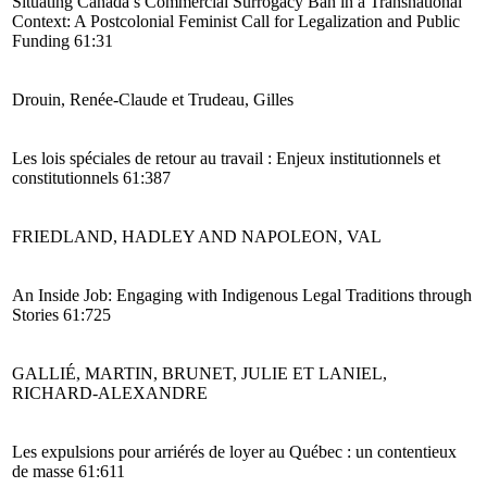
Situating Canada’s Commercial Surrogacy Ban in a Transnational
Context: A Postcolonial Feminist Call for Legalization and Public
Funding 61:31
Drouin, Renée-Claude et Trudeau, Gilles
Les lois spéciales de retour au travail : Enjeux institutionnels et
constitutionnels 61:387
FRIEDLAND, HADLEY AND NAPOLEON, VAL
An Inside Job: Engaging with Indigenous Legal Traditions through
Stories 61:725
GALLIÉ, MARTIN, BRUNET, JULIE ET LANIEL,
RICHARD-ALEXANDRE
Les expulsions pour arriérés de loyer au Québec : un contentieux
de masse 61:611