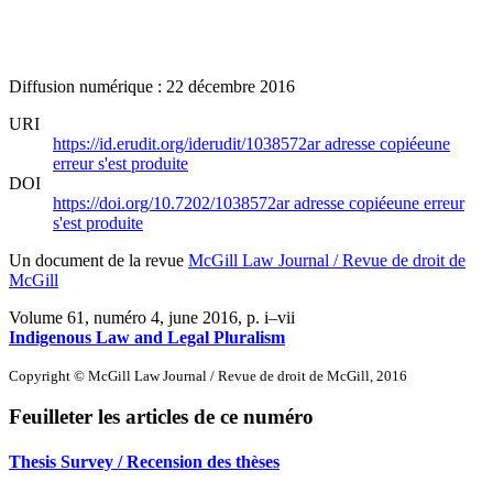
Diffusion numérique : 22 décembre 2016
URI
https://id.erudit.org/iderudit/1038572ar
adresse copiée
une
erreur s'est produite
DOI
https://doi.org/10.7202/1038572ar
adresse copiée
une erreur
s'est produite
Un document de la revue
McGill Law Journal / Revue de droit de
McGill
Volume 61, numéro 4, june 2016
, p. i–vii
Indigenous Law and Legal Pluralism
Copyright © McGill Law Journal / Revue de droit de McGill, 2016
Feuilleter les articles de ce numéro
Thesis Survey / Recension des thèses