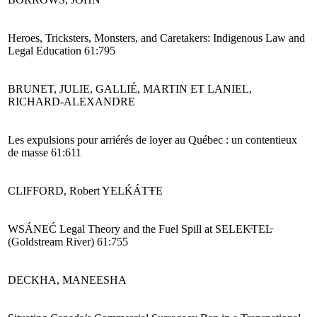
Heroes, Tricksters, Monsters, and Caretakers: Indigenous Law and
Legal Education 61:795
BRUNET, JULIE, GALLIÉ, MARTIN ET LANIEL,
RICHARD-ALEXANDRE
Les expulsions pour arriérés de loyer au Québec : un contentieux
de masse 61:611
CLIFFORD, Robert
YEL
Ḱ
ÁTŦE
W
SÁNEĆ Legal Theory and the Fuel Spill at SELEK̵TEL̵
(Goldstream River) 61:755
DECKHA, MANEESHA