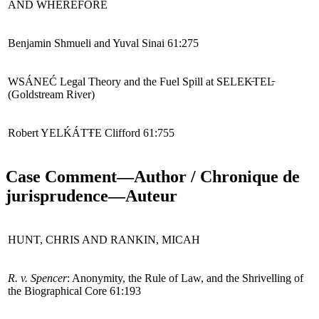
AND WHEREFORE
Benjamin Shmueli and Yuval Sinai 61:275
W
SÁNEĆ
Legal
Theory and the Fuel
S
pill
at SELEK
TEL
(Goldstream River)
Robert
YEL
Ḱ
ÁTŦE
Clifford 61:755
Case Comment—Author / Chronique de
jurisprudence—Auteur
HUNT, CHRIS AND RANKIN, MICAH
R. v
.
Spencer
: Anonymity, the Rule of Law, and the Shrivelling of
the Biographical Core 61:193