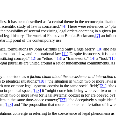
ies. It has been described as “a central theme in the reconceptualization
 scientific study of law is concerned.”
[4]
There were references to “plu
 possibility of several coexisting legal orders operating in a given jur
 and legal history. The work of Franz von Benda-Beckmann,
[7]
an influen
starting point of the contemporary use.
ical formulations by John Griffiths and Sally Engle Merry,
[10]
and has 
nternational law, and transnational law.
[11]
Despite its success, it is not 
nsitizing concept,”
[12]
an “ethos,”
[13]
a “framework,”
[14]
a “tool,”
[15
ed legal pluralists are united around a set of fundamental commitments. As
ly understood as
a factual claim about the coexistence and interaction
 to identical situations;”
[18]
“the situation in which two or more laws in
ch two or more legal systems coexist in the same social field;”
[21]
“the c
ocio-political space;”
[23]
it “might come into being wherever two or more
which two or more laws (or legal systems) coexist in (or are obeyed by) o
ers in the same time–space context;”
[27]
“the deceptively simple idea 
em;”
[28]
and “the proposition that more than one manifestation of law ex
citations converge in referring to the coexistence of legal phenomena as t