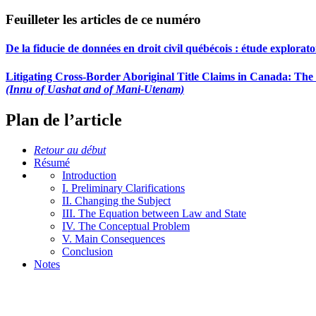
Feuilleter les articles de ce numéro
De la fiducie de données en droit civil québécois : étude explorat
Litigating Cross-Border Aboriginal Title Claims in Canada: The P
(Innu of Uashat and of Mani-Utenam)
Plan de l’article
Retour au début
Résumé
Introduction
I. Preliminary Clarifications
II. Changing the Subject
III. The Equation between Law and State
IV. The Conceptual Problem
V. Main Consequences
Conclusion
Notes