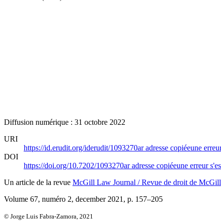
Diffusion numérique : 31 octobre 2022
URI
https://id.erudit.org/iderudit/1093270ar
adresse copiée
une erreur
DOI
https://doi.org/10.7202/1093270ar
adresse copiée
une erreur s'es
Un article de la revue
McGill Law Journal / Revue de droit de McGill
Volume 67, numéro 2, december 2021
, p. 157–205
© Jorge Luis Fabra-Zamora, 2021