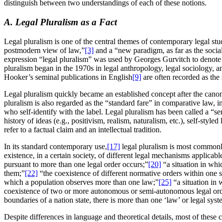
distinguish between two understandings of each of these notions.
A. Legal Pluralism as a Fact
Legal pluralism is one of the central themes of contemporary legal stud
postmodern view of law,”
[3]
and a “new paradigm, as far as the social
expression “legal pluralism” was used by Georges Gurvitch to denote the
pluralism began in the 1970s in legal anthropology, legal sociology,
Hooker’s seminal publications in English
[9]
are often recorded as the 
Legal pluralism quickly became an established concept after the canon
pluralism is also regarded as the “standard fare” in comparative law, i
who self-identify with the label. Legal pluralism has been called a “se
history of ideas (e.g., positivism, realism, naturalism, etc.), self-styl
refer to a factual claim and an intellectual tradition.
In its standard contemporary use,
[17]
legal pluralism is most common
existence, in a certain society, of different legal mechanisms applicable
pursuant to more than one legal order occurs;”
[20]
“a situation in whi
them;”
[22]
“the coexistence of different normative orders within one s
which a population observes more than one law;”
[25]
“a situation in 
coexistence of two or more autonomous or semi-autonomous legal ord
boundaries of a nation state, there is more than one ‘law’ or legal syst
Despite differences in language and theoretical details, most of these 