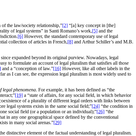
 of the law/society relationship,”
[2]
“[a] key concept in [the]
rality of legal systems” in Santi Romano’s work,
[5]
and the
isdiction.
[6]
However, the standard contemporary use of legal
tial collection of articles in French,
[8]
and Arthur Schiller’s and M.B.
since expanded beyond its original purview. Nowadays, legal
easy to formulate an account of legal pluralism that satisfies all those
]
and a “conception of law.”
[16]
However, like all other labels in the
 far as I can see, the expression legal pluralism is most widely used to
 of legal phenomena
. For example, it has been defined as “the
teract;”
[19]
a “state of affairs, for any social field, in which behavior
oexistence of a plurality of different legal orders with links between
 legal systems exists in the same social field;”
[24]
“the condition in
ne social field (or a population or an individual);”
[26]
“the
that in any one geographical space defined by the conventional
ists in many social arenas.”
[29]
he distinctive element of the factual understanding of legal pluralism.