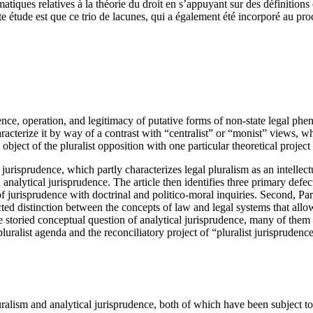
lématiques relatives à la théorie du droit en s’appuyant sur des définition
te étude est que ce trio de lacunes, qui a également été incorporé au pro
ence, operation, and legitimacy of putative forms of non-state legal p
aracterize it by way of a contrast with “centralist” or “monist” views, w
 object of the pluralist opposition with one particular theoretical proje
l jurisprudence, which partly characterizes legal pluralism as an intellectu
nalytical jurisprudence. The article then identifies three primary defects 
 jurisprudence with doctrinal and politico-moral inquiries. Second, Part I
ted distinction between the concepts of law and legal systems that allow
he storied conceptual question of analytical jurisprudence, many of them r
uralist agenda and the reconciliatory project of “pluralist jurisprudence.”
ralism and analytical jurisprudence, both of which have been subject to p