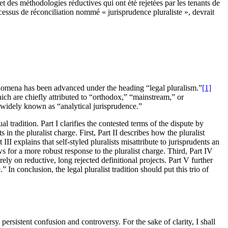
s et des méthodologies réductives qui ont été rejetées par les tenants de
cessus de réconciliation nommé « jurisprudence pluraliste », devrait
henomena has been advanced under the heading “legal pluralism.”
[1]
hich are chiefly attributed to “orthodox,” “mainstream,” or
ct widely known as “analytical jurisprudence.”
al tradition. Part I clarifies the contested terms of the dispute by
in the pluralist charge. First, Part II describes how the pluralist
II explains that self-styled pluralists misattribute to jurisprudents an
s for a more robust response to the pluralist charge. Third, Part IV
ely on reductive, long rejected definitional projects. Part V further
 In conclusion, the legal pluralist tradition should put this trio of
ersistent confusion and controversy. For the sake of clarity, I shall