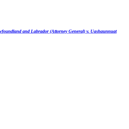
foundland and Labrador (Attorney General) v. Uashaunnuat