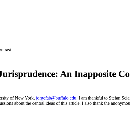
ntrast
 Jurisprudence: An Inapposite Co
versity of New York,
jorgefab@buffalo.edu
. I am thankful to Stefan Sc
ssions about the central ideas of this article. I also thank the anonym