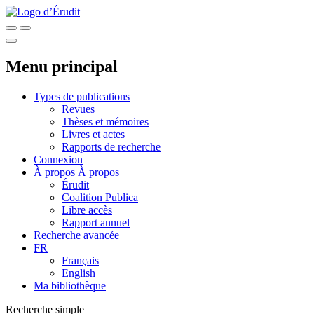
Menu principal
Types de publications
Revues
Thèses et mémoires
Livres et actes
Rapports de recherche
Connexion
À propos
À propos
Érudit
Coalition Publica
Libre accès
Rapport annuel
Recherche avancée
FR
Français
English
Ma bibliothèque
Recherche simple