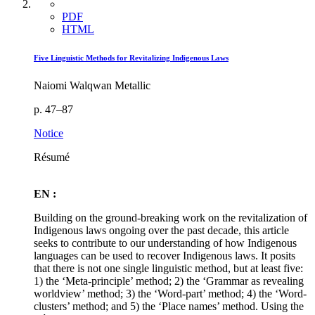
PDF
HTML
Five Linguistic Methods for Revitalizing Indigenous Laws
Naiomi Walqwan Metallic
p. 47–87
Notice
Résumé
EN :
Building on the ground-breaking work on the revitalization of
Indigenous laws ongoing over the past decade, this article
seeks to contribute to our understanding of how Indigenous
languages can be used to recover Indigenous laws. It posits
that there is not one single linguistic method, but at least five:
1) the ‘Meta-principle’ method; 2) the ‘Grammar as revealing
worldview’ method; 3) the ‘Word-part’ method; 4) the ‘Word-
clusters’ method; and 5) the ‘Place names’ method. Using the