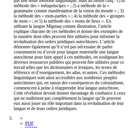
pas une seule méthode linguistique, mais au moins cinq : 1) la
méthode des « métaprincipes » ; 2) a méthode de la «
grammaire comme manifestation de la vision du monde » ; 3)
la méthode des « mots-parties » ; 4) la méthode des « groupes
de mots » ; et 5) la méthode des « noms de lieux ». En
utilisant la langue Mìgmaq comme illustration, l’article
explique chacune de ces méthodes et donne des exemples de
la manière dont elles peuvent être utilisées pour informer la
revitalisation des ordres juridiques autochtones. L’article
démontre également qu’il n’est pas nécessaire de parler
couramment ou d’avoir pour langue maternelle une langue
autochtone pour faire appel à ces méthodes, en soulignant les
diverses ressources publiées qui peuvent être utilisées pour ce
travail telles que les dictionnaires et lexiques, les textes de
référence et d’enseignement, les atlas, et autres. Ces méthodes
linguistiques sont ainsi accessibles aux nombreux peuples
autochtones qui, en raison des conséquences du colonialisme,
commencent à peine à réapprendre leur langue autochtone.
Cette révélation devrait donner davantage de confiance à ceux
qui ne maîtrisent pas complètement la langue qu’ils peuvent
eux aussi jouer un rôle important dans la revitalisation de leur
langue et de leurs ordres juridiques.
PDF