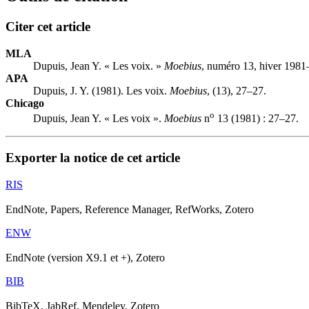
Citer cet article
MLA
Dupuis, Jean Y. « Les voix. »
Moebius
, numéro 13, hiver 1981
APA
Dupuis, J. Y. (1981). Les voix.
Moebius
, (13), 27–27.
Chicago
o
Dupuis, Jean Y. « Les voix ».
Moebius
n
13 (1981) : 27–27.
Exporter la notice de cet article
RIS
EndNote, Papers, Reference Manager, RefWorks, Zotero
ENW
EndNote (version X9.1 et +), Zotero
BIB
BibTeX, JabRef, Mendeley, Zotero