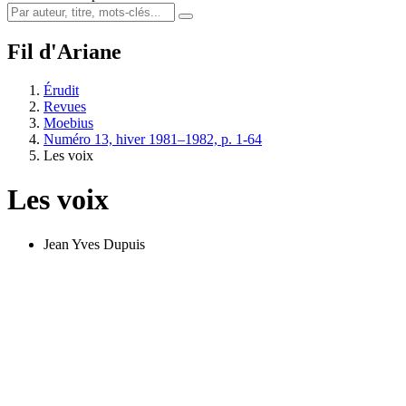
Fil d'Ariane
Érudit
Revues
Moebius
Numéro 13, hiver 1981–1982, p. 1-64
Les voix
Les voix
Jean Yves Dupuis