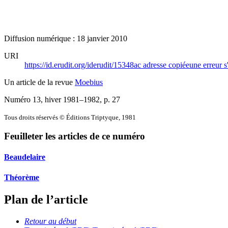
Diffusion numérique : 18 janvier 2010
URI
https://id.erudit.org/iderudit/15348ac
adresse copiée
une erreur s
Un article de la revue
Moebius
Numéro 13, hiver 1981–1982
, p. 27
Tous droits réservés © Éditions Triptyque, 1981
Feuilleter les articles de ce numéro
Beaudelaire
Théorème
Plan de l’article
Retour au début