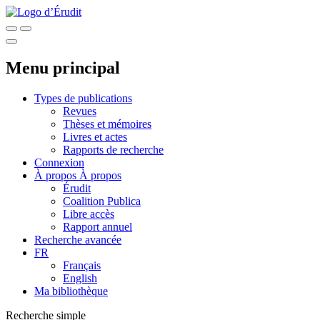
Menu principal
Types de publications
Revues
Thèses et mémoires
Livres et actes
Rapports de recherche
Connexion
À propos
À propos
Érudit
Coalition Publica
Libre accès
Rapport annuel
Recherche avancée
FR
Français
English
Ma bibliothèque
Recherche simple