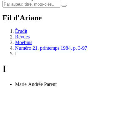
Fil d'Ariane
Érudit
Revues
Moebius
Numéro 21, printemps 1984, p. 3-97
I
I
Marie-Andrée Parent