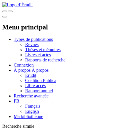
Menu principal
Types de publications
Revues
Thèses et mémoires
Livres et actes
Rapports de recherche
Connexion
À propos
À propos
Érudit
Coalition Publica
Libre accès
Rapport annuel
Recherche avancée
FR
Français
English
Ma bibliothèque
Recherche simple