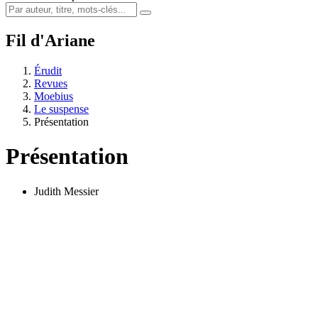
Fil d'Ariane
Érudit
Revues
Moebius
Le suspense
Présentation
Présentation
Judith Messier