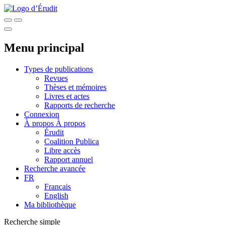
Menu principal
Types de publications
Revues
Thèses et mémoires
Livres et actes
Rapports de recherche
Connexion
À propos
À propos
Érudit
Coalition Publica
Libre accès
Rapport annuel
Recherche avancée
FR
Français
English
Ma bibliothèque
Recherche simple