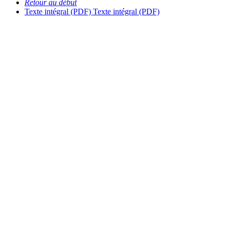
Retour au début
Texte intégral (PDF)
Texte intégral (PDF)