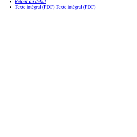
Retour au début
Texte intégral (PDF)
Texte intégral (PDF)