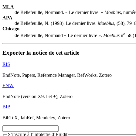
MLA
de Bellefeuille, Normand. « Le dernier livre. »
Moebius
, numér
APA
de Bellefeuille, N. (1993). Le dernier livre.
Moebius
, (58), 79–
Chicago
o
de Bellefeuille, Normand « Le dernier livre ».
Moebius
n
58 (1
Exporter la notice de cet article
RIS
EndNote, Papers, Reference Manager, RefWorks, Zotero
ENW
EndNote (version X9.1 et +), Zotero
BIB
BibTeX, JabRef, Mendeley, Zotero
S’inscrire à l’infolettre d’Érudit