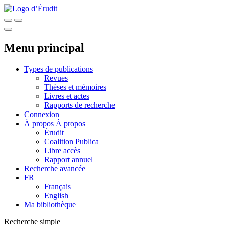
Menu principal
Types de publications
Revues
Thèses et mémoires
Livres et actes
Rapports de recherche
Connexion
À propos
À propos
Érudit
Coalition Publica
Libre accès
Rapport annuel
Recherche avancée
FR
Français
English
Ma bibliothèque
Recherche simple