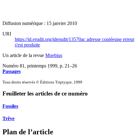
Diffusion numérique : 15 janvier 2010
URI
https://id.erudit.org/iderudit/13570ac
adresse copiée
une erreur
s'est produite
Un article de la revue
Moebius
Numéro 81, printemps 1999
, p. 21–26
Passages
Tous droits réservés © Éditions Triptyque, 1999
Feuilleter les articles de ce numéro
Fossiles
Trêve
Plan de l’article