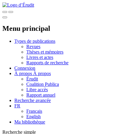
Menu principal
Types de publications
Revues
Thèses et mémoires
Livres et actes
Rapports de recherche
Connexion
À propos
À propos
Érudit
Coalition Publica
Libre accès
Rapport annuel
Recherche avancée
FR
Français
English
Ma bibliothèque
Recherche simple