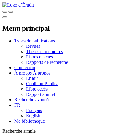
Menu principal
Types de publications
Revues
Thèses et mémoires
Livres et actes
Rapports de recherche
Connexion
À propos
À propos
Érudit
Coalition Publica
Libre accès
Rapport annuel
Recherche avancée
FR
Français
English
Ma bibliothèque
Recherche simple