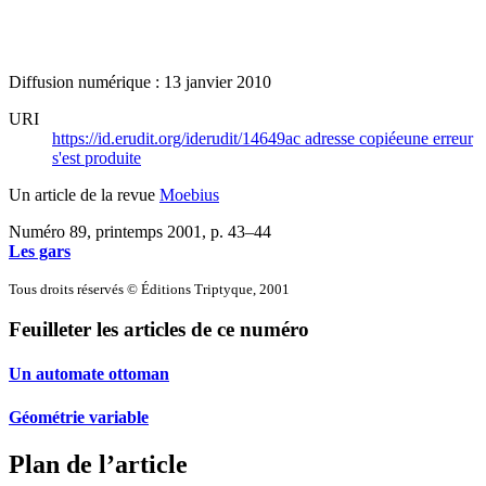
Diffusion numérique : 13 janvier 2010
URI
https://id.erudit.org/iderudit/14649ac
adresse copiée
une erreur
s'est produite
Un article de la revue
Moebius
Numéro 89, printemps 2001
, p. 43–44
Les gars
Tous droits réservés © Éditions Triptyque, 2001
Feuilleter les articles de ce numéro
Un automate ottoman
Géométrie variable
Plan de l’article