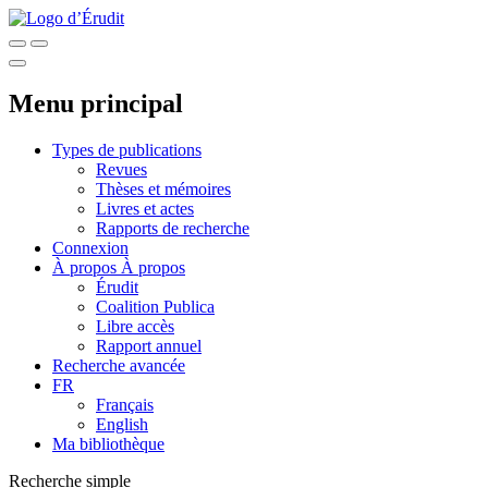
Menu principal
Types de publications
Revues
Thèses et mémoires
Livres et actes
Rapports de recherche
Connexion
À propos
À propos
Érudit
Coalition Publica
Libre accès
Rapport annuel
Recherche avancée
FR
Français
English
Ma bibliothèque
Recherche simple