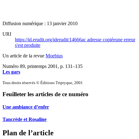
Diffusion numérique : 13 janvier 2010
URI
https://id.erudit.org/iderudit/14666ac
adresse copiée
une erreur
s'est produite
Un article de la revue
Moebius
Numéro 89, printemps 2001
, p. 131–135
Les gars
Tous droits réservés © Éditions Triptyque, 2001
Feuilleter les articles de ce numéro
Une ambiance d’enfer
Tancrède et Rosaline
Plan de l’article