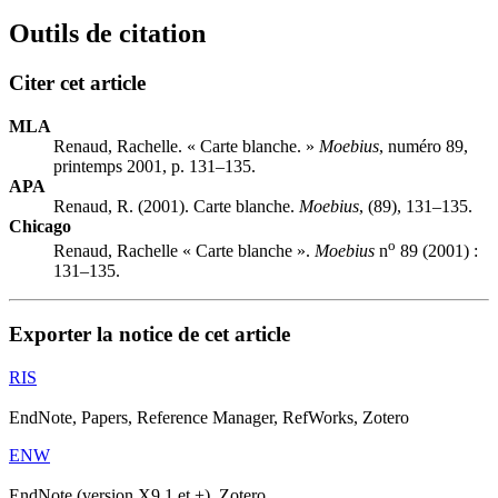
Outils de citation
Citer cet article
MLA
Renaud, Rachelle. « Carte blanche. »
Moebius
, numéro 89,
printemps 2001, p. 131–135.
APA
Renaud, R. (2001). Carte blanche.
Moebius
, (89), 131–135.
Chicago
o
Renaud, Rachelle « Carte blanche ».
Moebius
n
89 (2001) :
131–135.
Exporter la notice de cet article
RIS
EndNote, Papers, Reference Manager, RefWorks, Zotero
ENW
EndNote (version X9.1 et +), Zotero