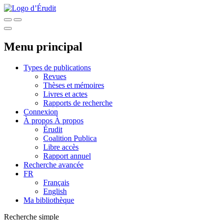
Menu principal
Types de publications
Revues
Thèses et mémoires
Livres et actes
Rapports de recherche
Connexion
À propos
À propos
Érudit
Coalition Publica
Libre accès
Rapport annuel
Recherche avancée
FR
Français
English
Ma bibliothèque
Recherche simple