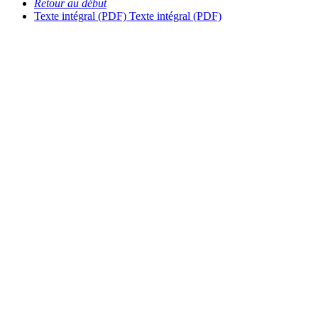
Retour au début
Texte intégral (PDF)
Texte intégral (PDF)