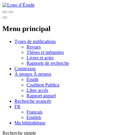
Menu principal
Types de publications
Revues
Thèses et mémoires
Livres et actes
Rapports de recherche
Connexion
À propos
À propos
Érudit
Coalition Publica
Libre accès
Rapport annuel
Recherche avancée
FR
Français
English
Ma bibliothèque
Recherche simple