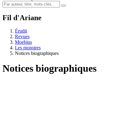
Fil d'Ariane
Érudit
Revues
Moebius
Les monstres
Notices biographiques
Notices biographiques