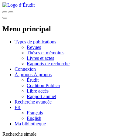
Menu principal
Types de publications
Revues
Thèses et mémoires
Livres et actes
Rapports de recherche
Connexion
À propos
À propos
Érudit
Coalition Publica
Libre accès
Rapport annuel
Recherche avancée
FR
Français
English
Ma bibliothèque
Recherche simple