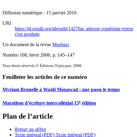
Diffusion numérique : 15 janvier 2010
URI
https://id.erudit.org/iderudit/14270ac
adresse copiée
une erreur
s'est produite
Un document de la revue
Moebius
Numéro 108, hiver 2006
, p. 145–147
Tous droits réservés © Éditions Triptyque, 2006
Feuilleter les articles de ce numéro
Myriam Brunelle à Wajdi Mouawad : que passe le temps
e
Marathon d’écriture intercollégial 15
édition
Plan de l’article
Retour au début
Texte intégral (PDF)
Texte intégral (PDF)