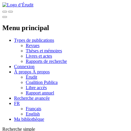
Menu principal
Types de publications
Revues
Thèses et mémoires
Livres et actes
Rapports de recherche
Connexion
À propos
À propos
Érudit
Coalition Publica
Libre accès
Rapport annuel
Recherche avancée
FR
Français
English
Ma bibliothèque
Recherche simple