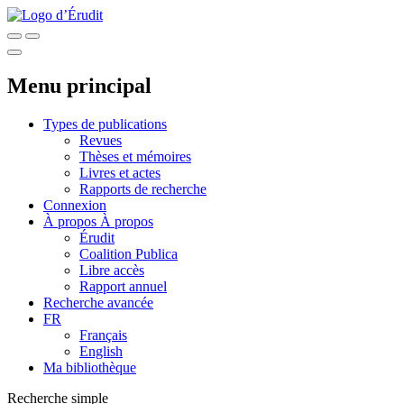
Menu principal
Types de publications
Revues
Thèses et mémoires
Livres et actes
Rapports de recherche
Connexion
À propos
À propos
Érudit
Coalition Publica
Libre accès
Rapport annuel
Recherche avancée
FR
Français
English
Ma bibliothèque
Recherche simple