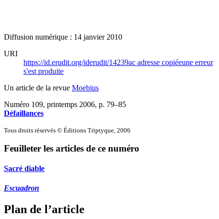
Diffusion numérique : 14 janvier 2010
URI
https://id.erudit.org/iderudit/14239ac
adresse copiée
une erreur
s'est produite
Un article de la revue
Moebius
Numéro 109, printemps 2006
, p. 79–85
Défaillances
Tous droits réservés © Éditions Triptyque, 2006
Feuilleter les articles de ce numéro
Sacré diable
Escuadron
Plan de l’article