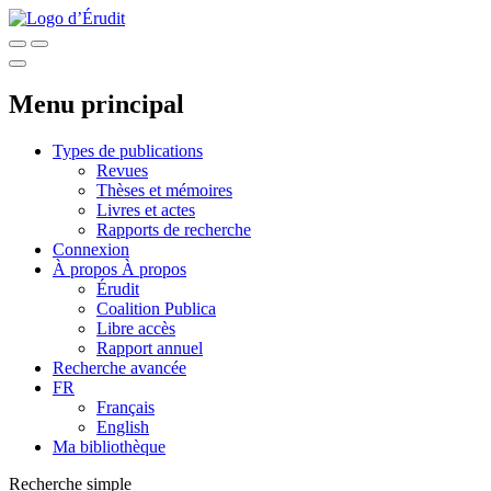
Menu principal
Types de publications
Revues
Thèses et mémoires
Livres et actes
Rapports de recherche
Connexion
À propos
À propos
Érudit
Coalition Publica
Libre accès
Rapport annuel
Recherche avancée
FR
Français
English
Ma bibliothèque
Recherche simple