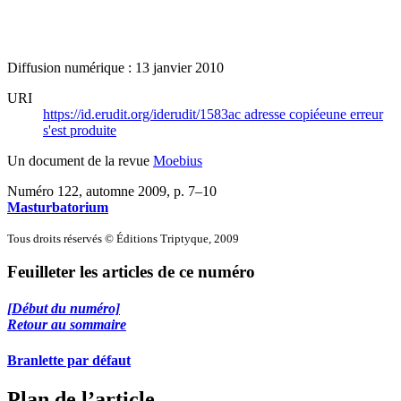
Diffusion numérique : 13 janvier 2010
URI
https://id.erudit.org/iderudit/1583ac
adresse copiée
une erreur
s'est produite
Un document de la revue
Moebius
Numéro 122, automne 2009
, p. 7–10
Masturbatorium
Tous droits réservés © Éditions Triptyque, 2009
Feuilleter les articles de ce numéro
[Début du numéro]
Retour au sommaire
Branlette par défaut
Plan de l’article