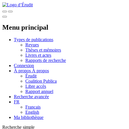
Menu principal
Types de publications
Revues
Thèses et mémoires
Livres et actes
Rapports de recherche
Connexion
À propos
À propos
Érudit
Coalition Publica
Libre accès
Rapport annuel
Recherche avancée
FR
Français
English
Ma bibliothèque
Recherche simple