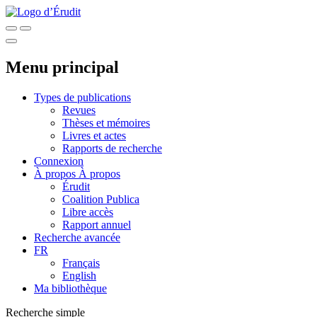
Menu principal
Types de publications
Revues
Thèses et mémoires
Livres et actes
Rapports de recherche
Connexion
À propos
À propos
Érudit
Coalition Publica
Libre accès
Rapport annuel
Recherche avancée
FR
Français
English
Ma bibliothèque
Recherche simple