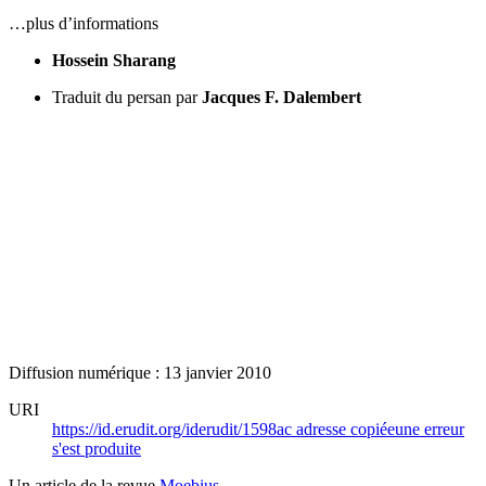
…plus d’informations
Hossein Sharang
Traduit du persan par
Jacques F. Dalembert
Diffusion numérique : 13 janvier 2010
URI
https://id.erudit.org/iderudit/1598ac
adresse copiée
une erreur
s'est produite
Un article de la revue
Moebius