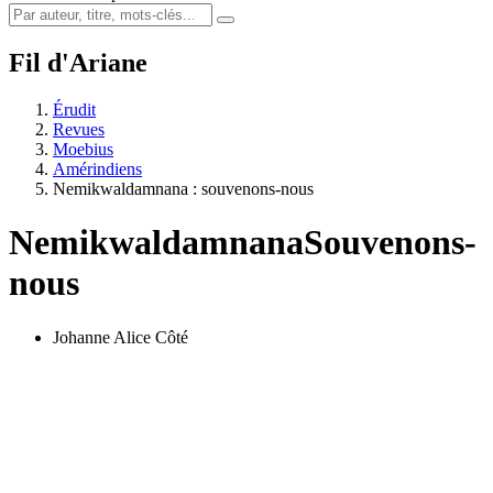
Fil d'Ariane
Érudit
Revues
Moebius
Amérindiens
Nemikwaldamnana : souvenons-nous
Nemikwaldamnana
Souvenons-
nous
Johanne Alice Côté