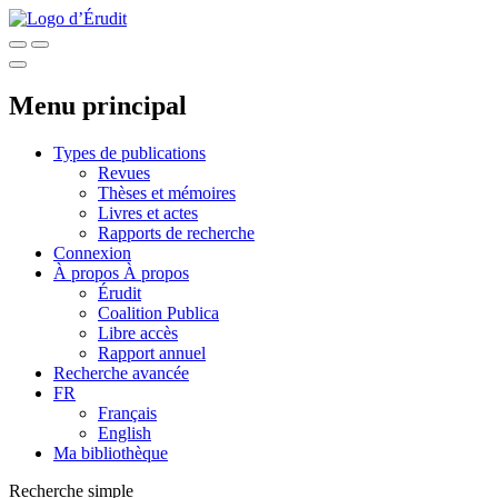
Menu principal
Types de publications
Revues
Thèses et mémoires
Livres et actes
Rapports de recherche
Connexion
À propos
À propos
Érudit
Coalition Publica
Libre accès
Rapport annuel
Recherche avancée
FR
Français
English
Ma bibliothèque
Recherche simple