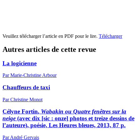
Veuillez télécharger l’article en PDF pour le lire.
Télécharger
Autres articles de cette revue
La logicienne
Par Marie-Christine Arbour
Chauffeurs de taxi
Par Christine Monot
Célyne Fortin
,
Wabakin ou Quatre fenêtres sur la
neige
(avec dix [sic : onze] photos et treize dessins de
l’auteure), poésie, Les Heures bleues, 2013, 87 p.
Par André Gervais