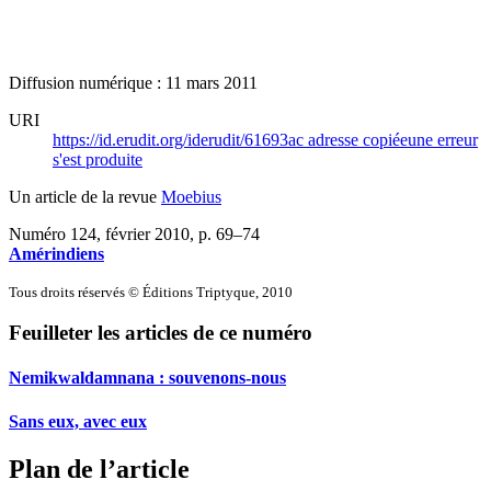
Diffusion numérique : 11 mars 2011
URI
https://id.erudit.org/iderudit/61693ac
adresse copiée
une erreur
s'est produite
Un article de la revue
Moebius
Numéro 124, février 2010
, p. 69–74
Amérindiens
Tous droits réservés © Éditions Triptyque, 2010
Feuilleter les articles de ce numéro
Nemikwaldamnana : souvenons-nous
Sans eux, avec eux
Plan de l’article