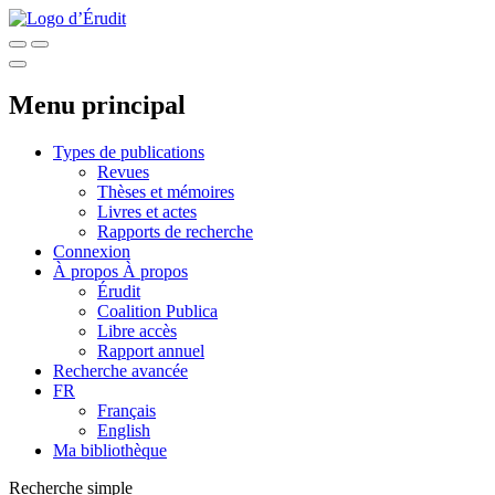
Menu principal
Types de publications
Revues
Thèses et mémoires
Livres et actes
Rapports de recherche
Connexion
À propos
À propos
Érudit
Coalition Publica
Libre accès
Rapport annuel
Recherche avancée
FR
Français
English
Ma bibliothèque
Recherche simple