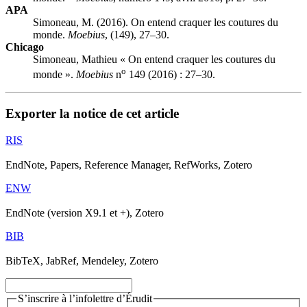
APA
Simoneau, M. (2016). On entend craquer les coutures du
monde.
Moebius
, (149), 27–30.
Chicago
Simoneau, Mathieu « On entend craquer les coutures du
o
monde ».
Moebius
n
149 (2016) : 27–30.
Exporter la notice de cet article
RIS
EndNote, Papers, Reference Manager, RefWorks, Zotero
ENW
EndNote (version X9.1 et +), Zotero
BIB
BibTeX, JabRef, Mendeley, Zotero
S’inscrire à l’infolettre d’Érudit