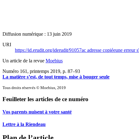
Diffusion numérique : 13 juin 2019
URI
https://id.erudit.org/iderudit/91057ac
adresse copiée
une erreur s
Un article de la revue
Moebius
Numéro 161, printemps 2019
, p. 87–93
La matière s’est, de tout temps, mise à bouger seule
Tous droits réservés © Moebius, 2019
Feuilleter les articles de ce numéro
Vos parents nuisent à votre santé
Lettre à la Riendeau
Plan de l’article