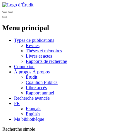
Menu principal
Types de publications
Revues
Thèses et mémoires
Livres et actes
Rapports de recherche
Connexion
À propos
À propos
Érudit
Coalition Publica
Libre accès
Rapport annuel
Recherche avancée
FR
Français
English
Ma bibliothèque
Recherche simple