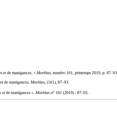
ses et de manigances. »
Moebius
, numéro 161, printemps 2019, p. 87–93
es et de manigances.
Moebius
, (161), 87–93.
o
es et de manigances ».
Moebius
n
161 (2019) : 87–93.