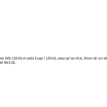
une bête
(2010) et
salut Loup !
(2014), ainsi qu’un récit,
Henri de ses d
ité McGill.