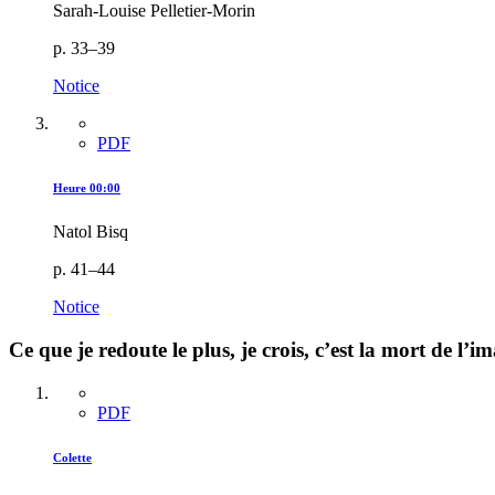
Sarah-Louise Pelletier-Morin
p. 33–39
Notice
PDF
Heure 00:00
Natol Bisq
p. 41–44
Notice
Ce que je redoute le plus, je crois, c’est la mort de l’i
PDF
Colette