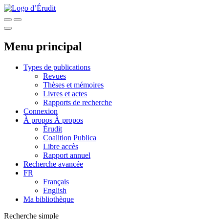
Menu principal
Types de publications
Revues
Thèses et mémoires
Livres et actes
Rapports de recherche
Connexion
À propos
À propos
Érudit
Coalition Publica
Libre accès
Rapport annuel
Recherche avancée
FR
Français
English
Ma bibliothèque
Recherche simple