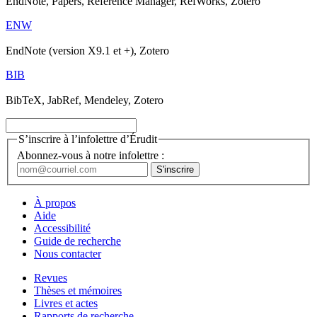
EndNote, Papers, Reference Manager, RefWorks, Zotero
ENW
EndNote (version X9.1 et +), Zotero
BIB
BibTeX, JabRef, Mendeley, Zotero
S’inscrire à l’infolettre d’Érudit
Abonnez-vous à notre infolettre :
À propos
Aide
Accessibilité
Guide de recherche
Nous contacter
Revues
Thèses et mémoires
Livres et actes
Rapports de recherche