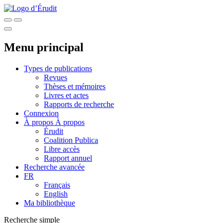
Menu principal
Types de publications
Revues
Thèses et mémoires
Livres et actes
Rapports de recherche
Connexion
À propos
À propos
Érudit
Coalition Publica
Libre accès
Rapport annuel
Recherche avancée
FR
Français
English
Ma bibliothèque
Recherche simple