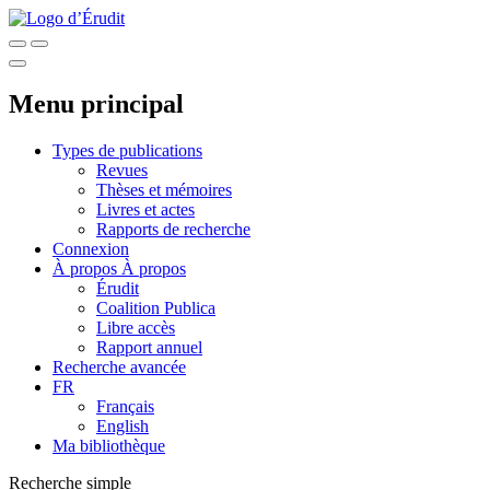
Menu principal
Types de publications
Revues
Thèses et mémoires
Livres et actes
Rapports de recherche
Connexion
À propos
À propos
Érudit
Coalition Publica
Libre accès
Rapport annuel
Recherche avancée
FR
Français
English
Ma bibliothèque
Recherche simple