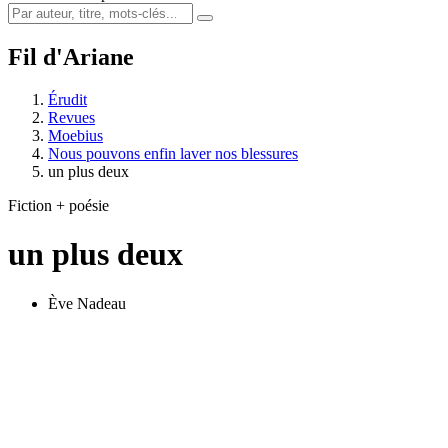
Fil d'Ariane
Érudit
Revues
Moebius
Nous pouvons enfin laver nos blessures
un plus deux
Fiction + poésie
un plus deux
Ève Nadeau