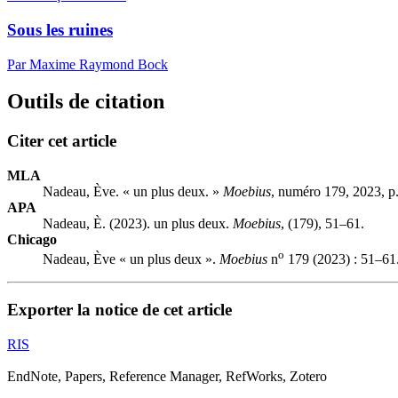
Sous les ruines
Par Maxime Raymond Bock
Outils de citation
Citer cet article
MLA
Nadeau, Ève. « un plus deux. »
Moebius
, numéro 179, 2023, p
APA
Nadeau, È. (2023). un plus deux.
Moebius
, (179), 51–61.
Chicago
o
Nadeau, Ève « un plus deux ».
Moebius
n
179 (2023) : 51–61
Exporter la notice de cet article
RIS
EndNote, Papers, Reference Manager, RefWorks, Zotero