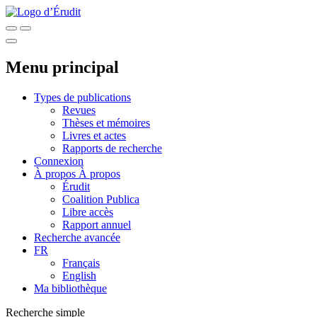
Menu principal
Types de publications
Revues
Thèses et mémoires
Livres et actes
Rapports de recherche
Connexion
À propos
À propos
Érudit
Coalition Publica
Libre accès
Rapport annuel
Recherche avancée
FR
Français
English
Ma bibliothèque
Recherche simple