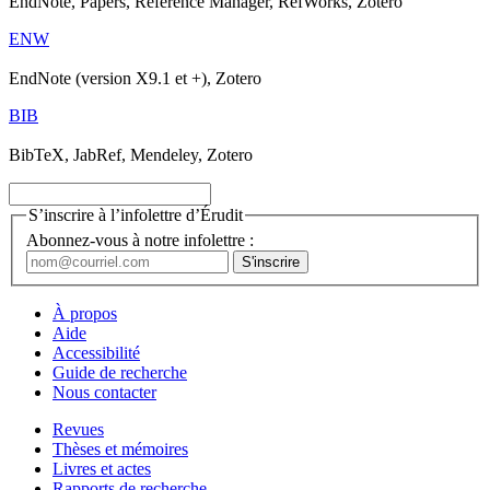
EndNote, Papers, Reference Manager, RefWorks, Zotero
ENW
EndNote (version X9.1 et +), Zotero
BIB
BibTeX, JabRef, Mendeley, Zotero
S’inscrire à l’infolettre d’Érudit
Abonnez-vous à notre infolettre :
À propos
Aide
Accessibilité
Guide de recherche
Nous contacter
Revues
Thèses et mémoires
Livres et actes
Rapports de recherche