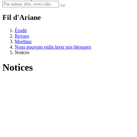
Fil d'Ariane
Érudit
Revues
Moebius
Nous pouvons enfin laver nos blessures
Notices
Notices