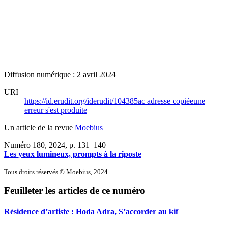
Diffusion numérique : 2 avril 2024
URI
https://id.erudit.org/iderudit/104385ac
adresse copiée
une
erreur s'est produite
Un article de la revue
Moebius
Numéro 180, 2024
, p. 131–140
Les yeux lumineux, prompts à la riposte
Tous droits réservés © Moebius, 2024
Feuilleter les articles de ce numéro
Résidence d’artiste : Hoda Adra, S’accorder au kif