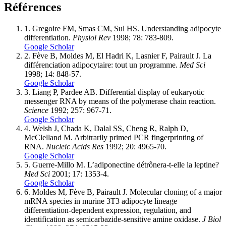
Références
1.
Gregoire FM, Smas CM, Sul HS. Understanding adipocyte
differentiation.
Physiol Rev
1998; 78: 783-809.
Google Scholar
2.
Fève B, Moldes M, El Hadri K, Lasnier F, Pairault J. La
différenciation adipocytaire: tout un programme.
Med Sci
1998; 14: 848-57.
Google Scholar
3.
Liang P, Pardee AB. Differential display of eukaryotic
messenger RNA by means of the polymerase chain reaction.
Science
1992; 257: 967-71.
Google Scholar
4.
Welsh J, Chada K, Dalal SS, Cheng R, Ralph D,
McClelland M. Arbitrarily primed PCR fingerprinting of
RNA.
Nucleic Acids Res
1992; 20: 4965-70.
Google Scholar
5.
Guerre-Millo M. L’adiponectine détrônera-t-elle la leptine?
Med Sci
2001; 17: 1353-4.
Google Scholar
6.
Moldes M, Fève B, Pairault J. Molecular cloning of a major
mRNA species in murine 3T3 adipocyte lineage
differentiation-dependent expression, regulation, and
identification as semicarbazide-sensitive amine oxidase.
J Biol