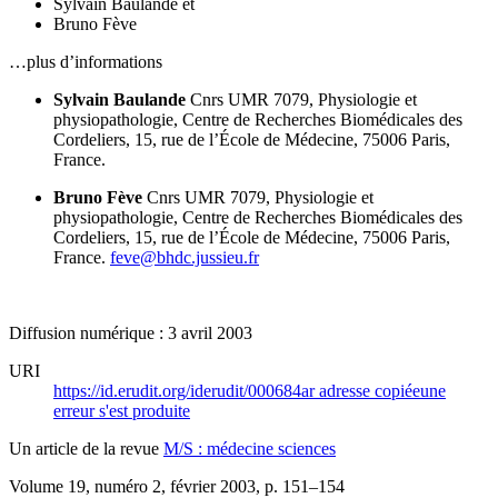
Sylvain Baulande
et
Bruno Fève
…plus d’informations
Sylvain Baulande
Cnrs UMR 7079,
Physiologie et
physiopathologie,
Centre de Recherches Biomédicales des
Cordeliers,
15, rue de l’École de Médecine,
75006 Paris,
France.
Bruno Fève
Cnrs UMR 7079,
Physiologie et
physiopathologie,
Centre de Recherches Biomédicales des
Cordeliers,
15, rue de l’École de Médecine,
75006 Paris,
France.
feve@bhdc.jussieu.fr
Diffusion numérique : 3 avril 2003
URI
https://id.erudit.org/iderudit/000684ar
adresse copiée
une
erreur s'est produite
Un article de la revue
M/S : médecine sciences
Volume 19, numéro 2, février 2003
, p. 151–154