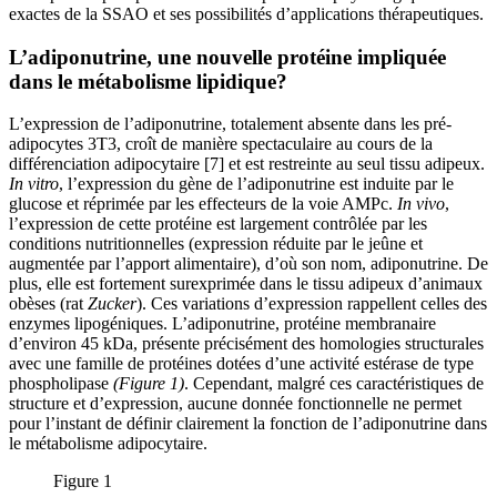
exactes de la SSAO et ses possibilités d’applications thérapeutiques.
L’adiponutrine, une nouvelle protéine impliquée
dans le métabolisme lipidique?
L’expression de l’adiponutrine, totalement absente dans les pré-
adipocytes 3T3, croît de manière spectaculaire au cours de la
différenciation adipocytaire [7] et est restreinte au seul tissu adipeux.
In vitro
, l’expression du gène de l’adiponutrine est induite par le
glucose et réprimée par les effecteurs de la voie AMPc.
In vivo
,
l’expression de cette protéine est largement contrôlée par les
conditions nutritionnelles (expression réduite par le jeûne et
augmentée par l’apport alimentaire), d’où son nom, adiponutrine. De
plus, elle est fortement surexprimée dans le tissu adipeux d’animaux
obèses (rat
Zucker
). Ces variations d’expression rappellent celles des
enzymes lipogéniques. L’adiponutrine, protéine membranaire
d’environ 45 kDa, présente précisément des homologies structurales
avec une famille de protéines dotées d’une activité estérase de type
phospholipase
(Figure 1)
. Cependant, malgré ces caractéristiques de
structure et d’expression, aucune donnée fonctionnelle ne permet
pour l’instant de définir clairement la fonction de l’adiponutrine dans
le métabolisme adipocytaire.
Figure 1