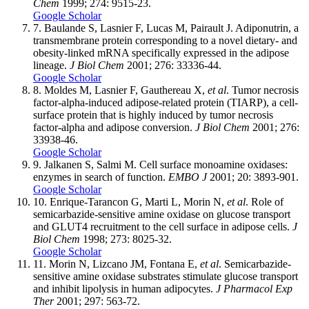
Chem
1999; 274: 9515-23.
Google Scholar
7.
Baulande S, Lasnier F, Lucas M, Pairault J. Adiponutrin, a
transmembrane protein corresponding to a novel dietary- and
obesity-linked mRNA specifically expressed in the adipose
lineage.
J Biol Chem
2001; 276: 33336-44.
Google Scholar
8.
Moldes M, Lasnier F, Gauthereau X,
et al
. Tumor necrosis
factor-alpha-induced adipose-related protein (TIARP), a cell-
surface protein that is highly induced by tumor necrosis
factor-alpha and adipose conversion.
J Biol Chem
2001; 276:
33938-46.
Google Scholar
9.
Jalkanen S, Salmi M. Cell surface monoamine oxidases:
enzymes in search of function.
EMBO J
2001; 20: 3893-901.
Google Scholar
10.
Enrique-Tarancon G, Marti L, Morin N,
et al
. Role of
semicarbazide-sensitive amine oxidase on glucose transport
and GLUT4 recruitment to the cell surface in adipose cells.
J
Biol Chem
1998; 273: 8025-32.
Google Scholar
11.
Morin N, Lizcano JM, Fontana E,
et al
. Semicarbazide-
sensitive amine oxidase substrates stimulate glucose transport
and inhibit lipolysis in human adipocytes.
J Pharmacol Exp
Ther
2001; 297: 563-72.