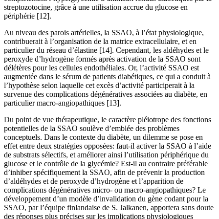
streptozotocine, grâce à une utilisation accrue du glucose en
périphérie [12].
Au niveau des parois artérielles, la SSAO, à l’état physiologique,
contribuerait à l’organisation de la matrice extracellulaire, et en
particulier du réseau d’élastine [14]. Cependant, les aldéhydes et le
peroxyde d’hydrogène formés après activation de la SSAO sont
délétères pour les cellules endothéliales. Or, l’activité SSAO est
augmentée dans le sérum de patients diabétiques, ce qui a conduit à
l’hypothèse selon laquelle cet excès d’activité participerait à la
survenue des complications dégénératives associées au diabète, en
particulier macro-angiopathiques [13].
Du point de vue thérapeutique, le caractère pléiotrope des fonctions
potentielles de la SSAO soulève d’emblée des problèmes
conceptuels. Dans le contexte du diabète, un dilemme se pose en
effet entre deux stratégies opposées: faut-il activer la SSAO à l’aide
de substrats sélectifs, et améliorer ainsi l’utilisation périphérique du
glucose et le contrôle de la glycémie? Est-il au contraire préférable
d’inhiber spécifiquement la SSAO, afin de prévenir la production
d’aldéhydes et de peroxyde d’hydrogène et l’apparition de
complications dégénératives micro- ou macro-angiopathiques? Le
développement d’un modèle d’invalidation du gène codant pour la
SSAO, par l’équipe finlandaise de S. Jalkanen, apportera sans doute
des réponses plus précises sur les implications physiologiques