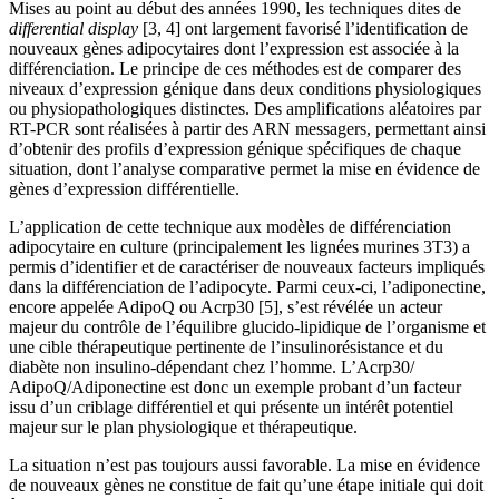
Mises au point au début des années 1990, les techniques dites de
differential display
[3, 4] ont largement favorisé l’identification de
nouveaux gènes adipocytaires dont l’expression est associée à la
différenciation. Le principe de ces méthodes est de comparer des
niveaux d’expression génique dans deux conditions physiologiques
ou physiopathologiques distinctes. Des amplifications aléatoires par
RT-PCR sont réalisées à partir des ARN messagers, permettant ainsi
d’obtenir des profils d’expression génique spécifiques de chaque
situation, dont l’analyse comparative permet la mise en évidence de
gènes d’expression différentielle.
L’application de cette technique aux modèles de différenciation
adipocytaire en culture (principalement les lignées murines 3T3) a
permis d’identifier et de caractériser de nouveaux facteurs impliqués
dans la différenciation de l’adipocyte. Parmi ceux-ci, l’adiponectine,
encore appelée AdipoQ ou Acrp30 [5], s’est révélée un acteur
majeur du contrôle de l’équilibre glucido-lipidique de l’organisme et
une cible thérapeutique pertinente de l’insulinorésistance et du
diabète non insulino-dépendant chez l’homme. L’Acrp30/
AdipoQ/Adiponectine est donc un exemple probant d’un facteur
issu d’un criblage différentiel et qui présente un intérêt potentiel
majeur sur le plan physiologique et thérapeutique.
La situation n’est pas toujours aussi favorable. La mise en évidence
de nouveaux gènes ne constitue de fait qu’une étape initiale qui doit