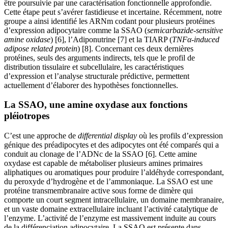
être poursuivie par une caractérisation fonctionnelle approfondie.
Cette étape peut s’avérer fastidieuse et incertaine. Récemment, notre
groupe a ainsi identifié les ARNm codant pour plusieurs protéines
d’expression adipocytaire comme la SSAO (
semicarbazide-sensitive
amine oxidase
) [6], l’Adiponutrine [7] et la TIARP (
TNF
α
-induced
adipose related protein
) [8]. Concernant ces deux dernières
protéines, seuls des arguments indirects, tels que le profil de
distribution tissulaire et subcellulaire, les caractéristiques
d’expression et l’analyse structurale prédictive, permettent
actuellement d’élaborer des hypothèses fonctionnelles.
La SSAO, une amine oxydase aux fonctions
pléiotropes
C’est une approche de
differential display
où les profils d’expression
génique des préadipocytes et des adipocytes ont été comparés qui a
conduit au clonage de l’ADNc de la SSAO [6]. Cette amine
oxydase est capable de métaboliser plusieurs amines primaires
aliphatiques ou aromatiques pour produire l’aldéhyde correspondant,
du peroxyde d’hydrogène et de l’ammoniaque. La SSAO est une
protéine transmembranaire active sous forme de dimère qui
comporte un court segment intracellulaire, un domaine membranaire,
et un vaste domaine extracellulaire incluant l’activité catalytique de
l’enzyme. L’activité de l’enzyme est massivement induite au cours
de la différenciation adipocytaire. La SSAO est présente dans