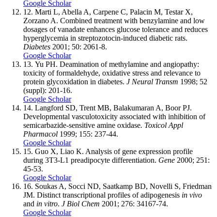
Google Scholar
12.
Marti L, Abella A, Carpene C, Palacin M, Testar X,
Zorzano A. Combined treatment with benzylamine and low
dosages of vanadate enhances glucose tolerance and reduces
hyperglycemia in streptozotocin-induced diabetic rats.
Diabetes
2001; 50: 2061-8.
Google Scholar
13.
Yu PH. Deamination of methylamine and angiopathy:
toxicity of formaldehyde, oxidative stress and relevance to
protein glycoxidation in diabetes.
J Neural Transm
1998; 52
(suppl): 201-16.
Google Scholar
14.
Langford SD, Trent MB, Balakumaran A, Boor PJ.
Developmental vasculotoxicity associated with inhibition of
semicarbazide-sensitive amine oxidase
. Toxicol Appl
Pharmacol
1999; 155: 237-44.
Google Scholar
15.
Guo X, Liao K. Analysis of gene expression profile
during 3T3-L1 preadipocyte differentiation.
Gene
2000; 251:
45-53.
Google Scholar
16.
Soukas A, Socci ND, Saatkamp BD, Novelli S, Friedman
JM. Distinct transcriptional profiles of adipogenesis
in vivo
and
in vitro
.
J Biol Chem
2001; 276: 34167-74.
Google Scholar