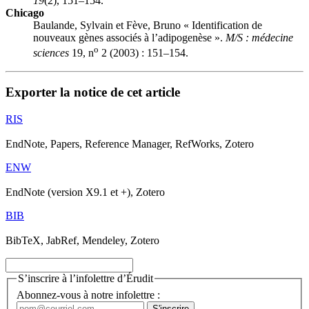
19
(2), 151–154.
Chicago
Baulande, Sylvain et Fève, Bruno « Identification de
nouveaux gènes associés à l’adipogenèse ».
M/S : médecine
o
sciences
19, n
2 (2003) : 151–154.
Exporter la notice de cet article
RIS
EndNote, Papers, Reference Manager, RefWorks, Zotero
ENW
EndNote (version X9.1 et +), Zotero
BIB
BibTeX, JabRef, Mendeley, Zotero
S’inscrire à l’infolettre d’Érudit
Abonnez-vous à notre infolettre :