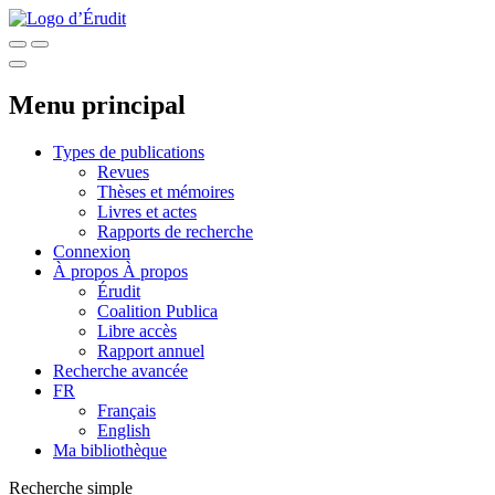
Menu principal
Types de publications
Revues
Thèses et mémoires
Livres et actes
Rapports de recherche
Connexion
À propos
À propos
Érudit
Coalition Publica
Libre accès
Rapport annuel
Recherche avancée
FR
Français
English
Ma bibliothèque
Recherche simple