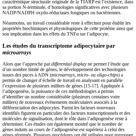
caractéristique structurale originale de la TIARP est l’existence, dans
sa portion N-terminale, d’homologies significatives avec plusieurs
NADP/NADPH oxydo-réductases fongiques ou bactériennes.
Néanmoins, un travail considérable reste à effectuer pour établir les
propriétés biochimiques et physiologiques de cette protéine ainsi que
son implication dans les effets du TNFα sur l’adipocyte.
Les études du transcriptome adipocytaire par
microarrays
Alors que l’approche par
differential display
ne permet l’étude que
d’un nombre limité de gènes, le développement des technologies
issues des puces à ADN (
microarrays, micro- ou oligo-chips
) a
permis de changer d’échelle de travail en analysant en parallèle
l’expression de plusieurs milliers de gènes [15-17]. Appliquée à
l’adipogenèse, la puissance de ces méthodologies a permis
d’identifier un nombre considérable (plusieurs centaines voire
milliers) de nouveaux événements moléculaires associés à la
différenciation des adipocytes. Parmi les facteurs nouveaux
identifiés figurent en particulier des facteurs transcriptionnels et des
molécules de signalisation, dont le rôle dans l’adipogenèse reste à
déterminer. Ces études ont également montré que le nombre de
gènes induits au cours de l’adipogenèse est supérieur à celui des
gènes réprimés. Plusieurs procédures ont été utilisées pour regrouper