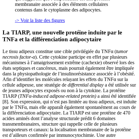
membranaire associée à des éléments cellulaires
contenus dans le cytoplasme des adipocytes.
-> Voir la liste des figures
La TIARP, une nouvelle protéine induite par le
TNFa et la différenciation adipocytaire
Le tissu adipeux constitue une cible privilégiée du TNFα (
tumor
necrosis factor-
α
). Cette cytokine participe en effet par plusieurs
mécanismes à l’amaigrissement extrême (cachexie) observé lors des
états septiques et cancéreux, mais pourrait également être impliquée
dans la physiopathologie de l’insulinorésistance associée à l’obésité.
Afin d’identifier les molécules relayant les effets du TNFα sur la
cellule adipeuse, une stratégie de
differential display
a été utilisée sur
de jeunes adipocytes exposés ou non à la cytokine. La protéine
TIARP (
TNF
α
-induced adipose-related protein)
a ainsi été identifiée
[8]. Son expression, qui n’est pas limitée au tissu adipeux, est induite
par le TNFα, mais elle apparaît également spontanément au cours de
la différenciation adipocytaire. La TIARP est une protéine de 470
acides aminés dont l’analyse structurale prédit 6 domaines
transmembranaires, structure qui rappelle celle de plusieurs
transporteurs et canaux: la localisation membranaire de la protéine
est d’ailleurs confirmée par immunocytochimie. Une autre