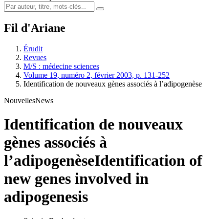
Fil d'Ariane
Érudit
Revues
M/S : médecine sciences
Volume 19, numéro 2, février 2003, p. 131-252
Identification de nouveaux gènes associés à l’adipogenèse
Nouvelles
News
Identification de nouveaux
gènes associés à
l’adipogenèse
Identification of
new genes involved in
adipogenesis