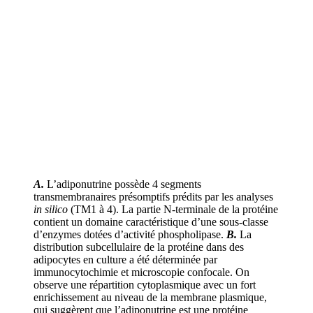
A.
L’adiponutrine possède 4 segments
transmembranaires présomptifs prédits par les analyses
in silico
(TM1 à 4). La partie N-terminale de la protéine
contient un domaine caractéristique d’une sous-classe
d’enzymes dotées d’activité phospholipase.
B.
La
distribution subcellulaire de la protéine dans des
adipocytes en culture a été déterminée par
immunocytochimie et microscopie confocale. On
observe une répartition cytoplasmique avec un fort
enrichissement au niveau de la membrane plasmique,
qui suggèrent que l’adiponutrine est une protéine