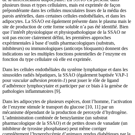
plusieurs tissus et types cellulaires, mais est exprimée de façon
prépondérante dans les cellules musculaires lisses de la média des
parois artérielles, dans certaines cellules endothéliales, et dans les
adipocytes. La SSAO est également présente dans le plasma mais le
site de production de cette forme soluble n’a pas été identifié. Bien
que l’intérêt physiologique et physiopathologique de la SSAO ne
soit pas encore clairement défini, les premières approches
expérimentales à base d’outils pharmacologiques (substrats,
inhibiteurs) ou immunologiques (anticorps bloquants) donnent des
indications sur les multiples fonctions potentielles de l’enzyme en
fonction du type cellulaire où elle est exprimée.
Dans les cellules endothéliales du système lymphatique et dans les
sinusoïdes radiés hépatiques, la SSAO (également baptisée VAP-1
pour
vascular adhesion protein-1
) peut jouer le rôle de ligand
d’adhérence lymphocytaire et participer par ce biais à la genèse de
pathologies inflammatoires [9].
Dans les adipocytes de plusieurs espèces, dont l’homme, l’activation
de l’enzyme stimule le transport du glucose [10, 11] par un
mécanisme dépendant de la production de peroxyde d’hydrogène.
L’administration combinée de benzylamine (un substrat
pharmacologique de la SSAO) et de petites doses de vanadate (un
inhibiteur de tyrosine phosphatase) peut même corriger
complètement l’hyperglycémie d’animaux rendus diabétiques par la