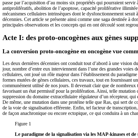
passe par l’acquisition d’au moins six propriétés qui pourraient servir 
antiprolifératifs, abolition de l’apoptose, capacité proliférative illimit
mécanismes cellulaires intrinsèques dont le dysfonctionnement serait à
décennies. Cet article se présente ainsi comme une saga destinée à don
principales observations et les concepts qui en ont découlé sont regrou
Acte I: des proto-oncogènes aux gènes sup
La conversion proto-oncogène en oncogène vue comme 
Les deux dernières décennies ont conduit tout d’abord à une vision du
jour, nombre d’entre eux interviennent dans l’une des grandes voies de 
cellulaires, ont joué un rôle majeur dans l’établissement du paradigm
formes mutées de gènes cellulaires, ces travaux, tout en fournissant 
communément utilisé de nos jours. Il devenait clair que de nombreux tra
favorisant un état permissif pour la prolifération. Ainsi, telle mutation
suppression du domaine extracellulaire régulateur d’un récepteur, qui 
De même, une mutation dans une protéine telle que Ras, qui sert de co
de la voie de signalisation efférente. Enfin, tel facteur de transcripti
de façon anachronique ou encore ectopique, ce qui conduira à un chang
Figure 1
Le paradigme de la signalisation via les MAP-kinases et de s