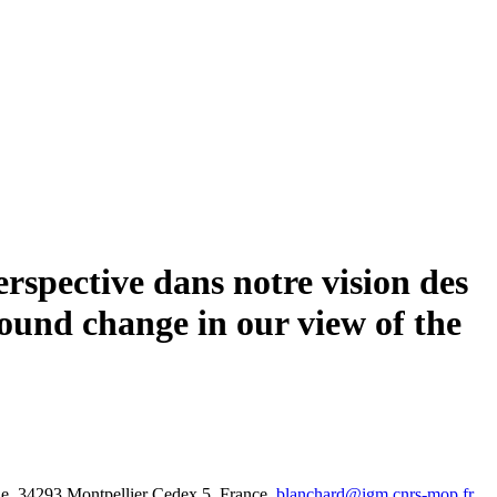
rspective dans notre vision des
ound change in our view of the
e,
34293 Montpellier Cedex 5, France.
blanchard@igm.cnrs-mop.fr