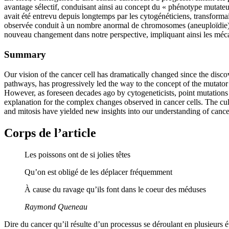
avantage sélectif, conduisant ainsi au concept du « phénotype mutateu
avait été entrevu depuis longtemps par les cytogénéticiens, transforma
observée conduit à un nombre anormal de chromosomes (aneuploïdie) qui
nouveau changement dans notre perspective, impliquant ainsi les mécan
Summary
Our vision of the cancer cell has dramatically changed since the disc
pathways, has progressively led the way to the concept of the mutator 
However, as foreseen decades ago by cytogeneticists, point mutations ar
explanation for the complex changes observed in cancer cells. The cul
and mitosis have yielded new insights into our understanding of cance
Corps de l’article
Les poissons ont de si jolies têtes
Qu’on est obligé de les déplacer fréquemment
À cause du ravage qu’ils font dans le coeur des méduses
Raymond Queneau
Dire du cancer qu’il résulte d’un processus se déroulant en plusieurs 