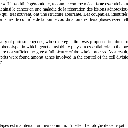
r ». L’instabilité génomique, reconnue comme mécanisme essentiel dans 
it ainsi le cancer en une maladie de la réparation des lésions génotoxiqu
, très souvent, ont une structure aberrante. Les coupables, identifiés
ismes de contrôle de la bonne coordination des deux phases essentielle
overy of proto-oncogenes, whose deregulation was proposed to mimic norm
phenotype, in which genetic instability plays an essential role in the o
e not sufficient to give a full picture of the whole process. As a resul
prits were found among genes involved in the control of the cell divisi
r.
étapes est maintenant un lieu commun. En effet, l’étiologie de cette pat