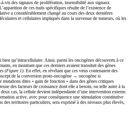
-à-vis des signaux de prolifération, insensibilité aux signaux
 L’apparition de ces traits spécifiques résulte de l’existence de
relative a considérablement changé au cours des deux dernières
culaires et cellulaires impliqués dans la survenue de tumeurs, où les
 bien qu’intracellulaire. Ainsi, parmi les oncogènes découverts à ce
ormants, en montrant que ces derniers avaient transduit des gènes
ses
(Figure 1)
. En effet, en révélant que ces virus contenaient des
e concept de la conversion proto-oncogène → oncogène si
de mutations dites « gain de fonction » dans des gènes critiques
reuse des facteurs de croissance dont elle a besoin, ou telle autre à la
 deux cas, la cellule devient indépendante d’une intervention externe.
ormation active, avec pour conséquence une stimulation constitutive
s des territoires particuliers, sera exprimé à des niveaux plus élevés,