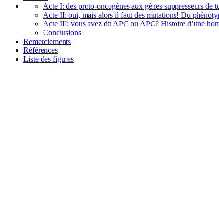
Acte I: des proto-oncogènes aux gènes suppresseurs de 
Acte II: oui, mais alors il faut des mutations! Du phénot
Acte III: vous avez dit APC ou APC? Histoire d’une homo
Conclusions
Remerciements
Références
Liste des figures