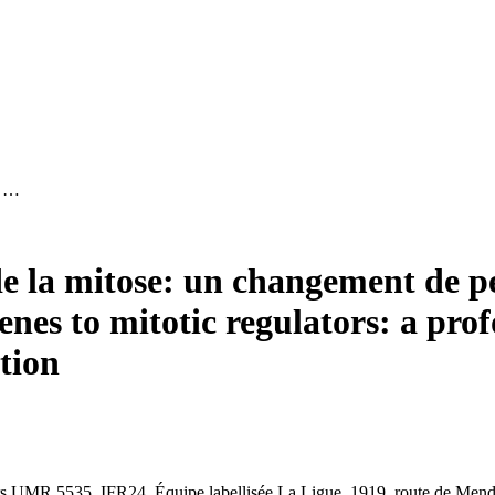
e …
e la mitose: un changement de pe
nes to mitotic regulators: a prof
tion
s UMR 5535, IFR24,
Équipe labellisée La Ligue,
1919, route de Mend