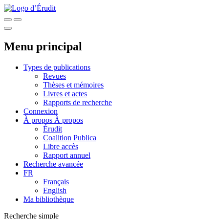
Menu principal
Types de publications
Revues
Thèses et mémoires
Livres et actes
Rapports de recherche
Connexion
À propos
À propos
Érudit
Coalition Publica
Libre accès
Rapport annuel
Recherche avancée
FR
Français
English
Ma bibliothèque
Recherche simple