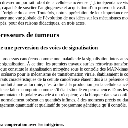
à dresser un portrait robot de la cellule cancéreuse [1]: indépendance vis
ée, capacité de susciter l’angiogenèse et acquisition d’un pouvoir invasif.
 l’origine du cancer. Toutefois, notre appréciation de leur importance 
ner une vue globale de l’évolution de nos idées sur les mécanismes molé
pés, pour des raisons didactiques, en trois actes.
presseurs de tumeurs
une perversion des voies de signalisation
 processus cancéreux comme une maladie de la signalisation inter- aussi
signalisation. À ce titre, les premiers travaux sur les rétrovirus transf
e que constitue la signalisation mitogène sous le contrôle des MAP-kina
un scénario pour le mécanisme de transformation virale, établissaient l
its caractéristiques de la cellule cancéreuse étaient dus à la présence 
 conduit à une autocrinie, c’est-à-dire à la production par la cellule cancé
de ce fait se comporte comme s’il était stimulé en permanence. Dans les
mmutateur bipolaire associé à un récepteur, va la bloquer dans sa conf
on, normalement présent en quantités infimes, à des moments précis ou dan
ement quantitatif et qualitatif du programme génétique qu’il contrôle.
a coopération avec les intégrines.