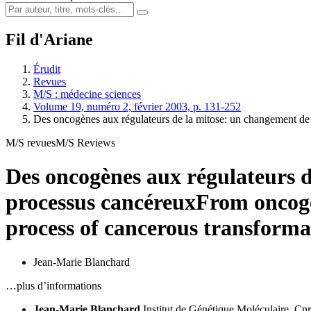
Fil d'Ariane
Érudit
Revues
M/S : médecine sciences
Volume 19, numéro 2, février 2003, p. 131-252
Des oncogènes aux régulateurs de la mitose: un changement d
M/S revues
M/S Reviews
Des oncogènes aux régulateurs d
processus cancéreux
From oncoge
process of cancerous transforma
Jean-Marie Blanchard
…plus d’informations
Jean-Marie Blanchard
Institut de Génétique Moléculaire,
Cnr